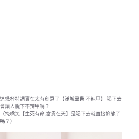
這幾杯特調實在太有創意了【滿城盡帶.不辣甲】 喝下去
會讓人脫下不辣甲嗎？
（掩嘴笑【生死有命.富貴在天】
是喝下去就直接追龍了
嗎
？）