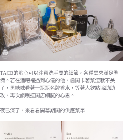
TACB的貼心可以注意洗手間的細節，各種需求滿足準
備。若在酒吧裡遇到心儀的他，齒間卡著菜渣就不美
了，黑糖妹看著一瓶瓶名牌香水，等著人欽點協助助
攻，再次讚嘆這間店細膩的心思。
夜已深了，來看看開幕期間的供應菜單