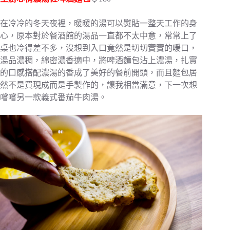
在冷冷的冬天夜裡，暖暖的湯可以熨貼一整天工作的身
心，原本對於餐酒館的湯品一直都不太中意，常常上了
桌也冷得差不多，沒想到入口竟然是切切實實的暖口，
湯品濃稠，綿密濃香適中，將啤酒麵包沾上濃湯，扎實
的口感搭配濃湯的香成了美好的餐前開頭，而且麵包居
然不是買現成而是手製作的，讓我相當滿意，下一次想
嚐嚐另一款義式番茄牛肉湯。