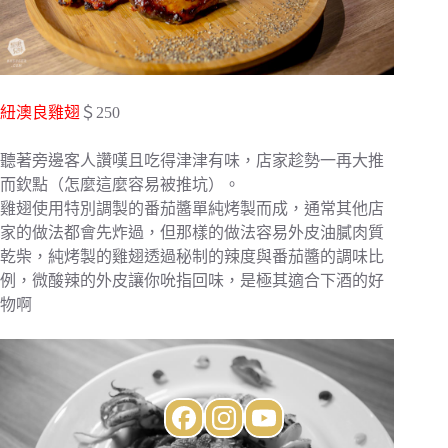
紐澳良雞翅
＄250
聽著旁邊客人讚嘆且吃得津津有味，店家趁勢一再大推
而欽點（怎麼這麼容易被推坑）。
雞翅使用特別調製的番茄醬單純烤製而成，通常其他店
家的做法都會先炸過，但那樣的做法容易外皮油膩肉質
乾柴，純烤製的雞翅透過秘制的辣度與番茄醬的調味比
例，微酸辣的外皮讓你吮指回味，是極其適合下酒的好
物啊