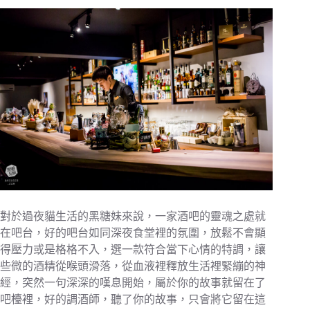
對於過夜貓生活的黑糖妹來說，一家酒吧的靈魂之處就
在吧台，好的吧台如同深夜食堂裡的氛圍，放鬆不會顯
得壓力或是格格不入，選一款符合當下心情的特調，讓
些微的酒精從喉頭滑落，從血液裡釋放生活裡緊繃的神
經，突然一句深深的嘆息開始，屬於你的故事就留在了
吧檯裡，好的調酒師，聽了你的故事，只會將它留在這