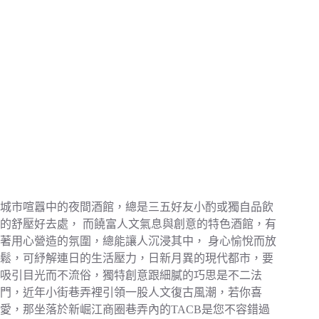
城市喧囂中的夜間酒館，總是三五好友小酌或獨自品飲
的舒壓好去處， 而饒富人文氣息與創意的特色酒館，有
著用心營造的氛圍，總能讓人沉浸其中， 身心愉悅而放
鬆，可紓解連日的生活壓力，日新月異的現代都市，要
吸引目光而不流俗，獨特創意跟細膩的巧思是不二法
門，近年小街巷弄裡引領一股人文復古風潮，若你喜
愛，那坐落於新崛江商圈巷弄內的TACB是您不容錯過