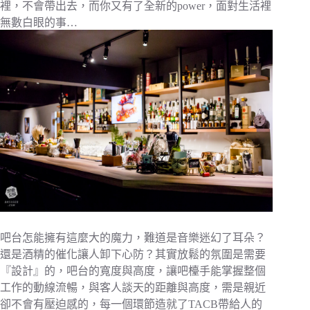
裡，不會帶出去，而你又有了全新的power，面對生活裡
無數白眼的事…
吧台怎能擁有這麼大的魔力，難道是音樂迷幻了耳朵？
還是酒精的催化讓人卸下心防？其實放鬆的氛圍是需要
『設計』的，吧台的寬度與高度，讓吧檯手能掌握整個
工作的動線流暢，與客人談天的距離與高度，需是親近
卻不會有壓迫感的，每一個環節造就了TACB帶給人的