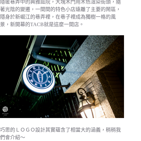
隱匿巷弄中的典雅庭院，大塊木門用木色渲染街頭，隨
著光陰的變遷，一間間的特色小店遠離了主要的鬧區，
隱身於新崛江的巷弄裡，在巷子裡成為獨樹一格的風
景，新開幕的TACB就是這麼一間店。
巧思的ＬＯＧＯ設計其實蘊含了相當大的涵義，稍稍我
們會介紹～