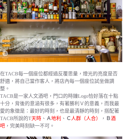
在TACB每一個座位都經過反覆思量，燈光的亮度是否
舒適，將自己當作客人，將店內每一個座位試坐做調
整。
TACB是一家人文酒吧，門口的時鐘Logo恰好落在十點
十分，背後的意涵有很多，有著勝利Ｖ的意義，而我最
愛的象徵是：最好的時刻，也是最清靜的時刻，搭配著
TACB所說的T
天時
、
Ａ
地利
、
Ｃ
人群（人合）
，
Ｂ
酒
吧
，完美時刻缺一不可。