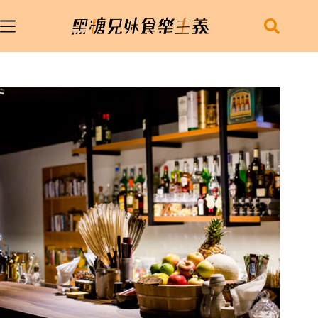
跳
至
主
要
內
容