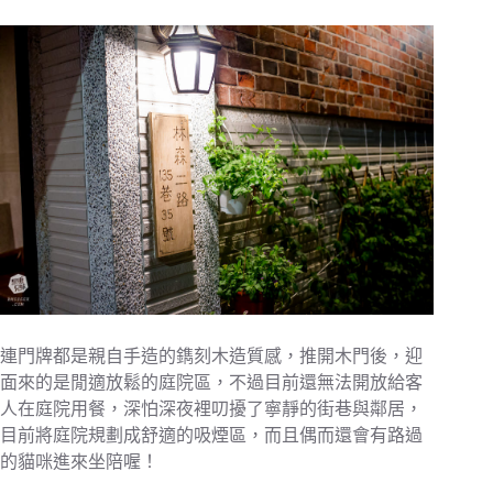
連門牌都是親自手造的鐫刻木造質感，推開木門後，迎
面來的是閒適放鬆的庭院區，不過目前還無法開放給客
人在庭院用餐，深怕深夜裡叨擾了寧靜的街巷與鄰居，
目前將庭院規劃成舒適的吸煙區，而且偶而還會有路過
的貓咪進來坐陪喔！