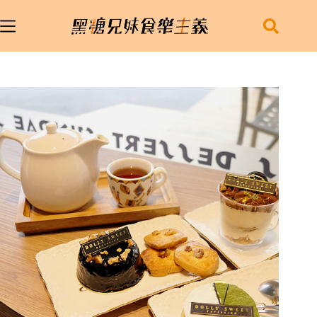
跳
至
主
要
內
容