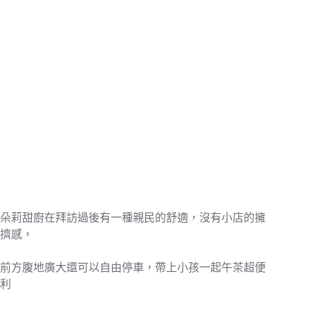
朵莉甜廚在拜訪過後有一種親民的舒適，沒有小店的擁
擠感，
前方腹地廣大還可以自由停車，帶上小孩一起午茶超便
利