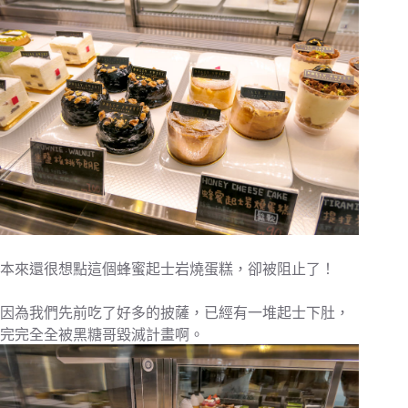
本來還很想點這個蜂蜜起士岩燒蛋糕，卻被阻止了！
因為我們先前吃了好多的披薩，已經有一堆起士下肚，
完完全全被黑糖哥毀滅計畫啊。