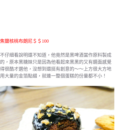
焦鹽核桃布朗尼＄＄100
不仔細看說明還不知道，他竟然是黑啤酒當作原料製成
的，原本黑糖妹只是因為他看起來黑黑的又有鏡面感覺
得很酷才選他，沒想到還挺有創意的～～上方很大方地
用大量的金箔點綴，就連一整個蛋糕的份量都不小！