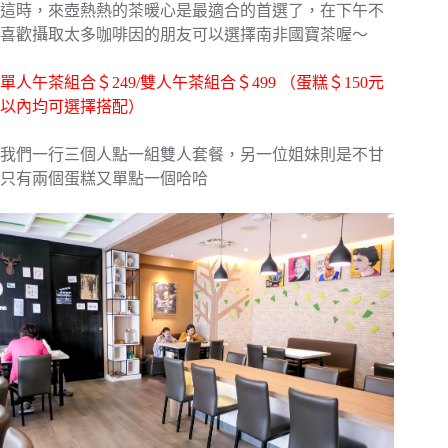
這時，來壺熱熱的茶暖心是最適合的首選了，在下午不
喜歡攝取太多咖啡因的朋友可以選擇南非國寶茶喔～
單人午茶組合＄249/雙人午茶組合＄499 （蛋糕＄150元
以內均可
選擇搭配
）
我們一行三個人點一組雙人套餐，另一位姐妹則是不甘
只有兩個蛋糕又單點一個哈哈