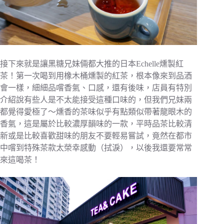
接下來就是讓黑糖兄妹倆都大推的日本Echelle燻製紅
茶！第一次喝到用橡木桶燻製的紅茶，根本像來到品酒
會一樣，細細品嚐香氣、口感，還有後味，店員有特別
介紹說有些人是不太能接受這種口味的，但我們兄妹兩
都覺得愛極了～燻香的茶味似乎有點類似帶著龍眼木的
香氣，這是屬於比較濃厚韻味的一款，平時品茶比較清
新或是比較喜歡甜味的朋友不要輕易嘗試，竟然在都市
中嚐到特殊茶款太榮幸感動（拭淚），以後我還要常常
來這喝茶！