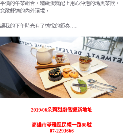
平價的午茶組合，精緻蛋糕配上用心沖泡的瑪黑茶飲，
寬敞舒適的內外環境，
讓我的下午時光有了愉悅的節奏…..
2019/06朵莉甜廚喬遷新地址
高雄市苓雅區民權一路88號
07-2293666