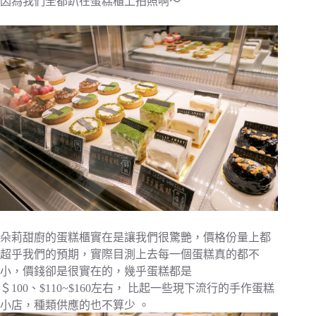
因為我們全都趴在蛋糕櫃上拍照啊～
朵莉甜廚的蛋糕櫃實在是讓我們很驚艷，價格份量上都
超乎我們的預期，實際目測上去每一個蛋糕真的都不
小，價錢卻是很實在的，幾乎蛋糕都是
＄100、$110~$160左右， 比起一些現下流行的手作蛋糕
小店，種類供應的也不算少 。