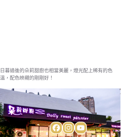
日暮過後的朵莉甜廚也相當美麗，燈光配上稀有的色
溫，配色映襯的剛剛好！