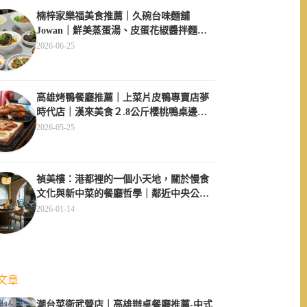
楠梓家樂福美食推薦｜久碗台味麵舖
Jowan｜鮮美蒸蛋湯、皮蛋花椒醬拌麵必
點、午間用餐不休息超方便
2026-06-25
高雄烤鴨餐廳推薦｜上菜片皮鴨專賣店夢
時代店｜漢來美食２.8公斤櫻桃鴨桌邊現
片
2026-05-25
禎美樓：港都裡的一個小天地，關於慢食
文化與新中菜的餐廳哲學｜鄰近中央公
園、大同醫院
2026-01-14
文章
潮台菜衛武營店｜高雄辦桌餐廳推薦-中式