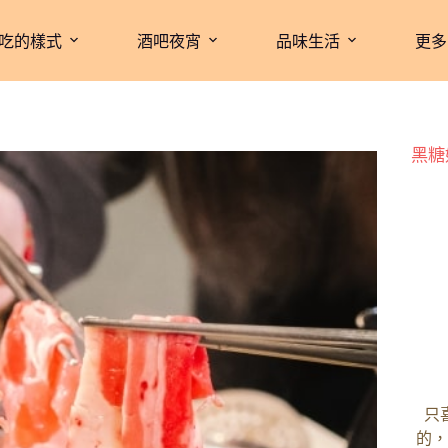
吃的樣式
酒吧夜宵
品味生活
更多
黑糖
只
的，