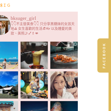
妹ＩＧ
bksuger_girl
👇👇不主發美食👇👇 只分享黑糖妹的女孩天
地⛳️ 女生喜歡的生活👒👓 以及鍾愛的美
妝、美照🤳💅💄💋
FACEBOOK