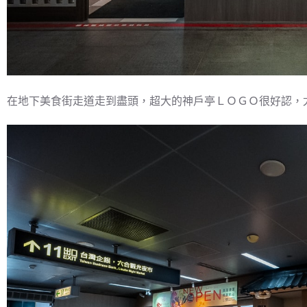
在地下美食街走道走到盡頭，超大的神戶亭ＬＯＧＯ很好認，