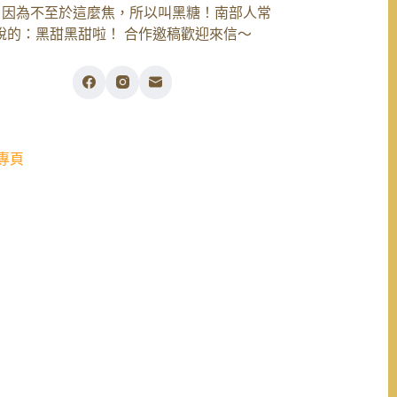
，因為不至於這麼焦，所以叫黑糖！南部人常
說的：黑甜黑甜啦！ 合作邀稿歡迎來信～
專頁