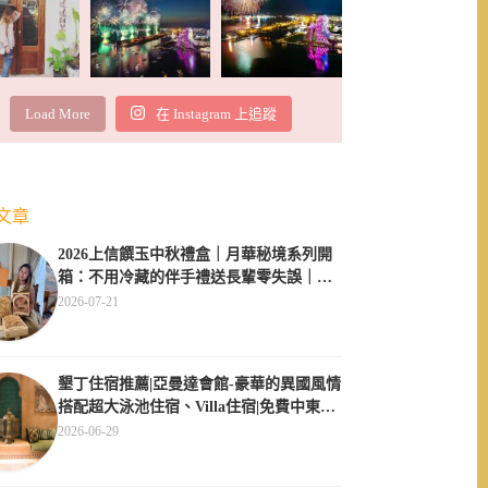
Load More
在 Instagram 上追蹤
文章
2026上信饌玉中秋禮盒｜月華秘境系列開
箱：不用冷藏的伴手禮送長輩零失誤｜素
食伴手禮推薦
2026-07-21
墾丁住宿推薦|亞曼達會館-豪華的異國風情
搭配超大泳池住宿、Villa住宿|免費中東服
飾體驗
2026-06-29