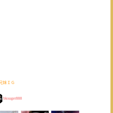
兄妹ＩＧ
bksuger888