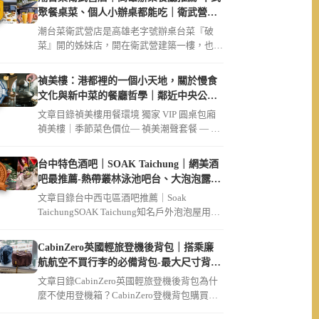
聚餐桌菜、個人小辦桌都能吃｜衛武營美
食必吃破菜姐妹店
潮台菜衛武營店是高雄老字號辦桌台菜『破
菜』開的姊妹店，開在衛武營建築一樓，也是
不少衛武營親子家庭、長輩指定聚餐的地方。
文章整理事事如意四人套餐＄3168的必點菜
禎美樓：港都裡的一個小天地，關於慢食
色、個人小辦桌Ａ／Ｂ／Ｃ套餐點法，還有為
文化與新中菜的餐廳哲學｜鄰近中央公
什麼親子跟長輩都愛來、交通停車、訂位資
園、大同醫院
文章目錄禎美樓用餐環境 獨家 VIP 圓桌包廂
訊，衛武營聚餐通通都適合。
禎美樓｜季節菜色價位— 禎美潮聲套餐 — 迎
賓茶席招待現流生魚片 […]
台中特色酒吧｜SOAK Taichung｜網美酒
吧最推薦-熱帶叢林泳池吧台、大泡泡露天
草皮座位區
文章目錄台中西屯區酒吧推薦｜Soak
TaichungSOAK Taichung知名戶外泡泡屋用餐
環境SOAK […]
CabinZero英國輕旅登機後背包｜搭乘廉
航航空不買行李的必備背包-最大尺寸背包
36L軍用款、44L登機開箱｜可放筆電
文章目錄CabinZero英國輕旅登機後背包為什
麼不使用登機箱？CabinZero登機背包購買連
結【Cabin […]