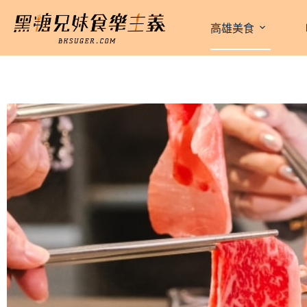
跳
至
高雄美食
主
要
內
容