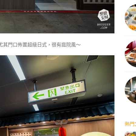
尤其門口佈置超級日式，很有庭院風～
熱門