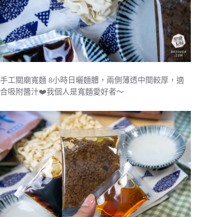
手工關廟寬麵
8
小時日曬麵體，兩側薄透中間較厚，適
合吸附醬汁❤️我個人是寬麵愛好者～