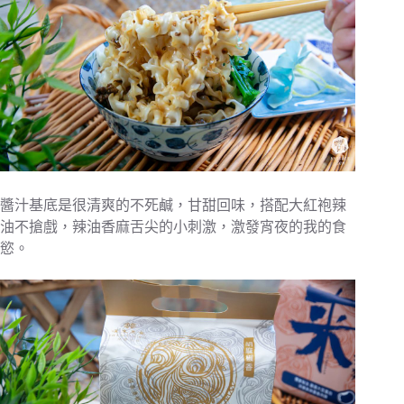
醬汁基底是很清爽的不死鹹，甘甜回味，搭配大紅袍辣
油不搶戲，辣油香麻舌尖的小刺激，激發宵夜的我的食
慾。