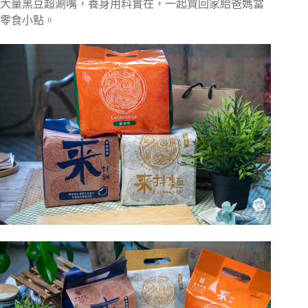
大量黑豆超涮嘴，養身用料實在，一起買回家給爸媽當
零食小點。