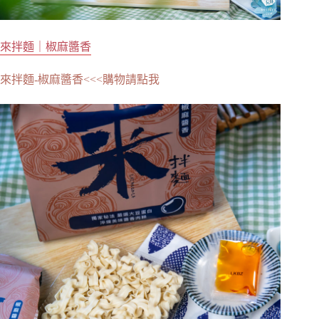
來拌麵｜椒麻醬香
來拌麵-椒麻醬香<<<購物請點我