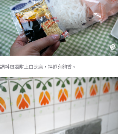
調料包還附上白芝麻，拌麵有夠香。