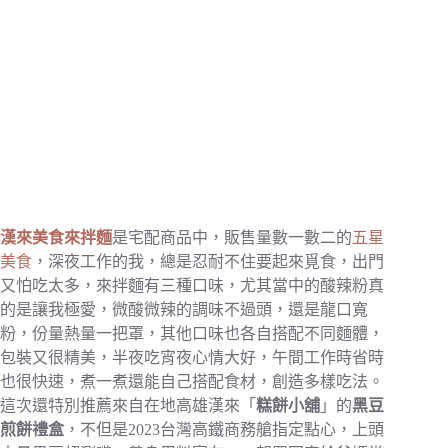
漢來美食來拌麵
是宅配商品中，販售量數一數二的
五星
美食
，深夜工作的我，總是忍耐不住要起來覓食，出門
又怕吃太多，來拌麵有三種口味，尤其當中的酸辣粉真
的是讓我極愛，微酸微辣的調味不過頭，還是龍口寬
粉，份量熱量一把罩，其他口味也各自搭配不同麵體，
包裝又很精美，半夜吃宵夜心情大好，午間工作時省時
也很快速，煮一煮還能自己搭配食材，創造多樣吃法。
這次還特別推薦來自在地高雄漢來「
糕餅小舖
」的
黑豆
煎餅禮盒
，不但是2023台灣高鐵商務艙指定點心，上頭