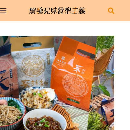
跳
至
主
要
內
容