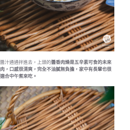
醬汁通通拌進去，
上頭的
醬香肉燥是五辛素可食的未來
肉，口感很清爽，完全不油膩無負擔，家中有長輩也很
適合中午煮來吃。