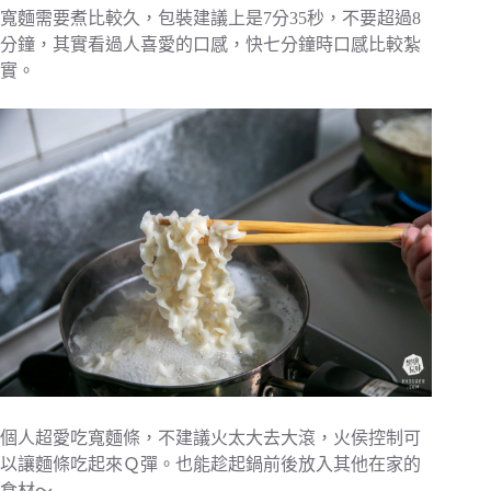
寬麵需要煮比較久，包裝建議上是7分35秒，不要超過8
分鐘，其實看過人喜愛的口感，快七分鐘時口感比較紮
實。
個人超愛吃寬麵條，不建議火太大去大滾，火侯控制可
以讓麵條吃起來Ｑ彈。也能趁起鍋前後放入其他在家的
食材～