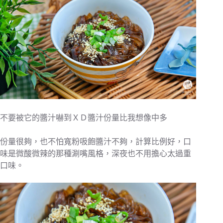
不要被它的醬汁嚇到ＸＤ醬汁份量比我想像中多
份量很夠，也不怕寬粉吸飽醬汁不夠，計算比例好，口
味是微酸微辣的那種涮嘴風格，深夜也不用擔心太過重
口味。