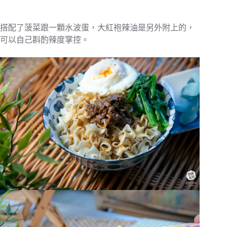
搭配了菠菜跟一顆水波蛋，大紅袍辣油是另外附上的，
可以自己斟酌辣度掌控。