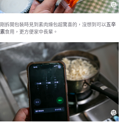
剛拆開包裝時見到素肉燥包超驚喜的，沒想到可以
五辛
素
食用，更方便家中長輩。