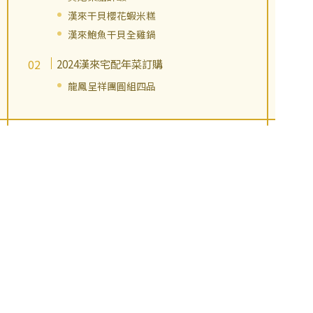
漢來干貝櫻花蝦米糕
漢來鮑魚干貝全雞鍋
2024漢來宅配年菜訂購
龍鳳呈祥團圓組四品