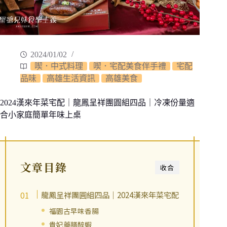
2024/01/02
喫．中式料理
喫．宅配美食伴手禮
宅配
品味
高雄生活資訊
高雄美食
2024漢來年菜宅配｜龍鳳呈祥團圓組四品｜冷凍份量適
合小家庭簡單年味上桌
文章目錄
收合
龍鳳呈祥團圓組四品｜2024漢來年菜宅配
福園古早味香腸
貴妃藥膳醉蝦