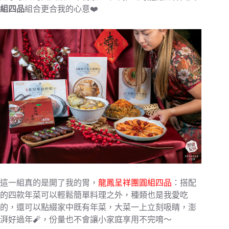
組四品
組合更合我的心意❤️
這一組真的是開了我的胃，
龍鳳呈祥團圓組四品
：搭配
的四款年菜可以輕鬆簡單料理之外，種類也是我愛吃
的，還可以點綴家中既有年菜，大菜一上立刻吸睛，澎
湃好過年🧨，份量也不會讓小家庭享用不完唷～