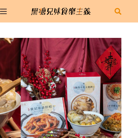
跳
至
主
要
內
容