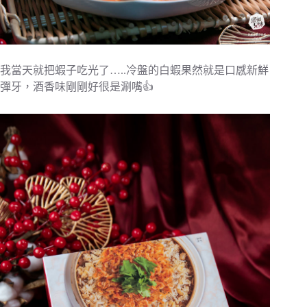
我當天就把蝦子吃光了…..冷盤的白蝦果然就是口感新鮮
彈牙，酒香味剛剛好很是涮嘴👍