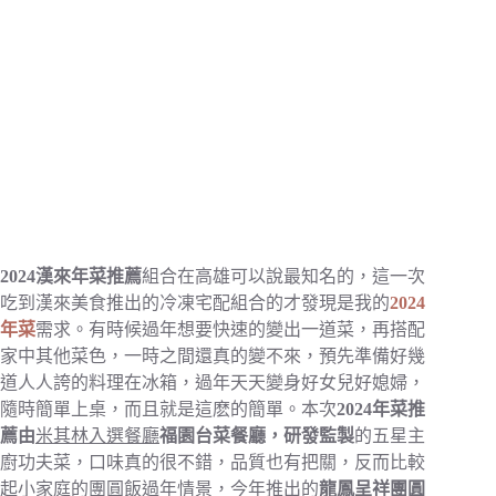
2024漢來年菜推薦
組合在高雄可以說最知名的，這一次
吃到漢來美食推出的冷凍宅配組合的才發現是我的
2024
年菜
需求。有時候過年想要快速的變出一道菜，再搭配
家中其他菜色，一時之間還真的變不來，預先準備好幾
道人人誇的料理在冰箱，過年天天變身好女兒好媳婦，
隨時簡單上桌，而且就是這麽的簡單。本次
2024年菜推
薦由
米其林入選餐廳
福園台菜餐廳，研發監製
的五星主
廚功夫菜，口味真的很不錯，品質也有把關，反而比較
起小家庭的團圓飯過年情景，今年推出的
龍鳳呈祥團圓