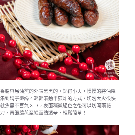
香腸容易油煎的外表黑黑的，記得小火，慢慢的將油匯
集到鍋子邊緣。輕輕滾動半煎炸的方式，切勿大火很快
就焦黑不喜氣ＸＤ，表面稍微過色之後可以切開兩花
刀，再繼續煎至裡面熟透❤️，輕鬆簡單！