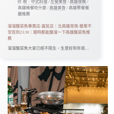
喫．中式料理
/
左營美食
/
高雄夜晚
/
高雄晚餐吃什麼
/
高雄美食
/
高雄聚餐餐
廳推薦
溜溜酸菜魚專賣店-富民店｜北高雄宵夜-營業不
空班到23:30｜隨時都能酸溜一下高雄酸菜魚推
薦
溜溜酸菜魚大家已經不陌生，生意好到年底…