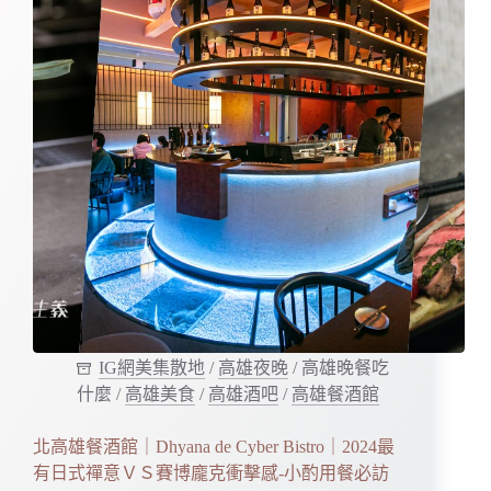
IG網美集散地
/
高雄夜晚
/
高雄晚餐吃
什麼
/
高雄美食
/
高雄酒吧
/
高雄餐酒館
北高雄餐酒館｜Dhyana de Cyber Bistro｜2024最
有日式禪意ＶＳ賽博龐克衝擊感-小酌用餐必訪