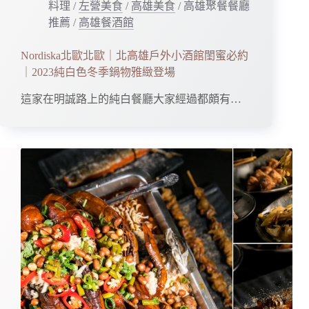
料理
/
左營美食
/
高雄美食
/
高雄聚餐餐廳
推薦
/
高雄餐酒館
Nordiska北歐北歐｜北高雄戶外小酒館閨蜜必約
｜2023純白色冬季鍋物雅緻登場
這家在明誠路上的純白餐廳大家經過都頗有…