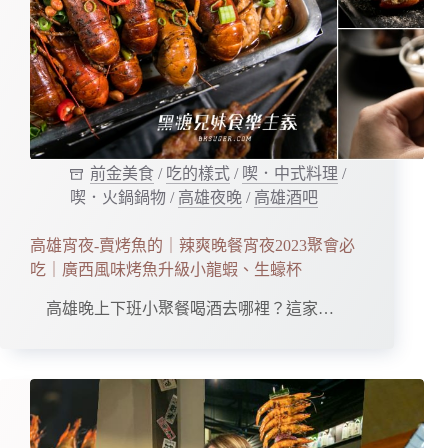
前金美食
/
吃的樣式
/
喫．中式料理
/
喫．火鍋鍋物
/
高雄夜晚
/
高雄酒吧
高雄宵夜-賣烤魚的｜辣爽晚餐宵夜2023聚會必
吃｜廣西風味烤魚升級小龍蝦、生蠔杯
高雄晚上下班小聚餐喝酒去哪裡？這家…