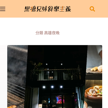
跳
至
主
要
內
容
分類
高雄夜晚