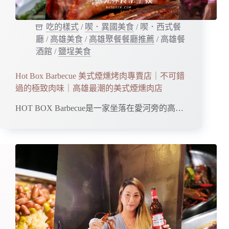
吃的樣式
/
喫．異國美食
/
喫．西式餐
廳
/
高雄美食
/
高雄聚餐餐廳推薦
/
高雄餐
酒館
/
鹽埕美食
Hot Box Barbecue 美式煙燻烤肉專賣店｜不可錯
過的極致肉味｜高雄最潮的美式煙燻肉店
HOT BOX Barbecue是一家坐落在愛河旁的高…