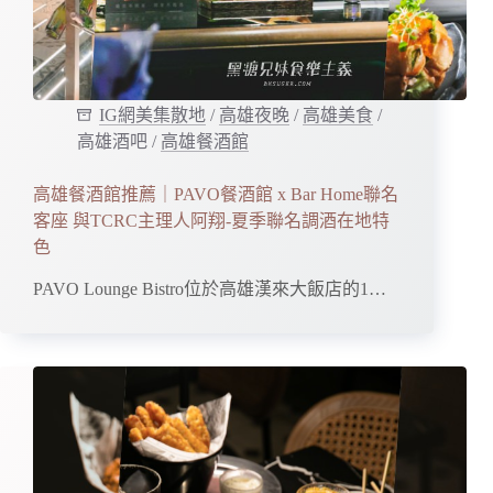
IG網美集散地
/
高雄夜晚
/
高雄美食
/
高雄酒吧
/
高雄餐酒館
高雄餐酒館推薦｜PAVO餐酒館 x Bar Home聯名
客座 與TCRC主理人阿翔-夏季聯名調酒在地特
色
PAVO Lounge Bistro位於高雄漢來大飯店的1…