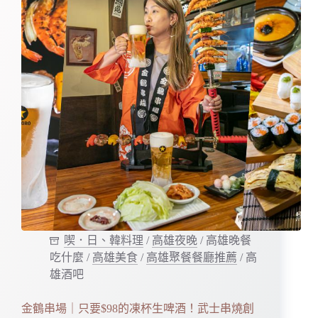
喫．日、韓料理
/
高雄夜晚
/
高雄晚餐
吃什麼
/
高雄美食
/
高雄聚餐餐廳推薦
/
高
雄酒吧
金鶴串場｜只要$98的凍杯生啤酒！武士串燒創