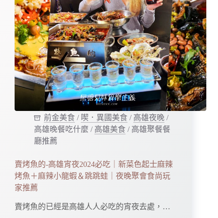
前金美食
/
喫．異國美食
/
高雄夜晚
/
高雄晚餐吃什麼
/
高雄美食
/
高雄聚餐餐
廳推薦
賣烤魚的-高雄宵夜2024必吃｜新菜色起士麻辣
烤魚＋麻辣小龍蝦＆跳跳蛙｜夜晚聚會食尚玩
家推薦
賣烤魚的已經是高雄人人必吃的宵夜去處，…