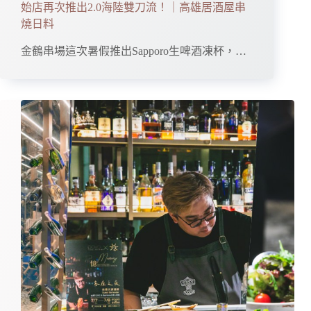
始店再次推出2.0海陸雙刀流！｜高雄居酒屋串
燒日料
金鶴串場這次暑假推出Sapporo生啤酒凍杯，…