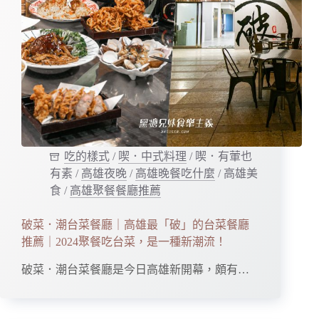
吃的樣式
/
喫．中式料理
/
喫．有葷也
有素
/
高雄夜晚
/
高雄晚餐吃什麼
/
高雄美
食
/
高雄聚餐餐廳推薦
破菜．潮台菜餐廳｜高雄最「破」的台菜餐廳
推薦｜2024聚餐吃台菜，是一種新潮流！
破菜．潮台菜餐廳是今日高雄新開幕，頗有…