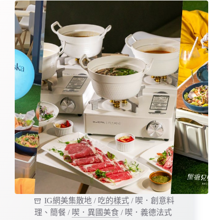
IG網美集散地
/
吃的樣式
/
喫．創意料
理、簡餐
/
喫．異國美食
/
喫．義德法式