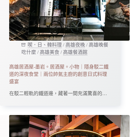
喫．日、韓料理
/
高雄夜晚
/
高雄晚餐
吃什麼
/
高雄美食
/
高雄餐酒館
高雄居酒屋-墨岩。居酒屋。小物｜隱身駁二鐵
道的深夜食堂｜兩位帥氣主廚的創意日式料理
盛宴
在駁二輕軌的鐵道邊，藏著一間充滿驚喜的…