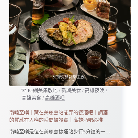
IG網美集散地
/
新興美食
/
高雄夜晚
/
高雄美食
/
高雄酒吧
南喃至嶼｜藏在美麗島站巷弄的餐酒吧｜調酒
的質感在入喉的瞬間被證實｜高雄酒吧必推
南喃至嶼是位在美麗島捷運站步行5分鐘的一…