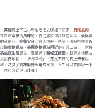
高雄晚上
下班小聚餐喝酒去哪裡？這家「
賣烤魚的
」
來自
正宗廣西風味
的，自從搬家到高雄前金區，最興奮
的就是我。
晚餐宵夜
時段店內好不熱鬧，選點選在靠近
市議會捷運站
、
美麗島捷運站附近
的新盛二街上，附近
高雄夜生活
豐富，還鄰近了
新崛江商圈
，就算外地朋友
來招待聚餐，「
賣烤魚的
」一定是不錯的
晚上聚餐
場
地，吃膩了
高雄麻辣火鍋
當宵夜，不如可以來體驗一下
不同的方式與口味喔！