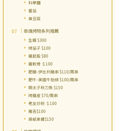
科學麵
番茄
臭豆腐
串燒烤物系列推薦
生蠔 $300
烤茄子 $100
雞屁股 $80
雞軟骨 ＄100
肥豬-伊比利豬串 $110/兩串
肥牛-美國牛肋條 $100/兩串
明太子秋刀魚 $150
烤雞皮 $70/兩串
老友炒粉 ＄100
豬舌$100
錫紙車螺$150