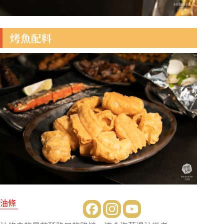
烤魚配料
油條