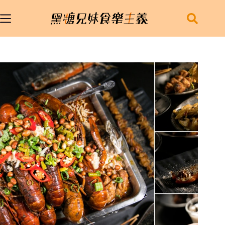
跳
至
主
要
內
容