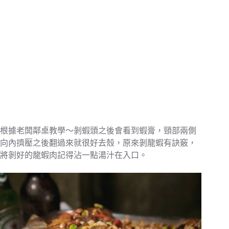
根據老闆鄰桌教學～剝蝦頭之後會看到蝦膏，頸部兩側
向內擠壓之後翻過來就很好去殼，原來剝龍蝦有訣竅，
將剝好的龍蝦肉記得沾一點湯汁在入口。