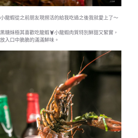
小龍蝦從之前朋友現撈活的給我吃過之後我就愛上了～
黑糖妹極其喜歡吃龍蝦🦞小龍蝦肉質特別鮮甜又緊實，
放入口中脆脆的滿滿鮮味。