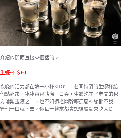
介紹的開頭直接來個猛的。
生蠔杯 ＄60
夜晚的活力都在這一小杯SHOT！ 老闆特製的生蠔杯給
他點起來，冰冰爽爽咕溜一口吞，生蠔泡在了老闆的秘
方瓊漿玉液之中，也不知道老闆幹嘛這麼神秘都不說，
管他一口就下去，你每一趟來都會想繼續點來吃ＸＤ