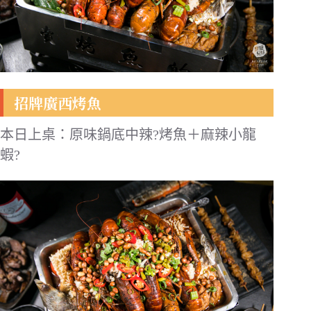
招牌廣西烤魚
本日上桌：原味鍋底中辣?️烤魚＋麻辣小龍
蝦?