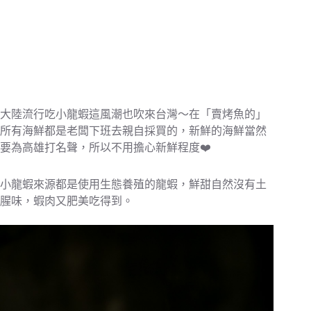
大陸流行吃小龍蝦這風潮也吹來台灣～在「賣烤魚的」
所有海鮮都是老闆下班去親自採買的，新鮮的海鮮當然
要為高雄打名聲，所以不用擔心新鮮程度❤️
小龍蝦來源都是使用生態養殖的龍蝦，鮮甜自然沒有土
腥味，蝦肉又肥美吃得到。