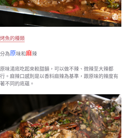
烤魚的種類
原
麻
分為
味和
辣
原味湯底吃起來較甜韻，可以做不辣、微辣至大辣都
行。麻辣口感則是以香料麻辣為基準，跟原味的辣度有
著不同的底蘊。