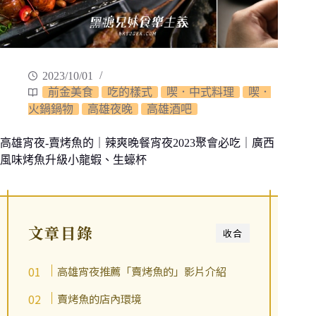
2023/10/01
前金美食
吃的樣式
喫．中式料理
喫．
火鍋鍋物
高雄夜晚
高雄酒吧
高雄宵夜-賣烤魚的｜辣爽晚餐宵夜2023聚會必吃｜廣西
風味烤魚升級小龍蝦、生蠔杯
文章目錄
收合
高雄宵夜推薦「賣烤魚的」影片介紹
賣烤魚的店內環境