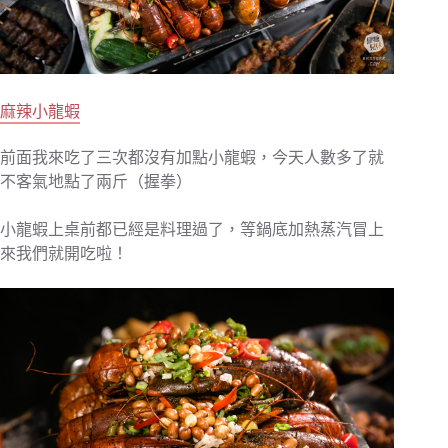
麻辣小龍蝦
前面我來吃了三次都沒有加點小龍蝦，今天人數多了就
不客氣地點了兩斤（握拳）
小龍蝦上桌前都已經是料理過了，等鍋底加熱蒸汽冒上
來我們就開吃啦！