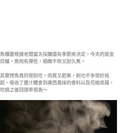
魚種要根據老闆當天採購還有季節來決定，今天的是金
目鱸，魚肉有彈性，細嫩不柴又耐久煮。
其實烤魚真的很耐吃，肉質又肥美，刺也不多很好挑
起，吸收了醬汁體會到廣西風味的香料以及花椒底蘊，
吃過之後回頭率很高～