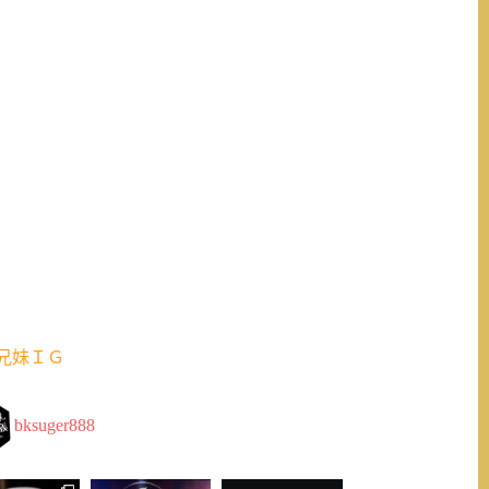
兄妹ＩＧ
bksuger888