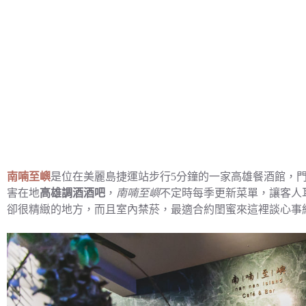
南喃至嶼
是位在美麗島捷運站步行5分鐘的一家高雄餐酒館，
害在地
高雄調酒酒吧
，
南喃至嶼
不定時每季更新菜單，讓客人
卻很精緻的地方，而且室內禁菸，最適合約閨蜜來這裡談心事