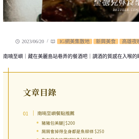
2023/06/20
IG網美集散地
新興美食
高雄夜
南喃至嶼｜藏在美麗島站巷弄的餐酒吧｜調酒的質感在入喉的
文章目錄
南喃至嶼餐點推薦
豬豬包美腿| $200
屑屑會掉得全身都是魚柳條 $250