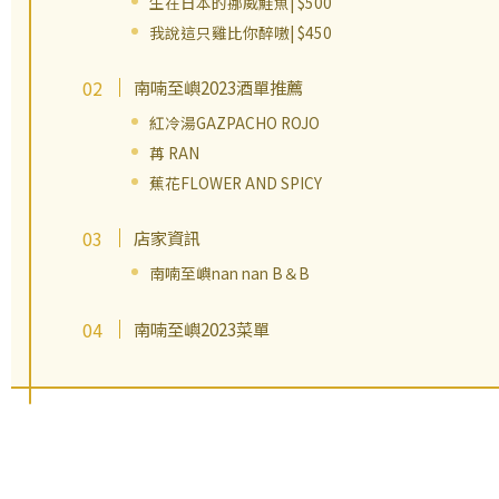
生在日本的挪威鮭魚| $500
我說這只雞比你醉嗷| $450
南喃至嶼2023酒單推薦
紅冷湯GAZPACHO ROJO
苒 RAN
蕉花FLOWER AND SPICY
店家資訊
南喃至嶼nan nan B＆B
南喃至嶼2023菜單