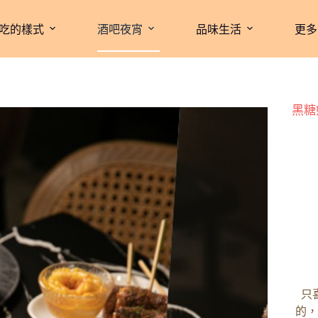
吃的樣式
酒吧夜宵
品味生活
更多
黑糖
只
的，