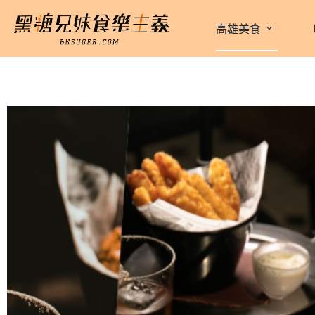
跳
至
高雄美食
主
要
內
容