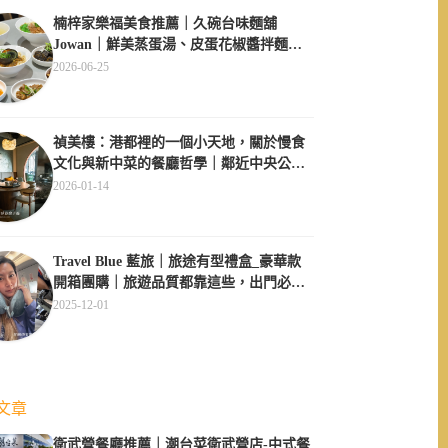
楠梓家樂福美食推薦｜久碗台味麵舖
Jowan｜鮮美蒸蛋湯、皮蛋花椒醬拌麵必
點、午間用餐不休息超方便
2026-06-25
禎美樓：港都裡的一個小天地，關於慢食
文化與新中菜的餐廳哲學｜鄰近中央公
園、大同醫院
2026-01-14
Travel Blue 藍旅｜旅途有型禮盒_豪華款
開箱團購｜旅遊品質都靠這些，出門必備
四件套
2025-12-01
文章
衛武營餐廳推薦｜潮台菜衛武營店-中式餐