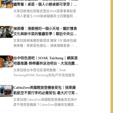
廳聚餐｜桌菜、個人小辦桌都可享受｜破
菜姐妹店
文章目錄潮台菜衛武營店2024菜單事事如意
｜四人套餐＄3168辦桌龍蝦多士四寶盤阿公
的脆筍豬肚雞湯鬧市起家雞（ […]
禎美樓：港都裡的一個小天地，關於慢食
文化與新中菜的餐廳哲學｜鄰近中央公
園、大同醫院
文章目錄禎美樓用餐環境 獨家 VIP 圓桌包廂
禎美樓｜季節菜色價位— 禎美潮聲套餐 — 迎
賓茶席招待現流生魚片 […]
台中特色酒吧｜SOAK Taichung｜網美酒
吧最推薦-熱帶叢林泳池吧台、大泡泡露天
草皮座位區
文章目錄台中西屯區酒吧推薦｜Soak
TaichungSOAK Taichung知名戶外泡泡屋用餐
環境SOAK […]
CabinZero英國輕旅登機後背包｜搭乘廉
航航空不買行李的必備背包-最大尺寸背包
36L軍用款、44L登機開箱｜可放筆電
文章目錄CabinZero英國輕旅登機後背包為什
麼不使用登機箱？CabinZero登機背包購買連
結【Cabin […]