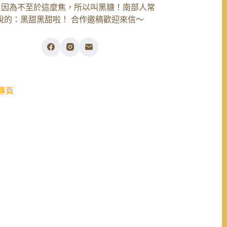
，因為不至於這麼焦，所以叫黑糖！南部人常
說的：黑甜黑甜啦！ 合作邀稿歡迎來信～
專頁