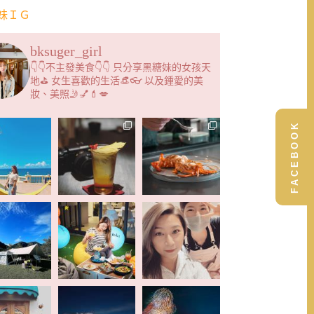
妹ＩＧ
bksuger_girl
👇👇不主發美食👇👇 只分享黑糖妹的女孩天
地⛳️ 女生喜歡的生活👒👓 以及鍾愛的美
妝、美照🤳💅💄💋
FACEBOOK