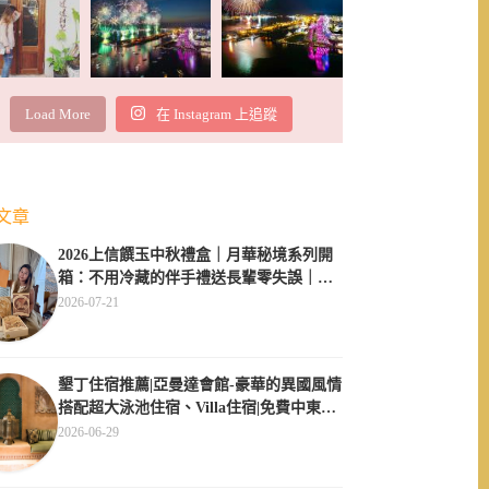
Load More
在 Instagram 上追蹤
文章
2026上信饌玉中秋禮盒｜月華秘境系列開
箱：不用冷藏的伴手禮送長輩零失誤｜素
食伴手禮推薦
2026-07-21
墾丁住宿推薦|亞曼達會館-豪華的異國風情
搭配超大泳池住宿、Villa住宿|免費中東服
飾體驗
2026-06-29