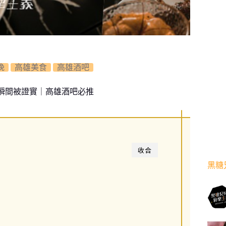
晚
高雄美食
高雄酒吧
瞬間被證實｜高雄酒吧必推
收合
黑糖