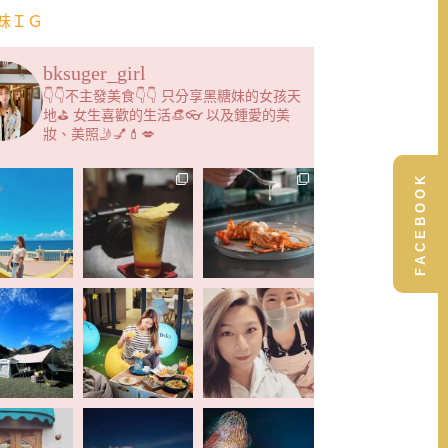
妹ＩＧ
bksuger_girl
👇👇不主發美食👇👇 只分享黑糖妹的女孩天
地⛳️ 女生喜歡的生活👒👓 以及鍾愛的美
妝、美照🤳💅💄💋
FACEBOOK