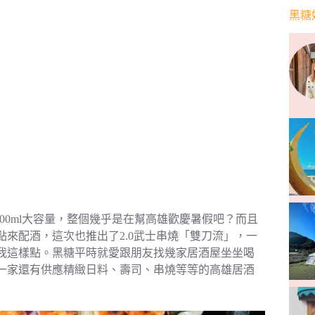
黑糖
？500ml大容量，整個幾乎是在幫高雄歡慶暑假吧？而且
來配酒，這次也推出了2.0武士串燒「雙刀流」，一
我這樣點。黑糖平時就愛跟朋友找幾家居酒屋坐坐喝
一家還有供應精緻日料、壽司、串燒等等的高雄居酒