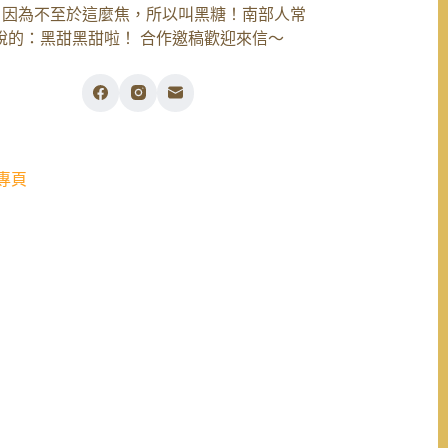
，因為不至於這麼焦，所以叫黑糖！南部人常
說的：黑甜黑甜啦！ 合作邀稿歡迎來信～
專頁