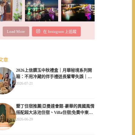
Load More
在 Instagram 上追蹤
文章
2026上信饌玉中秋禮盒｜月華秘境系列開
箱：不用冷藏的伴手禮送長輩零失誤｜素
食伴手禮推薦
2026-07-21
墾丁住宿推薦|亞曼達會館-豪華的異國風情
搭配超大泳池住宿、Villa住宿|免費中東服
飾體驗
2026-06-29