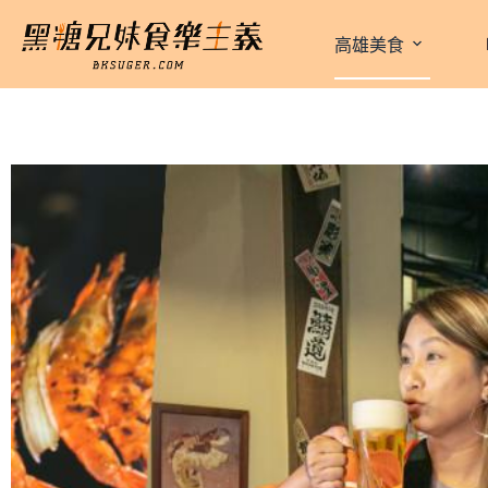
跳
至
高雄美食
主
要
內
容