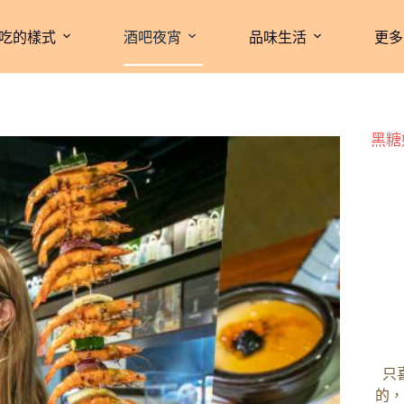
吃的樣式
酒吧夜宵
品味生活
更多
黑糖
只
的，