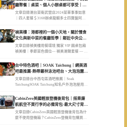
廳聚餐｜桌菜、個人小辦桌都可享受｜破
菜姐妹店
文章目錄潮台菜衛武營店2024菜單事事如意
｜四人套餐＄3168辦桌龍蝦多士四寶盤阿公
的脆筍豬肚雞湯鬧市起家雞（ […]
禎美樓：港都裡的一個小天地，關於慢食
文化與新中菜的餐廳哲學｜鄰近中央公
園、大同醫院
文章目錄禎美樓用餐環境 獨家 VIP 圓桌包廂
禎美樓｜季節菜色價位— 禎美潮聲套餐 — 迎
賓茶席招待現流生魚片 […]
台中特色酒吧｜SOAK Taichung｜網美酒
吧最推薦-熱帶叢林泳池吧台、大泡泡露天
草皮座位區
文章目錄台中西屯區酒吧推薦｜Soak
TaichungSOAK Taichung知名戶外泡泡屋用餐
環境SOAK […]
CabinZero英國輕旅登機後背包｜搭乘廉
航航空不買行李的必備背包-最大尺寸背包
36L軍用款、44L登機開箱｜可放筆電
文章目錄CabinZero英國輕旅登機後背包為什
麼不使用登機箱？CabinZero登機背包購買連
結【Cabin […]