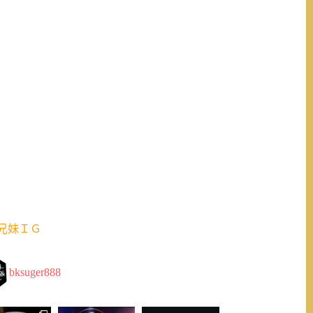
兄妹ＩＧ
bksuger888