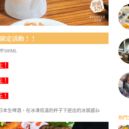
酒限定活動！！
杯500ML
元！
元！
元！
日本生啤酒，在冰凍低溫的杯子下迸出的冰屑感👍
熱門