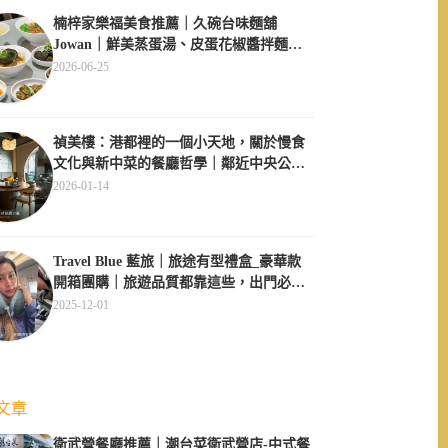
楠梓家樂福美食推薦｜久碗台味麵舖
Jowan｜鮮美蒸蛋湯、皮蛋花椒醬拌麵必
點、午間用餐不休息超方便
2026-06-25
禎美樓：港都裡的一個小天地，關於慢食
文化與新中菜的餐廳哲學｜鄰近中央公
園、大同醫院
2026-01-14
Travel Blue 藍旅｜旅途有型禮盒_豪華款
開箱團購｜旅遊品質都靠這些，出門必備
四件套
2025-12-01
文章
衛武營餐廳推薦｜潮台菜衛武營店-中式餐