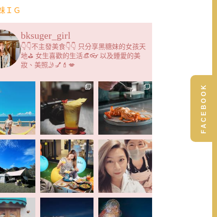
妹ＩＧ
bksuger_girl
👇👇不主發美食👇👇 只分享黑糖妹的女孩天
地⛳️ 女生喜歡的生活👒👓 以及鍾愛的美
妝、美照🤳💅💄💋
FACEBOOK