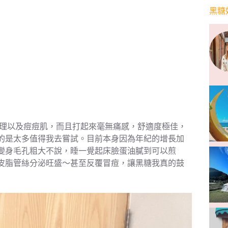
黑糖
理以及痘痘肌，而且打起來毫無痛感，舒適度極佳，
的是太多值得我去嘗試。目前本身因為年紀的增長加
變身毛孔粗大不說，睡一覺起床臉蛋油膩到可以煎
皮脂管絲分泌旺盛～甚至反覆冒痘，讓黑糖我真的鼓