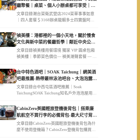
廳聚餐｜桌菜、個人小辦桌都可享受｜破
菜姐妹店
文章目錄潮台菜衛武營店2024菜單事事如意
｜四人套餐＄3168辦桌龍蝦多士四寶盤阿公
的脆筍豬肚雞湯鬧市起家雞（ […]
禎美樓：港都裡的一個小天地，關於慢食
文化與新中菜的餐廳哲學｜鄰近中央公
園、大同醫院
文章目錄禎美樓用餐環境 獨家 VIP 圓桌包廂
禎美樓｜季節菜色價位— 禎美潮聲套餐 — 迎
賓茶席招待現流生魚片 […]
台中特色酒吧｜SOAK Taichung｜網美酒
吧最推薦-熱帶叢林泳池吧台、大泡泡露天
草皮座位區
文章目錄台中西屯區酒吧推薦｜Soak
TaichungSOAK Taichung知名戶外泡泡屋用餐
環境SOAK […]
CabinZero英國輕旅登機後背包｜搭乘廉
航航空不買行李的必備背包-最大尺寸背包
36L軍用款、44L登機開箱｜可放筆電
文章目錄CabinZero英國輕旅登機後背包為什
麼不使用登機箱？CabinZero登機背包購買連
結【Cabin […]