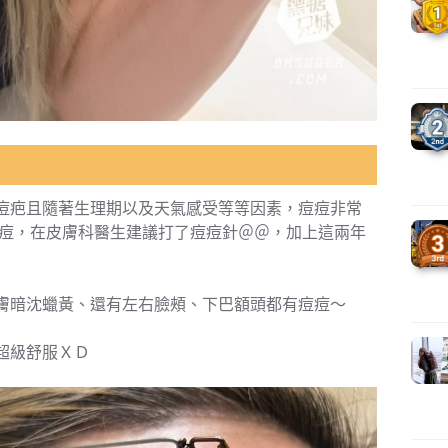
痘疤且隨著生理期以及天氣感受等等因素，痘痘非常
腫痘痘，在皮膚科醫生建議打了痘痘針＠＠，加上這兩年
膚暗沈蠟黃、還有左右臉頰、下巴額頭都有痘痘～
超級舒服ＸＤ