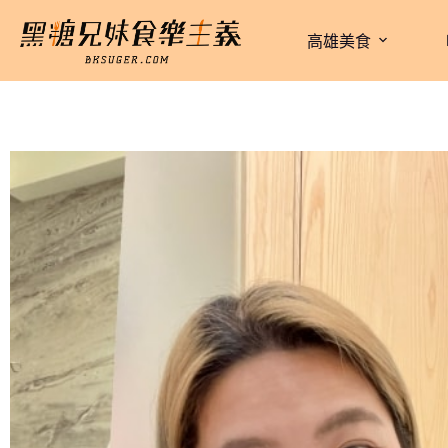
跳
至
高雄美食
主
要
內
容