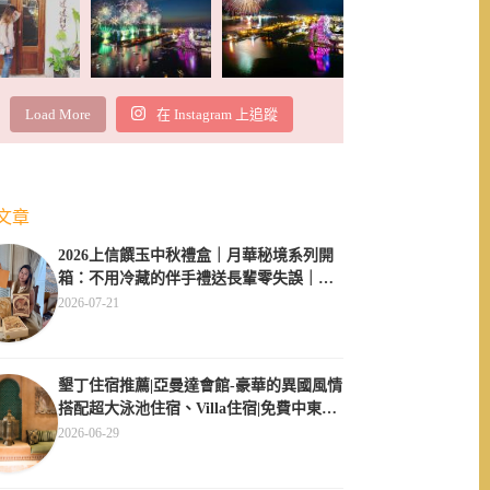
Load More
在 Instagram 上追蹤
文章
2026上信饌玉中秋禮盒｜月華秘境系列開
箱：不用冷藏的伴手禮送長輩零失誤｜素
食伴手禮推薦
2026-07-21
墾丁住宿推薦|亞曼達會館-豪華的異國風情
搭配超大泳池住宿、Villa住宿|免費中東服
飾體驗
2026-06-29