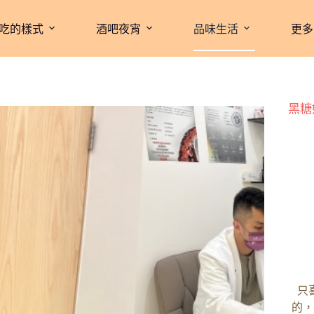
吃的樣式
酒吧夜宵
品味生活
更多
黑糖
只
的，