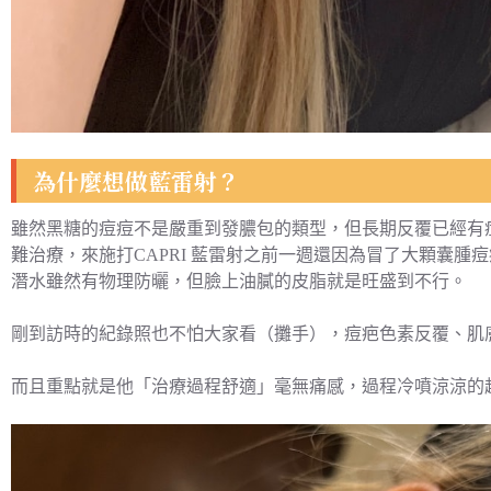
為什麼想做藍雷射？
雖然黑糖的痘痘不是嚴重到發膿包的類型，但長期反覆已經有
難治療，來施打CAPRI 藍雷射之前一週還因為冒了大顆囊
潛水雖然有物理防曬，但臉上油膩的皮脂就是旺盛到不行。
剛到訪時的紀錄照也不怕大家看（攤手），痘疤色素反覆、肌
而且重點就是他「治療過程舒適」毫無痛感，過程冷噴涼涼的