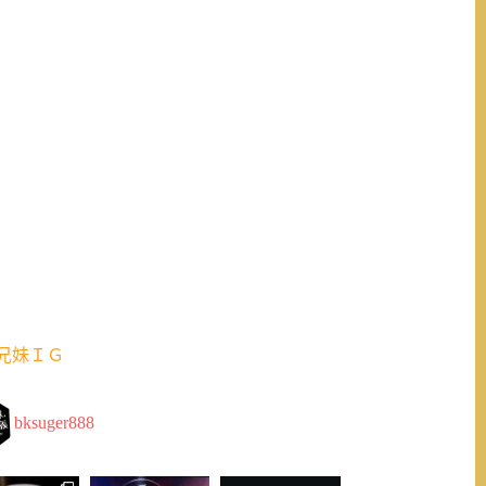
兄妹ＩＧ
bksuger888