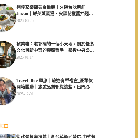
楠梓家樂福美食推薦｜久碗台味麵舖
Jowan｜鮮美蒸蛋湯、皮蛋花椒醬拌麵必
點、午間用餐不休息超方便
2026-06-25
禎美樓：港都裡的一個小天地，關於慢食
文化與新中菜的餐廳哲學｜鄰近中央公
園、大同醫院
2026-01-14
Travel Blue 藍旅｜旅途有型禮盒_豪華款
開箱團購｜旅遊品質都靠這些，出門必備
四件套
2025-12-01
文章
衛武營餐廳推薦｜潮台菜衛武營店-中式餐