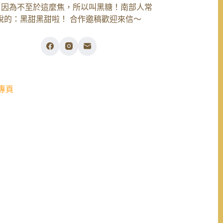
，因為不至於這麼焦，所以叫黑糖！南部人常
說的：黑甜黑甜啦！ 合作邀稿歡迎來信～
專頁