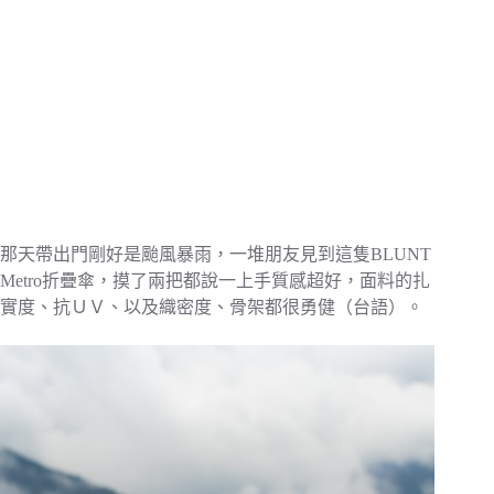
那天帶出門剛好是颱風暴雨，一堆朋友見到這隻BLUNT
Metro折疊傘，摸了兩把都說一上手質感超好，面料的扎
實度、抗ＵＶ、以及織密度、骨架都很勇健（台語）。