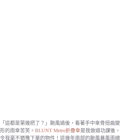
「這都是第幾把了？」颱風過後，看著手中傘骨扭曲變
形的雨傘苦笑。
BLUNT Metro折疊傘
是我做過功課後，
令我毫不猶豫下單的物件！這幾年南部的颱風暴風雨總