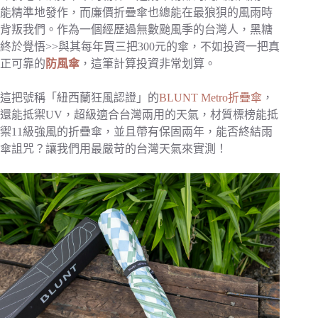
能精準地發作，而廉價折疊傘也總能在最狼狽的風雨時
背叛我們。作為一個經歷過無數颱風季的台灣人，黑糖
終於覺悟>>與其每年買三把300元的傘，不如投資一把真
正可靠的
防風傘
，這筆計算投資非常划算。
這把號稱「紐西蘭狂風認證」的
BLUNT Metro折疊傘
，
還能抵禦UV，超級適合台灣兩用的天氣，材質標榜能抵
禦11級強風的折疊傘，並且帶有保固兩年，能否終結雨
傘詛咒？讓我們用最嚴苛的台灣天氣來實測！