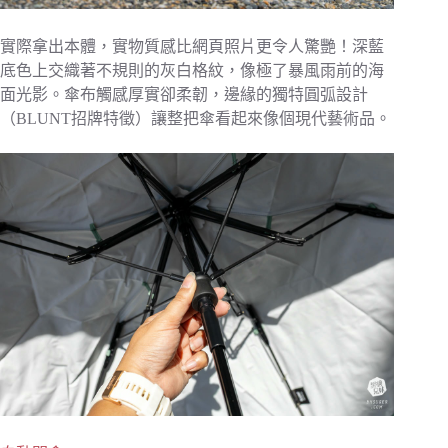
實際拿出本體，實物質感比網頁照片更令人驚艷！深藍
底色上交織著不規則的灰白格紋，像極了暴風雨前的海
面光影。傘布觸感厚實卻柔韌，邊緣的獨特圓弧設計
（BLUNT招牌特徵）讓整把傘看起來像個現代藝術品。