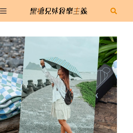
跳
至
主
要
內
容