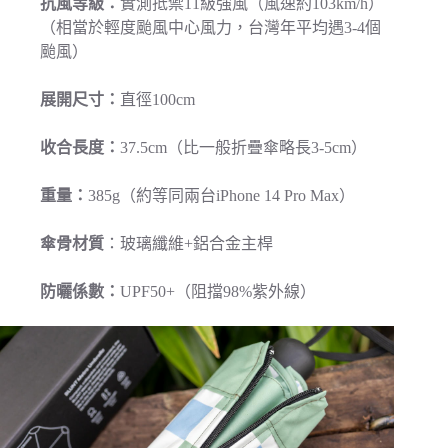
抗風等級：
實測抵禦11級強風（風速約103km/h）
（相當於輕度颱風中心風力，台灣年平均遇3-4個
颱風）
展開尺寸：
直徑100cm
收合長度：
37.5cm（比一般折疊傘略長3-5cm）
重量：
385g（約等同兩台iPhone 14 Pro Max）
傘骨材質
：玻璃纖維+鋁合金主桿
防曬係數：
UPF50+（阻擋98%紫外線）