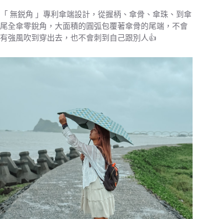
「 無鋭角 」專利傘端設計，從握柄、傘骨、傘珠、到傘
尾全傘零銳角，大面積的圓弧包覆著傘骨的尾端，不會
有強風吹到穿出去，也不會刺到自己跟別人👍