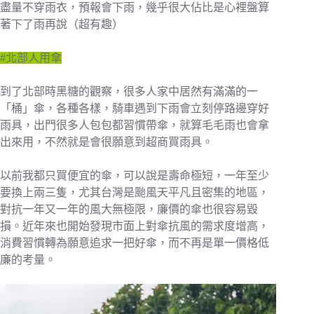
盡量不穿雨衣，預報會下雨，幾乎很大佔比是心裡盤算
著下了雨再說（超有趣）
#北部人用傘
到了北部時黑糖的觀察，很多人家中居然有滿滿的一
「桶」傘，各種各樣，騎車遇到下雨會立刻停路邊穿好
雨具，出門很多人包包都習慣帶傘，就算毛毛雨也會拿
出來用，不然就是會很願意到超商買雨具。
以前我都只買便宜的傘，可以說是壽命極短，一年至少
要換上兩三隻，尤其台灣是颱風天平凡且密集的地區，
對抗一年又一年的風大無極限，廉價的傘也很容易毀
損。近年來也開始發現市面上對傘抗風的需求度增高，
消費習慣轉為願意追求一把好傘，而不再是單一價格低
廉的考量。