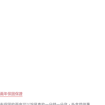
兩年保固保證
有保固的雨傘可以說是真的一分錢一分貨，外盒提供專