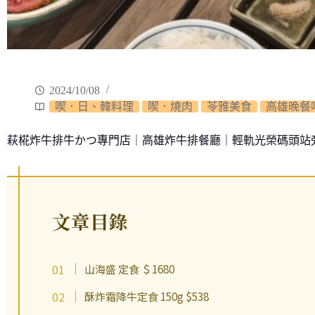
2024/10/08
喫．日、韓料理
喫．燒肉
苓雅美食
高雄晚餐
萩椛炸牛排牛かつ專門店｜高雄炸牛排餐廳｜輕軌光榮碼頭站
文章目錄
山海盛 定食 ＄1680
酥炸霜降牛定食 150g $538