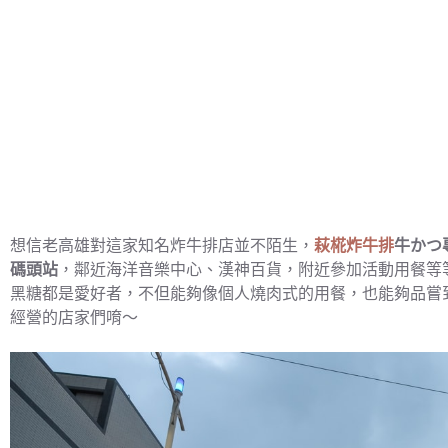
想信老高雄對這家知名炸牛排店並不陌生，
萩椛炸牛排
牛かつ
碼頭站
，鄰近海洋音樂中心、漢神百貨，附近參加活動用餐等
黑糖都是愛好者，不但能夠像個人燒肉式的用餐，也能夠品嘗
經營的店家們唷～