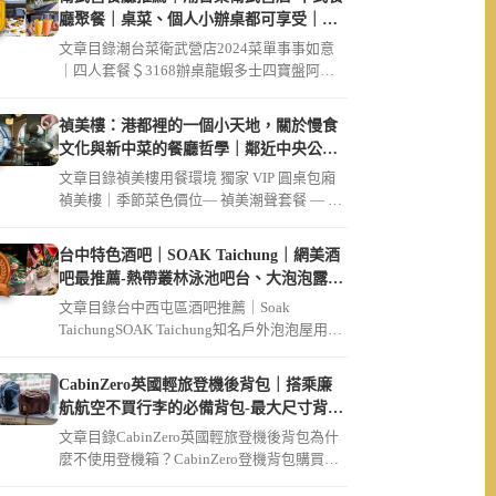
廳聚餐｜桌菜、個人小辦桌都可享受｜破
菜姐妹店
文章目錄潮台菜衛武營店2024菜單事事如意
｜四人套餐＄3168辦桌龍蝦多士四寶盤阿公
的脆筍豬肚雞湯鬧市起家雞（ […]
禎美樓：港都裡的一個小天地，關於慢食
文化與新中菜的餐廳哲學｜鄰近中央公
園、大同醫院
文章目錄禎美樓用餐環境 獨家 VIP 圓桌包廂
禎美樓｜季節菜色價位— 禎美潮聲套餐 — 迎
賓茶席招待現流生魚片 […]
台中特色酒吧｜SOAK Taichung｜網美酒
吧最推薦-熱帶叢林泳池吧台、大泡泡露天
草皮座位區
文章目錄台中西屯區酒吧推薦｜Soak
TaichungSOAK Taichung知名戶外泡泡屋用餐
環境SOAK […]
CabinZero英國輕旅登機後背包｜搭乘廉
航航空不買行李的必備背包-最大尺寸背包
36L軍用款、44L登機開箱｜可放筆電
文章目錄CabinZero英國輕旅登機後背包為什
麼不使用登機箱？CabinZero登機背包購買連
結【Cabin […]