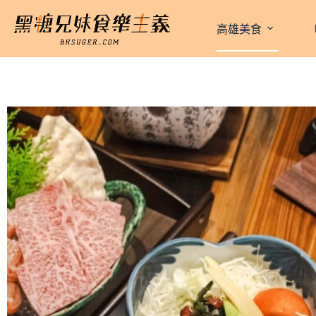
跳
至
高雄美食
主
要
內
容