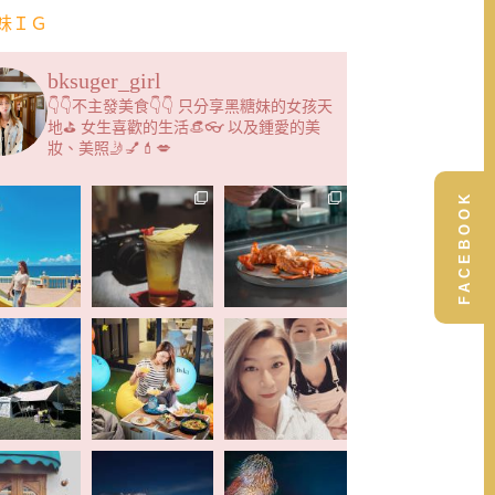
妹ＩＧ
bksuger_girl
👇👇不主發美食👇👇 只分享黑糖妹的女孩天
地⛳️ 女生喜歡的生活👒👓 以及鍾愛的美
妝、美照🤳💅💄💋
FACEBOOK