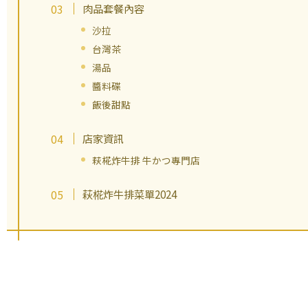
肉品套餐內容
沙拉
台灣茶
湯品
醬料碟
飯後甜點
店家資訊
萩椛炸牛排 牛かつ專門店
萩椛炸牛排菜單2024