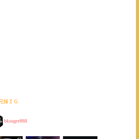
兄妹ＩＧ
bksuger888