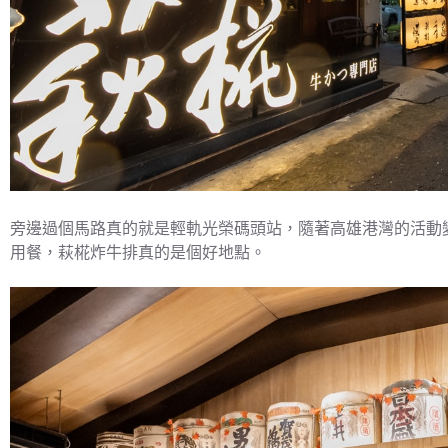
旁邊過個馬路真的就是輕軌光榮碼頭站，隨著高雄港灣的活動
用餐，萩椛炸牛排真的是個好地點。