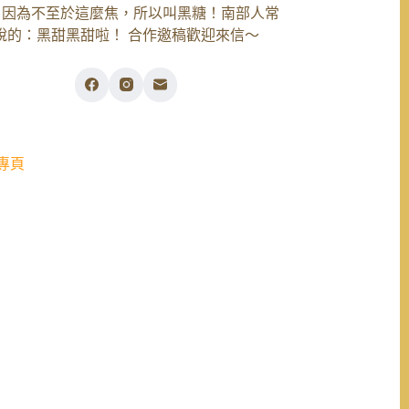
，因為不至於這麼焦，所以叫黑糖！南部人常
說的：黑甜黑甜啦！ 合作邀稿歡迎來信～
專頁