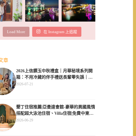
Load More
在 Instagram 上追蹤
文章
2026上信饌玉中秋禮盒｜月華秘境系列開
箱：不用冷藏的伴手禮送長輩零失誤｜素
食伴手禮推薦
2026-07-21
墾丁住宿推薦|亞曼達會館-豪華的異國風情
搭配超大泳池住宿、Villa住宿|免費中東服
飾體驗
2026-06-29