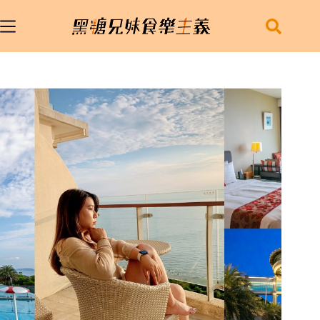
跳
至
主
要
內
容