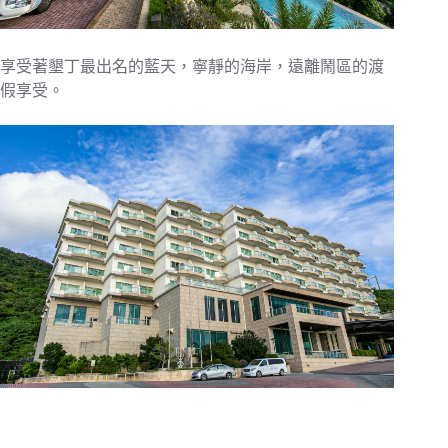
享受著墾丁最出名的藍天，寧靜的海岸，遠離鬧區的渡
假享受。