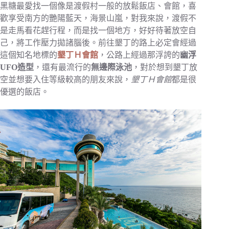
黑糖最愛找一個像是渡假村一般的放鬆飯店、會館，喜
歡享受南方的艷陽藍天，海景山嵐，對我來說，渡假不
是走馬看花趕行程，而是找一個地方，好好待著放空自
己，將工作壓力拋諸腦後。前往墾丁的路上必定會經過
這個知名地標的
墾丁Ｈ會館
，公路上經過那浮誇的
幽浮
UFO造型
，還有最流行的
無邊際泳池
，對於想到墾丁放
空並想要入住等級較高的朋友來說，
墾丁Ｈ會館
都是很
優選的飯店。