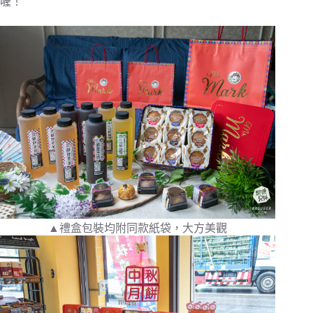
喔！
▲禮盒包裝均附同款紙袋，大方美觀