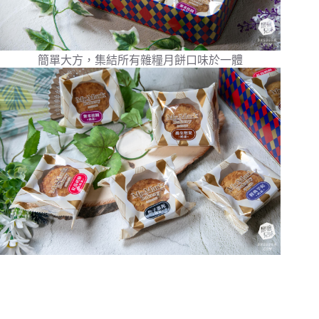
簡單大方，集結所有雜糧月餅口味於一體