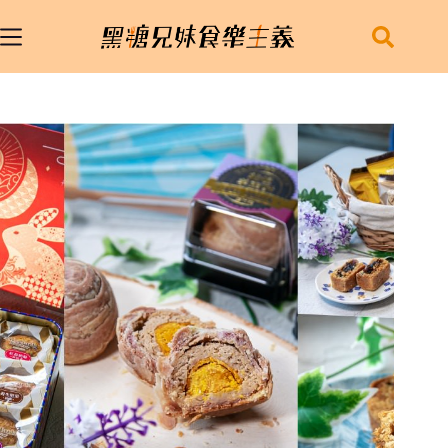
跳
至
主
要
內
容