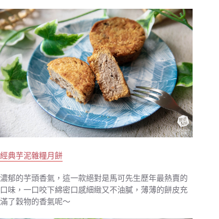
經典芋泥雜糧月餅
濃郁的芋頭香氣，這一款絕對是馬可先生歷年最熱賣的
口味，一口咬下綿密口感細緻又不油膩，薄薄的餅皮充
滿了穀物的香氣呢～