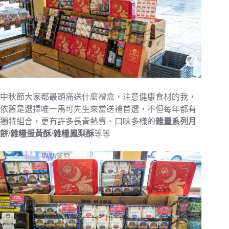
中秋節大家都最頭痛送什麼禮盒，注意健康食材的我，
依舊是選擇唯一馬可先生來當送禮首選，不但每年都有
獨特組合，更有許多長青熱賣、口味多樣的
雜量系列月
餅/雜糧蛋黃酥/雜糧鳳梨酥
等等