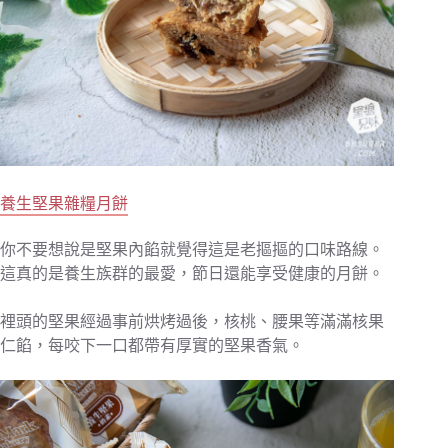
養生堅果雜糧月餅
你不要想說是堅果內餡就覺得這是老摳摳的口味路線。
這真的是養生族群的最愛，節日還能享受健康的月餅。
裡頭的堅果經過事前烘烤過後，核桃、腰果等滿滿核果
仁餡，每咬下一口都帶有厚實的堅果香氣。