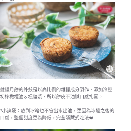
雜糧月餅的外殼是以高比例的雜糧成分製作，添加冷壓
初榨橄欖油＆楓糖漿，所以餅皮不油膩口感扎實。
?小訣竅：放到冰箱也不會出水出油，更因為冰過之後的
口感，整個甜度更為降低，完全隱藏式吃法❤️