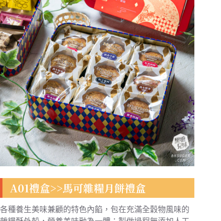
A01禮盒>>馬可雜糧月餅禮盒
各種養生美味兼顧的特色內餡，包在充滿全穀物風味的