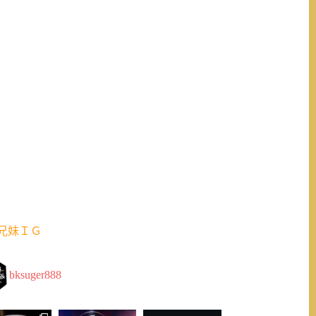
兄妹ＩＧ
bksuger888