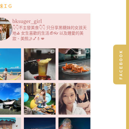
妹ＩＧ
bksuger_girl
👇👇不主發美食👇👇 只分享黑糖妹的女孩天
地⛳️ 女生喜歡的生活👒👓 以及鍾愛的美
妝、美照🤳💅💄💋
FACEBOOK