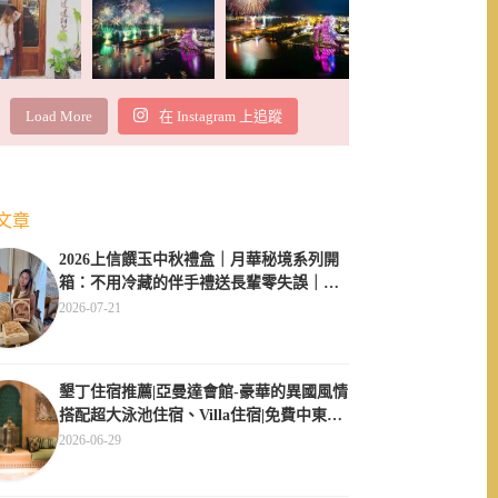
Load More
在 Instagram 上追蹤
文章
2026上信饌玉中秋禮盒｜月華秘境系列開
箱：不用冷藏的伴手禮送長輩零失誤｜素
食伴手禮推薦
2026-07-21
墾丁住宿推薦|亞曼達會館-豪華的異國風情
搭配超大泳池住宿、Villa住宿|免費中東服
飾體驗
2026-06-29