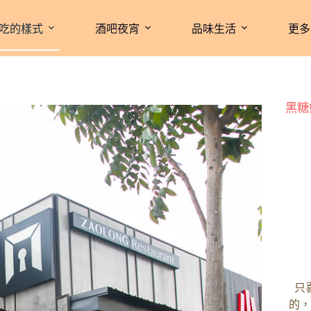
吃的樣式
酒吧夜宵
品味生活
更多
黑糖
只
的，