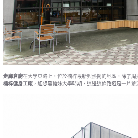
走廊倉廚
在大學東路上，位於楠梓最新興熱鬧的地區，除了周
楠梓健身工廠
，遙想黑糖妹大學時期，這邊這條路還是一片荒