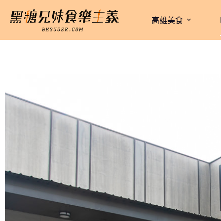
跳
至
高雄美食
主
要
內
容