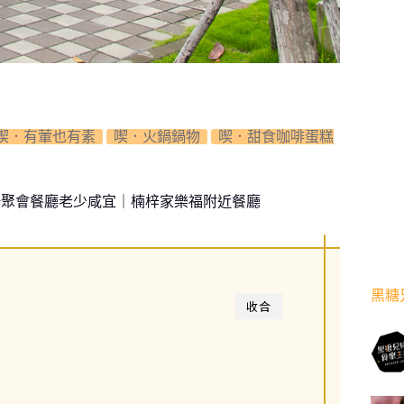
喫．有葷也有素
喫．火鍋鍋物
喫．甜食咖啡蛋糕
楠梓聚會餐廳老少咸宜｜楠梓家樂福附近餐廳
黑糖
收合