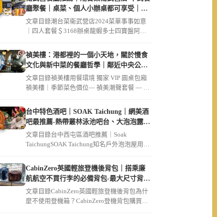
廳聚餐｜桌菜、個人小辦桌都可享受｜破
菜姐妹店
文章目錄潮台菜衛武營店2024菜單事事如意
｜四人套餐＄3168辦桌龍蝦多士四寶盤阿公
的脆筍豬肚雞湯鬧市起家雞（ […]
禎美樓：港都裡的一個小天地，關於慢食
文化與新中菜的餐廳哲學｜鄰近中央公
園、大同醫院
文章目錄禎美樓用餐環境 獨家 VIP 圓桌包廂
禎美樓｜季節菜色價位— 禎美潮聲套餐 — 迎
賓茶席招待現流生魚片 […]
台中特色酒吧｜SOAK Taichung｜網美酒
吧最推薦-熱帶叢林泳池吧台、大泡泡露天
草皮座位區
文章目錄台中西屯區酒吧推薦｜Soak
TaichungSOAK Taichung知名戶外泡泡屋用餐
環境SOAK […]
CabinZero英國輕旅登機後背包｜搭乘廉
航航空不買行李的必備背包-最大尺寸背包
36L軍用款、44L登機開箱｜可放筆電
文章目錄CabinZero英國輕旅登機後背包為什
麼不使用登機箱？CabinZero登機背包購買連
結【Cabin […]