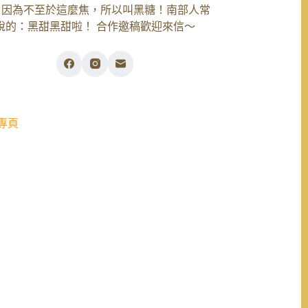
，因為不至於這麼焦，所以叫黑糖！南部人常
說的：黑甜黑甜啦！ 合作邀稿歡迎來信～
專頁