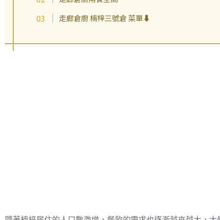
走廊倉廚 楠梓三號倉 菜單⬇️
隨著楠梓居住的人口數激增，餐飲的需求也逐漸越來越大，大