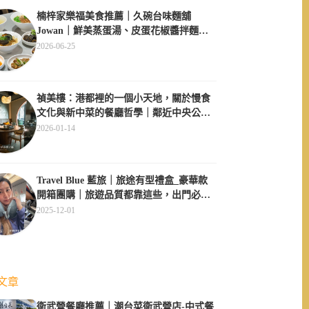
楠梓家樂福美食推薦｜久碗台味麵舖
Jowan｜鮮美蒸蛋湯、皮蛋花椒醬拌麵必
點、午間用餐不休息超方便
2026-06-25
禎美樓：港都裡的一個小天地，關於慢食
文化與新中菜的餐廳哲學｜鄰近中央公
園、大同醫院
2026-01-14
Travel Blue 藍旅｜旅途有型禮盒_豪華款
開箱團購｜旅遊品質都靠這些，出門必備
四件套
2025-12-01
文章
衛武營餐廳推薦｜潮台菜衛武營店-中式餐