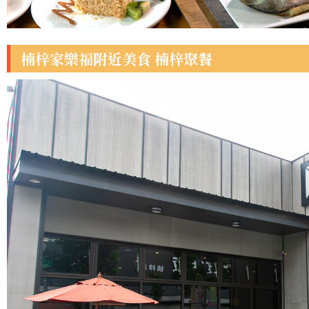
楠梓家樂福附近美食 楠梓聚餐