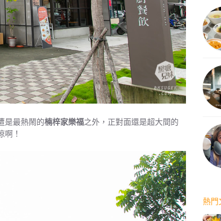
遭是最熱鬧的
楠梓家樂福
之外，正對面還是超大間的
涼啊！
熱門