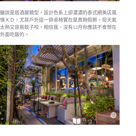
雖說是居酒屋類型，設計色系上卻濃濃的泰式網美店風
情ＸＤ，尤其戶外這一排桌椅實在是真夠假掰，但天氣
太熱又容易蚊子咬，相信我，沒有12月你應該不會想在
外面吃飯的。