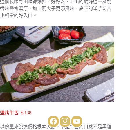
這個我跟野田咩都爆推，好好吃，上面的焗烤這一層奶
香味豐富濃厚，加上明太子更添風味，底下的洋芋切片
也相當的好入口。
鹽烤牛舌 ＄138
以份量來說這價格根本大勝，不過牛舌的口感不是黑糖