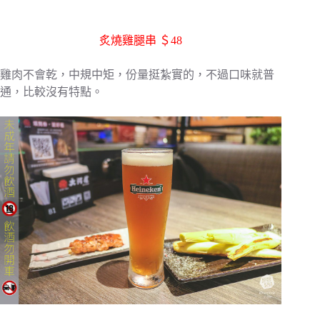
炙燒雞腿串 ＄48
雞肉不會乾，中規中矩，份量挺紮實的，不過口味就普
通，比較沒有特點。