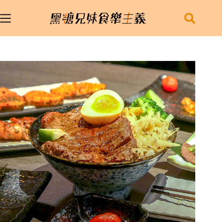
跳
至
主
要
內
容