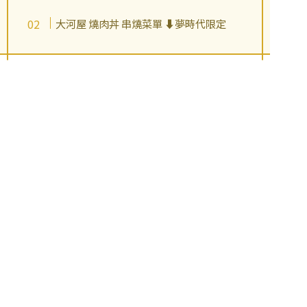
大河屋 燒肉丼 串燒菜單 ⬇️夢時代限定