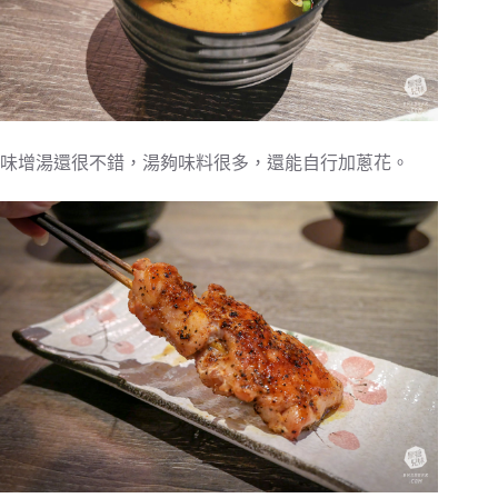
味增湯還很不錯，湯夠味料很多，還能自行加蔥花。