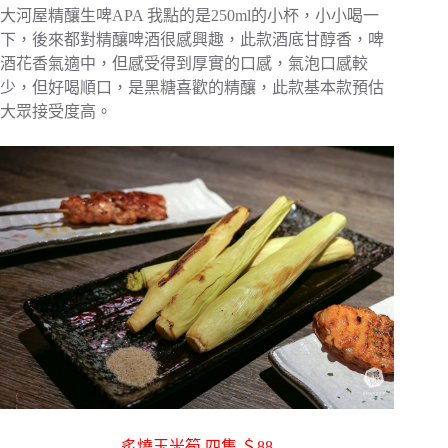
大河屋精釀生啤APA 我點的是250ml的小杯，小小喝一
下，後來都對精釀啤酒很感興趣，此款酒底甘醇香，啤
酒花香氣適中，但感受得到厚實的口感，氣泡口感較
少，但好喝順口，是黑糖喜歡的精釀，此款基本款預估
大眾接受度高。
炙燒玉米筍 四隻 ＄88