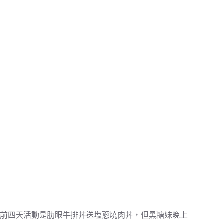
前四天活動是肋眼牛排丼送塩蔥燒肉丼，但黑糖妹晚上