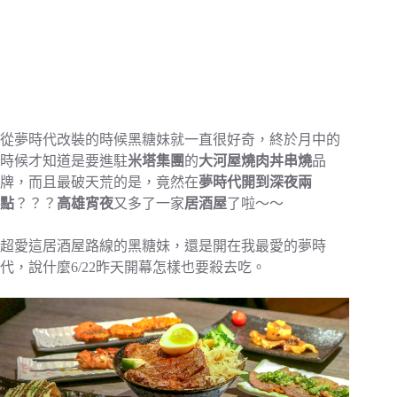
從夢時代改裝的時候黑糖妹就一直很好奇，終於月中的
時候才知道是要進駐
米塔集團
的
大河屋燒肉丼串燒
品
牌，而且最破天荒的是，竟然在
夢時代開到深夜兩
點
？？？
高雄宵夜
又多了一家
居酒屋
了啦～～
超愛這居酒屋路線的黑糖妹，還是開在我最愛的夢時
代，說什麼6/22昨天開幕怎樣也要殺去吃。