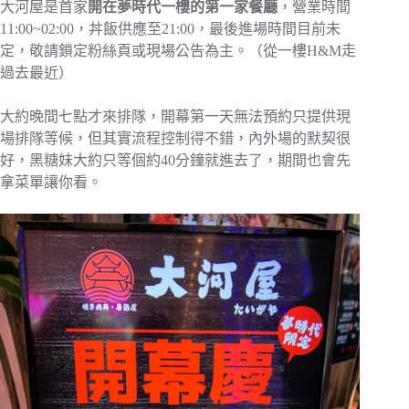
大河屋是首家
開在夢時代一樓的第一家餐廳
，營業時間
11:00~02:00，丼飯供應至21:00，最後進場時間目前未
定，敬請鎖定粉絲頁或現場公告為主。（從一樓H&M走
過去最近）
大約晚間七點才來排隊，開幕第一天無法預約只提供現
場排隊等候，但其實流程控制得不錯，內外場的默契很
好，黑糖妹大約只等個約40分鐘就進去了，期間也會先
拿菜單讓你看。