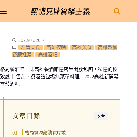
跳
至
主
要
內
2022/05/26
容
左營美食
高雄夜晚
高雄美食
高雄聚餐
餐廳推薦
高雄酒吧
格局餐酒館｜北高雄餐酒館隱密半開放包廂，私隱的極
致感｜ 雪茄、餐酒館包場無菜單料理｜2022高雄新開幕
雪茄酒吧
文章目錄
收合
格局餐酒館消費環境