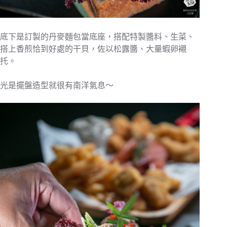
底下是訂製的丹麥麵包當底座，搭配特製醬料、生菜、
搭上香煎恰到好處的干貝，佐以松露醬、大量蝦卵襯
托。
光是擺盤造型就很有南洋氣息～