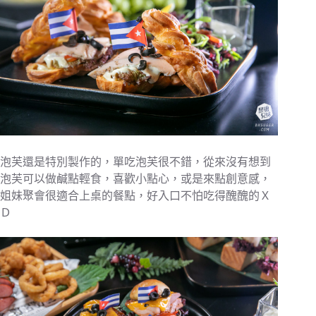
泡芙還是特別製作的，單吃泡芙很不錯，從來沒有想到
泡芙可以做鹹點輕食，喜歡小點心，或是來點創意感，
姐妹聚會很適合上桌的餐點，好入口不怕吃得醜醜的Ｘ
Ｄ