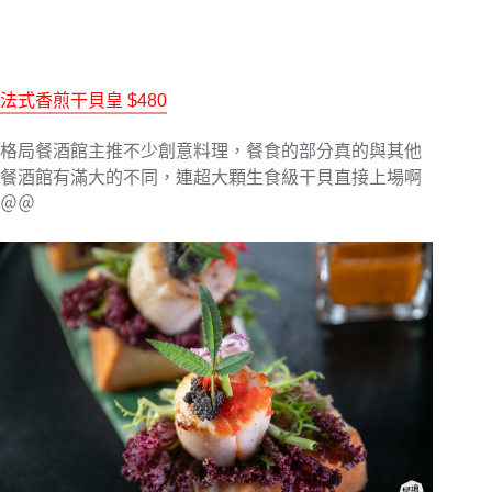
法式香煎干貝皇
$480
格局餐酒館主推不少創意料理，餐食的部分真的與其他
餐酒館有滿大的不同，連超大顆生食級干貝直接上場啊
＠＠