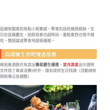
這邊氛圍真的有點小高奢感，聚會的話約幾個姐妹，生
日在這邊慶生，拍照背景也超時尚，重點東西也很不錯
吃，整個當成聚會地超級優越。
高雄慶生酒吧優惠推薦
格局餐酒館也有提出
壽星慶生優惠
，
當月壽星
出示證明
文件除了單桌消費9折外，還有提供生日特調（活動請依
照粉專公告調整）