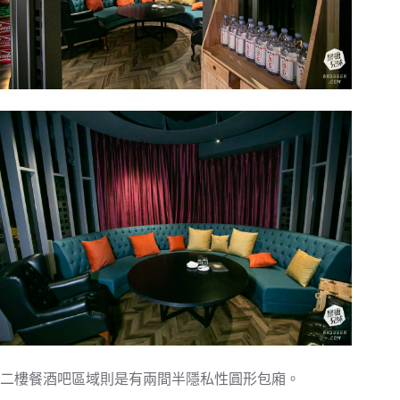
二樓餐酒吧區域則是有兩間半隱私性圓形包廂。