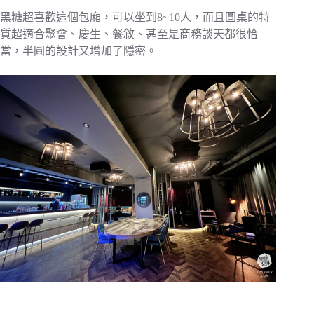
黑糖超喜歡這個包廂，可以坐到8~10人，而且圓桌的特
質超適合聚會、慶生、餐敘、甚至是商務談天都很恰
當，半圓的設計又增加了隱密。