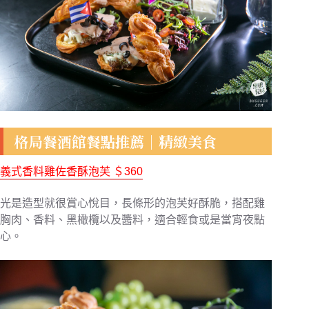
格局餐酒館餐點推薦｜精緻美食
義式香料雞佐香酥泡芙
＄360
光是造型就很賞心悅目，長條形的泡芙好酥脆，搭配雞
胸肉、香料、黑橄欖以及醬料，適合輕食或是當宵夜點
心。