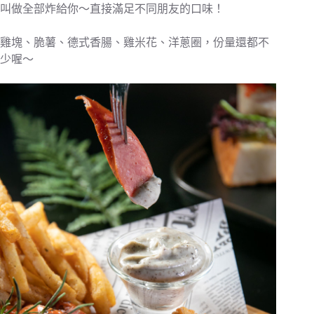
叫做全部炸給你～直接滿足不同朋友的口味！
雞塊、脆薯、德式香腸、雞米花、洋蔥圈，份量還都不
少喔～