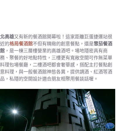
北高雄
又有新的餐酒館開幕啦！這家距離巨蛋捷運站很
近的
格局餐酒館
不但有精緻的創意餐點，還是
雪茄餐酒
館
，是一棟三層樓營業的高雄酒吧。場地隱密具有商
務、聚餐的好地點特性，三樓更有寬敞空間可作無菜單
料理包場餐廳，二樓酒吧都會奢華感，搭配主打餐點創
意料理，與一般餐酒館神態各異，提供調酒、紅酒等酒
品，私隱的空間設計適合朋友相聚用餐談話喔。