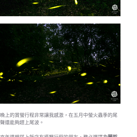
晚上的賞螢行程非常讓我感激，在五月中螢火蟲季的尾
聲還能夠趕上尾波。