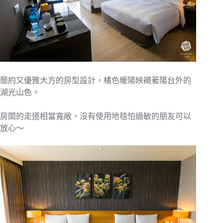
簡約又優雅大方的房型設計，橘色暖陽映襯著陽台外的
湖光山色。
房間的走道相當寬敞，沒有使用地毯怕過敏的朋友可以
放心～