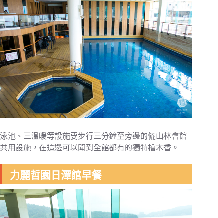
泳池、三溫暖等設施要步行三分鐘至旁邊的儷山林會館
共用設施，在這邊可以聞到全館都有的獨特檜木香。
力麗哲園日潭館早餐