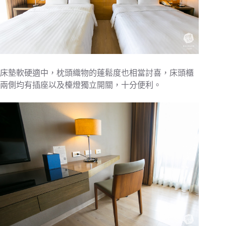
床墊軟硬適中，枕頭織物的蓬鬆度也相當討喜，床頭櫃
兩側均有插座以及檯燈獨立開關，十分便利。