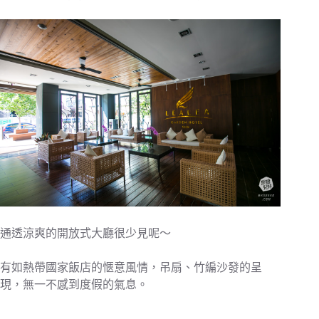
通透涼爽的開放式大廳很少見呢～
有如熱帶國家飯店的愜意風情，吊扇、竹編沙發的呈
現，無一不感到度假的氣息。