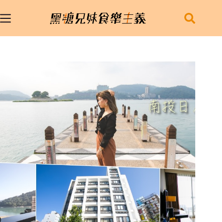
跳
至
主
要
內
容