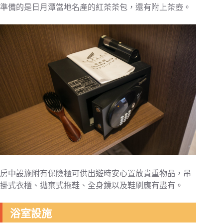
準備的是日月潭當地名產的紅茶茶包，還有附上茶壺。
房中設施附有保險櫃可供出遊時安心置放貴重物品，吊
掛式衣櫃、拋棄式拖鞋、全身鏡以及鞋刷應有盡有。
浴室設施