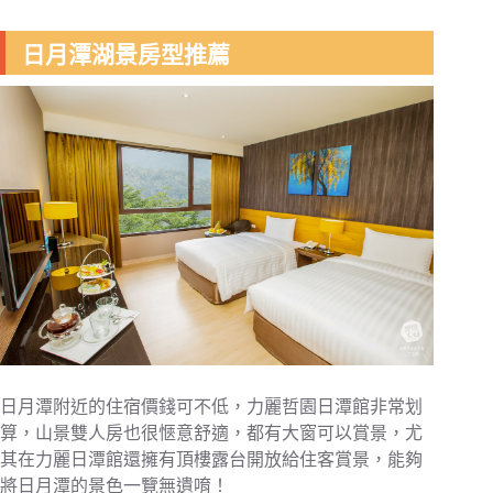
日月潭湖景房型推薦
日月潭附近的住宿價錢可不低，力麗哲園日潭館非常划
算，山景雙人房也很愜意舒適，都有大窗可以賞景，尤
其在力麗日潭館還擁有頂樓露台開放給住客賞景，能夠
將日月潭的景色一覽無遺唷！