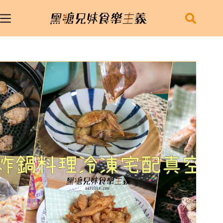
跳
至
主
要
內
容