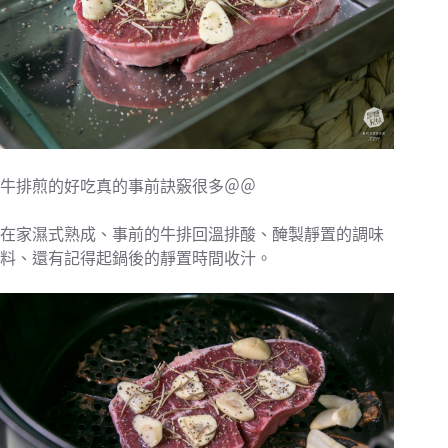
牛排煎的好吃真的事前訣竅很多＠＠
在家濕式熟成、事前的牛排回溫排酸、醃製靜置的調味
料、還有記得起鍋後的靜置時間收汁。