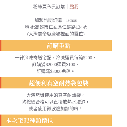
粉絲頁私訊訂購｜
點我
加賴詢問訂購｜ladiou
地址:高雄市仁武區仁雄路134號
(大灣關帝廟廣場裡面的攤位)
訂購重點
一律冷凍寄送宅配，冷凍運費每箱$200，
訂購滿$2000運費$100，
訂購滿$3000免運。
超便利真空耐熱袋包裝
大灣烤雞使用的真空耐熱袋，
均檢驗合格可以直接放熱水浸泡，
或者使用微波爐加熱的唷！
本次宅配種類價位