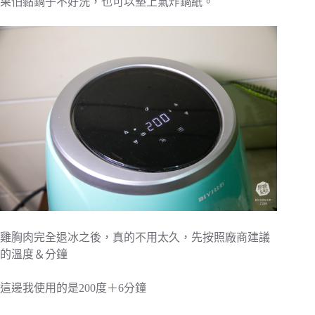
果怕黏鍋子不好洗，也可以墊上氣炸鍋紙。
雞胸肉完全退冰之後，真的不用太久，先按照廠商建議
的溫度＆分鐘
這邊我使用的是200度＋6分鐘