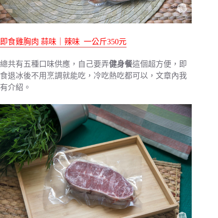
即食雞胸肉 蒜味｜辣味 一公斤350元
總共有五種口味供應，自己要弄
健身餐
這個超方便，即
食退冰後不用烹調就能吃，冷吃熱吃都可以，文章內我
有介紹。