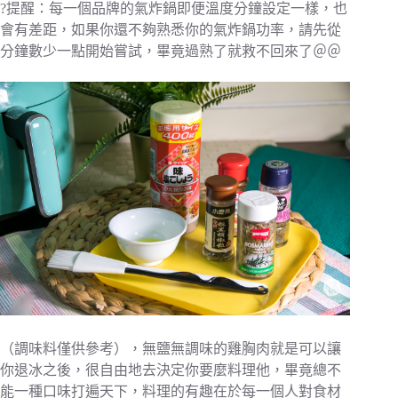
?提醒：每一個品牌的氣炸鍋即便溫度分鐘設定一樣，也
會有差距，如果你還不夠熟悉你的氣炸鍋功率，請先從
分鐘數少一點開始嘗試，畢竟過熟了就救不回來了＠＠
（調味料僅供參考），無鹽無調味的雞胸肉就是可以讓
你退冰之後，很自由地去決定你要麼料理他，畢竟總不
能一種口味打遍天下，料理的有趣在於每一個人對食材