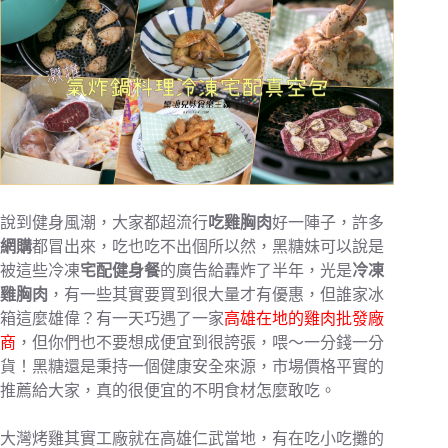
說到健身風潮，大家都超流行
吃雞胸肉
好一陣子，許多
網購
都冒出來，吃也吃不出個所以然，黑糖妹可以說是
被這些冷凍
宅配健身餐
的廣告給轟炸了半年，光是
冷凍
雞胸肉
，有一些其實要買到很大量才有優惠，但誰家冰
箱這麼雄偉？有一天巧遇了一家
高雄在地的雞肉批發廠
商
，但你們也不要想成便宜到很誇張，喂～一分錢一分
貨！黑糖還是秉持一個健康安全來源，市場價格平實的
推薦給大家，真的很便宜的不明食材怎麼敢吃。
大灣烤雞其實工廠就在高雄仁武當地，有在吃小吃攤的