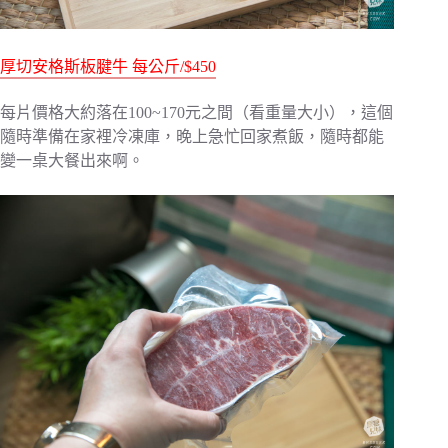
厚切安格斯板腱牛 每公斤/$450
每片價格大約落在100~170元之間（看重量大小），這個
隨時準備在家裡冷凍庫，晚上急忙回家煮飯，隨時都能
變一桌大餐出來啊。