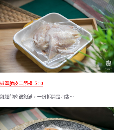
椒鹽脆皮二節翅 ＄50
雞翅的肉很飽滿，一份拆開是四隻～