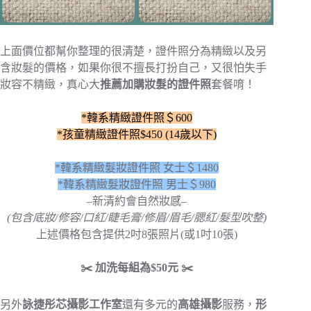
上面價位都幫你整理的很清楚，證件照分為精緻以及另
含妝髮的價格，如果你很不擅長打扮自己，又很怕失手
妝容不精緻，真心大
推薦加購妝髮的證件照
套餐唷！
*韓系精緻證件照＄600
*孩童精緻證件照$450 (14歲以下)
*韓系精緻髮妝證件照 女士＄1480
*韓系精緻髮妝證件照 男士＄980
–新清約會自然妝感–
(包含底妝/修容/口紅/睫毛膏/修眉/眉毛/腮紅/髮型吹整)
上述價格包含提供2吋8張照片(或1吋10張)
✂️ 加洗每組為$50元 ✂️
另外
詠捷彤芯攝影工作室
還有多元的
高雄攝影
服務，
形