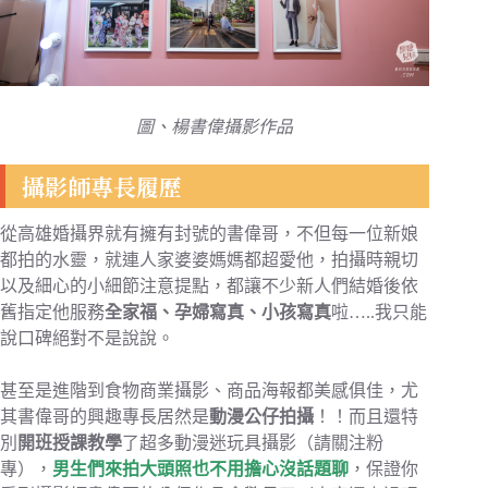
圖、楊書偉攝影作品
攝影師專長履歷
從高雄婚攝界就有擁有封號的書偉哥，不但每一位新娘
都拍的水靈，就連人家婆婆媽媽都超愛他，拍攝時親切
以及細心的小細節注意提點，都讓不少新人們結婚後依
舊指定他服務
全家福、孕婦寫真、小孩寫真
啦…..我只能
說口碑絕對不是說說。
甚至是進階到食物商業攝影、商品海報都美感俱佳，尤
其書偉哥的興趣專長居然是
動漫公仔拍攝
！！而且還特
別
開班授課教學
了超多動漫迷玩具攝影（請關注粉
專），
男生們來拍大頭照也不用擔心沒話題聊
，保證你