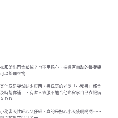
衣服帶出門會皺掉？也不用擔心，這邊
有自助的掛燙機
可以整理衣物。
其他像是突然缺少東西，書偉哥的老婆「小秘書」都會
及時幫你補上，有客人衣服不適合他也會拿自己衣服借
ＸＤＤ
小秘書天性細心又仔細，真的是熱心小天使啊啊啊～～
總之放鬆來就對了❤️！