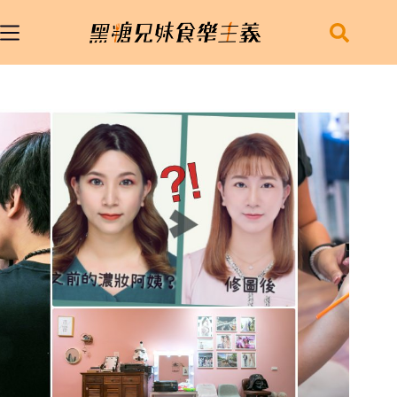
跳
至
主
要
內
容