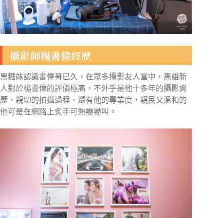
攝影師楊書偉經歷
黑糖妹認識書偉哥已久，在眾多攝影友人當中，高雄新
人對於楊書偉的評價極高，不外乎是他十多年的攝影資
歷，親切的拍攝過程、還有他的專業度，親民又溫和的
他可是在網路上炙手可熱嚇嚇叫。