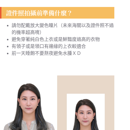
證件照拍攝前準備什麼？
請勿配戴放大變色瞳片（未來海關以及證件照不過
的機率超高唷）
避免穿著純白色上衣或是鮮豔度過高的衣物
有領子或是領口有邊緣的上衣較適合
前一天睡飽不要熬夜避免水腫ＸＤ