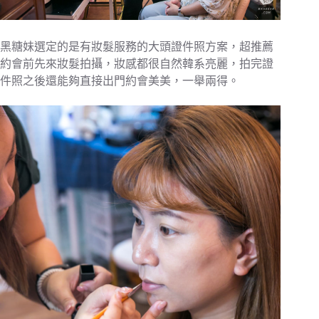
黑糖妹選定的是有妝髮服務的大頭證件照方案，超推薦
約會前先來妝髮拍攝，妝感都很自然韓系亮麗，拍完證
件照之後還能夠直接出門約會美美，一舉兩得。