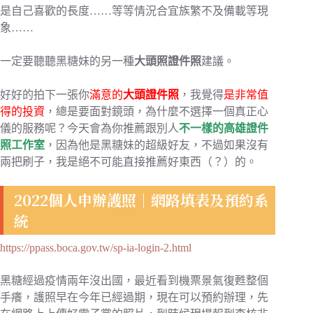
是自己喜歡的長度……等等情況合宜族繁不及備載等現
象……
一定要聽聽黑糖妹的另一種
大頭照證件照
建議。
好好的拍下一張你
滿意的
大頭證件照
，我覺得
是非常值
得的投資
，總是要面對鏡頭，為什麼不選擇一個真正心
儀的服務呢？今天會為你推薦跟別人
不一樣的高雄證件
照工作室
，因為他是黑糖妹的超級好友，不過如果沒有
兩把刷子，我是絕不可能直接推薦好東西（？）的。
2022個人申辦護照｜網路填表及預約系
統
https://ppass.boca.gov.tw/sp-ia-login-2.html
黑糖經過疫情兩年沒出國，最近看到機票景氣復甦整個
手癢，護照早在今年已經過期，現在可以預約辦理，先