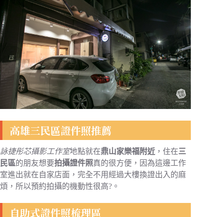
高雄三民區證件照推薦
詠捷彤芯攝影工作室
地點就在
鼎山家樂福附近
，住在
三
民區
的朋友想要
拍攝證件照
真的很方便，因為這邊工作
室進出就在自家店面，完全不用經過大樓換證出入的麻
煩，所以預約拍攝的機動性很高?。
自助式證件照梳理區