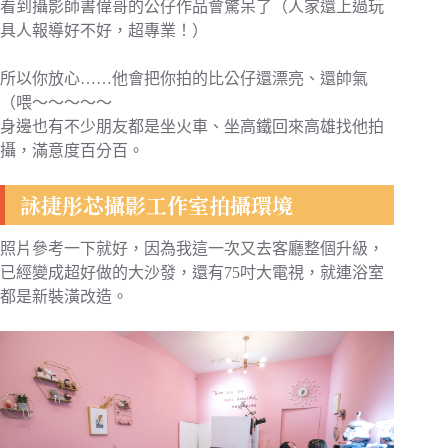
看到攝影師書偉哥的公仔作品會驚呆了（人家還上過玩
具人報導好不好，超專業！）
所以你放心……他會把你拍的比公仔還漂亮、還帥氣
（喂～～～～～
身邊也有不少朋友都是坐火車、坐高鐵回來高雄找他拍
攝，滿意度百分百。
詠捷彤芯攝影工作室拍攝環境
照片參考一下就好，因為我這一次又去客廳整個升級，
已經變成超好做的大沙發，還有75吋大電視，就連浴室
都是新裝潢改造。