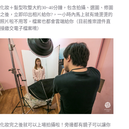
化妝＋髮型吹整大約30~40分鐘，包含拍攝、選圖、修圖
之後，立即印出相片給你?，一小時內馬上就有燒燙燙的
照片啦不用等，檔案也都會雲端給你（目前推崇證件直
接繳交電子檔案唷）
化妝完之後就可以上場拍攝啦！旁邊都有鏡子可以讓你