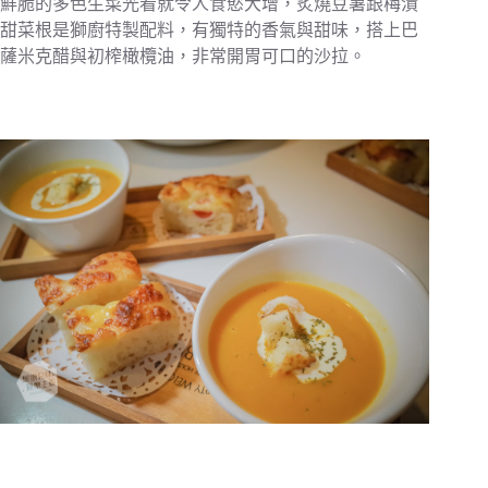
鮮脆的多色生菜光看就令人食慾大增，炙燒豆薯跟梅漬
甜菜根是獅廚特製配料，有獨特的香氣與甜味，搭上巴
薩米克醋與初榨橄欖油，非常開胃可口的沙拉。