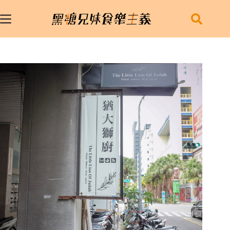
跳
至
主
要
內
容