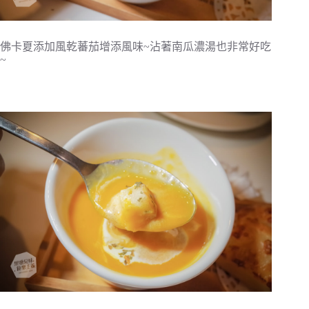
佛卡夏添加風乾蕃茄增添風味~沾著南瓜濃湯也非常好吃
~