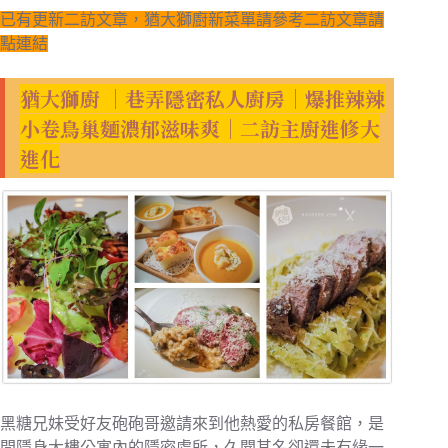
已有更新二訪文章，猶大獅廚新菜單請參考二訪文章請
點連結
猶大獅廚 ｜巷弄隱密私人廚房｜爆推辣辣
小卷鳥巢麵濃郁滋味爽｜二訪主廚進修大
進化
黑糖兄妹受好友砲砲哥邀請來到他熱愛的私房餐館，是
間隱身大樓公寓內的隱密處所，久聞其名卻還未有緣一