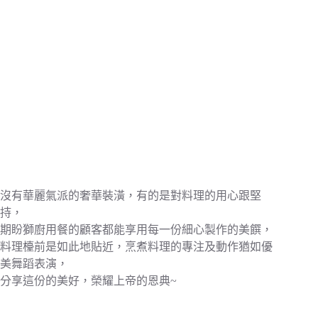
沒有華麗氣派的奢華裝潢，有的是對料理的用心跟堅
持，
期盼獅廚用餐的顧客都能享用每一份細心製作的美饌，
料理檯前是如此地貼近，烹煮料理的專注及動作猶如優
美舞蹈表演，
分享這份的美好，榮耀上帝的恩典~