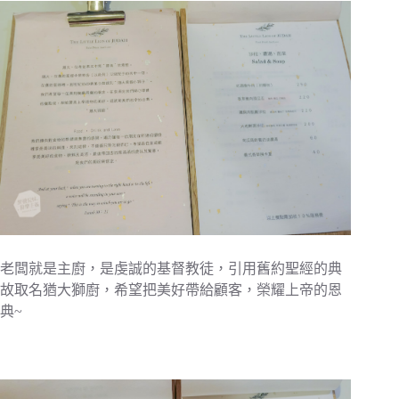
老闆就是主廚，是虔誠的基督教徒，引用舊約聖經的典
故取名猶大獅廚，希望把美好帶給顧客，榮耀上帝的恩
典~