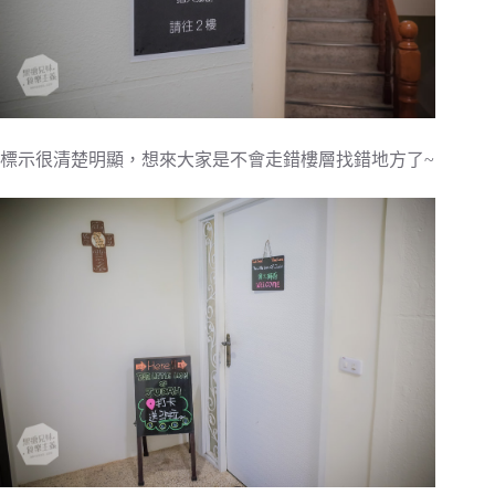
標示很清楚明顯，想來大家是不會走錯樓層找錯地方了~