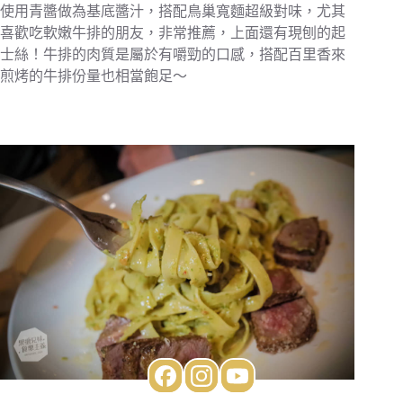
使用青醬做為基底醬汁，搭配鳥巢寬麵超級對味，尤其
喜歡吃軟嫩牛排的朋友，非常推薦，上面還有現刨的起
士絲！牛排的肉質是屬於有嚼勁的口感，搭配百里香來
煎烤的牛排份量也相當飽足～