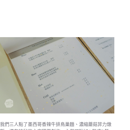
我們三人點了墨西哥香辣牛排鳥巢麵、濃縮蘑菇菲力燉