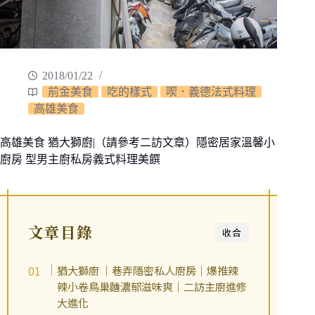
2018/01/22
前金美食
吃的樣式
喫．義德法式料理
高雄美食
高雄美食 猶大獅廚|（請參考二訪文章）隱密居家溫馨小
廚房 型男主廚私房義式料理美饌
文章目錄
收合
猶大獅廚 ｜巷弄隱密私人廚房｜爆推辣
辣小卷鳥巢麵濃郁滋味爽｜二訪主廚進修
大進化