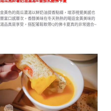
南瓜馬鈴薯奶油濃湯&番茄乳酪佛卡夏
金黃色的南瓜濃湯以鮮奶油提香點綴，增添視覺美感也
豐富口感層次，香醇美味在冬天熱熱的喝這金黃美味的
湯品真是享受，搭配著鬆軟帶Q的佛卡夏真的非常適合~