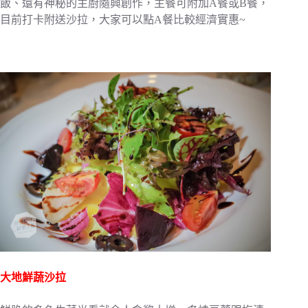
飯、還有神秘的主廚隨興創作，主餐可附加A餐或B餐，
目前打卡附送沙拉，大家可以點A餐比較經濟實惠~
大地鮮蔬沙拉