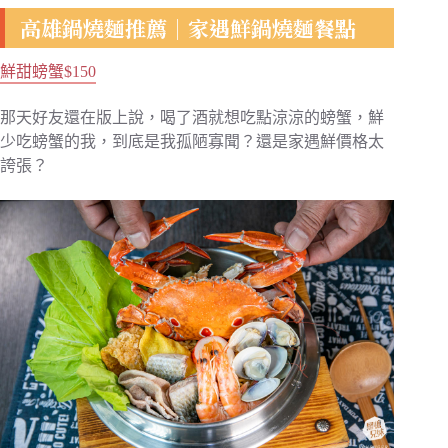
高雄鍋燒麵推薦｜家遇鮮鍋燒麵餐點
鮮甜螃蟹$150
那天好友還在版上說，喝了酒就想吃點涼涼的螃蟹，鮮
少吃螃蟹的我，到底是我孤陋寡聞？還是家遇鮮價格太
誇張？