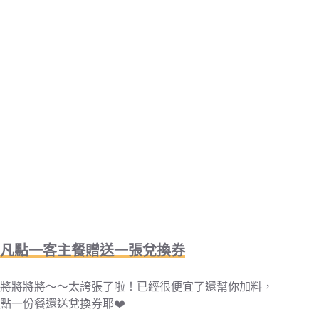
凡點一客主餐贈送一張兌換券
將將將將～～太誇張了啦！已經很便宜了還幫你加料，
點一份餐還送兌換券耶❤️