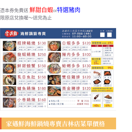
鮮甜白蝦
特選豬肉
憑本券免費送
or
限原店兌換喔～送完為止
家遇鮮海鮮鍋燒專賣吉林店菜單價格