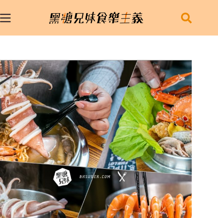
跳
至
主
要
內
容