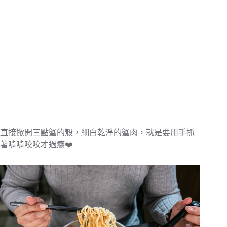
直接掀開三點蟹的殼，細白乾淨的蟹肉，就是要用手抓
著啃啃咬咬才過癮❤️