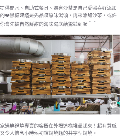
提供開水、自助式餐具、還有沙茶是自己愛照喜好添加
的❤️黑糖建議是先品嚐原味湯頭，再來添加沙茶，或許
你會先被自然鮮甜的海味湯底給驚豔到喔＾＾
家遇鮮鍋燒專賣的容器在外場這樣堆疊起來！超有質感
又令人懷念小時候初嚐鍋燒麵的井字型鍋燒。