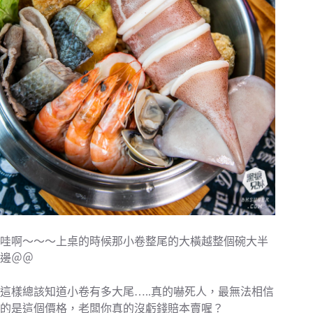
哇啊～～～上桌的時候那小卷整尾的大橫越整個碗大半
邊＠＠
這樣總該知道小卷有多大尾…..真的嚇死人，最無法相信
的是這個價格，老闆你真的沒虧錢賠本賣喔？