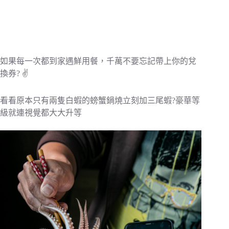
如果每一次都到家遇鮮用餐，千萬不要忘記帶上你的兌
換券? ✌️
看看原本只有兩隻白蝦的螃蟹鍋燒立刻加三尾蝦?豪華等
級就連視覺都大大升等