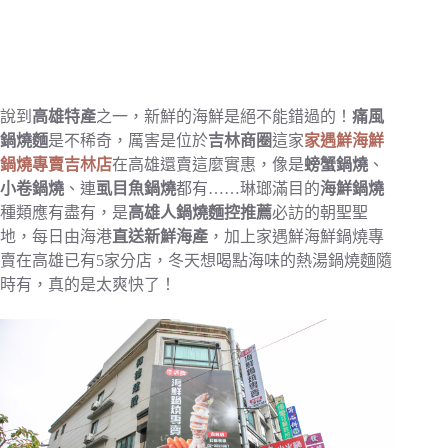
說到
高雄特產
之一，新鮮的海鮮是絕不能錯過的！
痛風
鍋燒麵
是不稀奇，厲害是位於
吉林商圈
這家
家遇鮮海鮮
鍋燒專賣吉林店
在高雄還賣這麼實惠，像是
螃蟹鍋燒
、
小卷鍋燒
、連
虱目魚鍋燒
都有……琳瑯滿目的
海鮮鍋燒
種類應有盡有，是
高雄人鍋燒麵控推薦
必訪的朝聖聖
地，每日由海港
直送新鮮海產
，加上家遇鮮海鮮鍋燒專
賣在高雄已有5家分店，冬天想喝點海味的熱湯鍋燒麵隨
時有，真的是太爽快了！