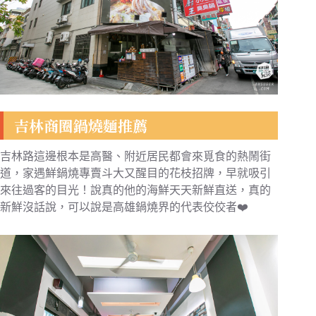
吉林商圈鍋燒麵推薦
吉林路這邊根本是高醫、附近居民都會來覓食的熱鬧街
道，家遇鮮鍋燒專賣斗大又醒目的花枝招牌，早就吸引
來往過客的目光！說真的他的海鮮天天新鮮直送，真的
新鮮沒話說，可以說是高雄鍋燒界的代表佼佼者❤️