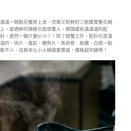
滿滿一鍋蝦兵蟹將上桌，完美又新鮮的三點蟹整隻在鍋
上，家遇鮮的價格也是很驚人，裡頭還有滿滿滿的配
料，居然一鍋只要$150？！除了螃蟹之外，配料也是滿
滿的，肉片、蛋餃、鯛魚片，魚卵卷、蛤蠣、白蝦一點
都不少，這根本比小火鍋還要豐盛，價格超完勝啊！