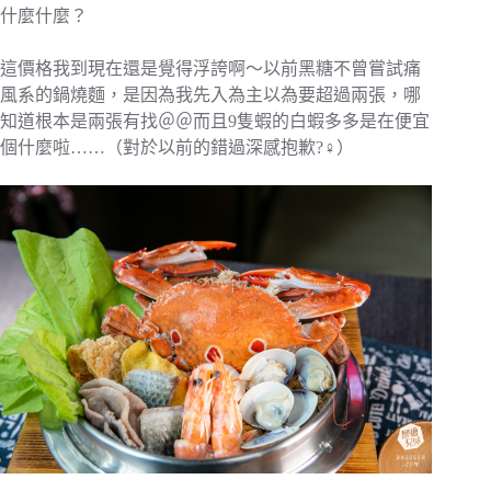
什麼什麼？
這價格我到現在還是覺得浮誇啊～以前黑糖不曾嘗試痛
風系的鍋燒麵，是因為我先入為主以為要超過兩張，哪
知道根本是兩張有找＠＠而且9隻蝦的白蝦多多是在便宜
個什麼啦……（對於以前的錯過深感抱歉?‍♀️）