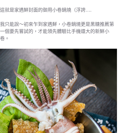
這就是家遇鮮封面的御用小卷鍋燒（浮誇….
我只能說～初來乍到家遇鮮，小卷鍋燒更是黑糖推薦第
一個要先嘗試的，才能領先體驗比手機還大的新鮮小
卷。