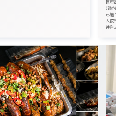
巨蛋
超鮮
己適
人歡
神戶