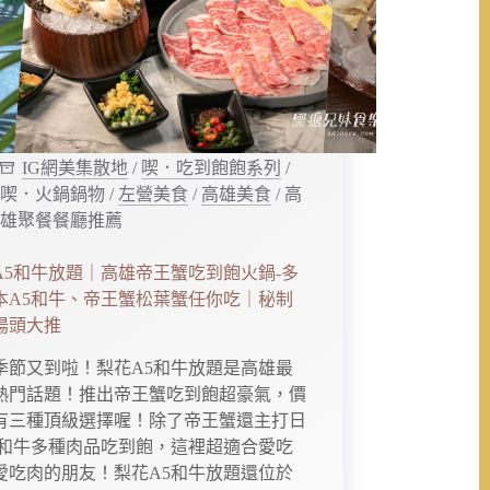
IG網美集散地
/
喫．吃到飽飽系列
/
喫．火鍋鍋物
/
左營美食
/
高雄美食
/
高
雄聚餐餐廳推薦
A5和牛放題｜高雄帝王蟹吃到飽火鍋-多
本A5和牛、帝王蟹松葉蟹任你吃｜秘制
湯頭大推
季節又到啦！梨花A5和牛放題是高雄最
熱門話題！推出帝王蟹吃到飽超豪氣，價
有三種頂級選擇喔！除了帝王蟹還主打日
5和牛多種肉品吃到飽，這裡超適合愛吃
愛吃肉的朋友！梨花A5和牛放題還位於