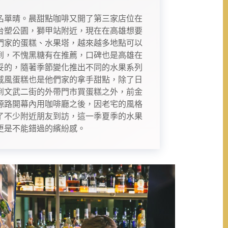
名單晴。晨甜點咖啡又開了第三家店位在
台塑公園，獅甲站附近，現在在高雄想要
們家的蛋糕、水果塔，越來越多地點可以
到，不愧黑糖有在推薦，口碑也是高雄在
妥的，隨著季節變化推出不同的水果系列
戚風蛋糕也是他們家的拿手甜點，除了日
到文武二街的外帶門市買蛋糕之外，前金
源路開幕內用咖啡廳之後，因老宅的風格
了不少附近朋友到訪，這一季夏季的水果
更是不能錯過的繽紛感。