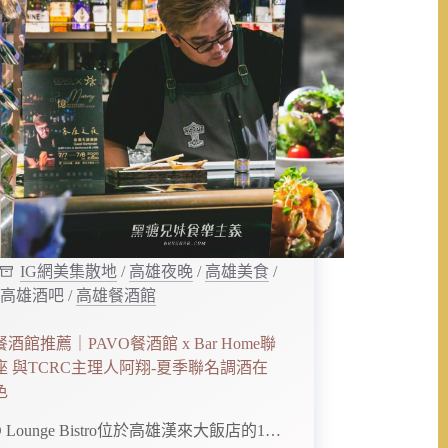
IG網美集散地
/
高雄夜晚
/
高雄美食
/
高雄酒吧
/
高雄餐酒館
酒館推薦｜PAVO餐酒館 x Bar Home聯
座 與TCRC主理人阿翔-夏季聯名調酒在
色
O Lounge Bistro位於高雄漢來大飯店的1…