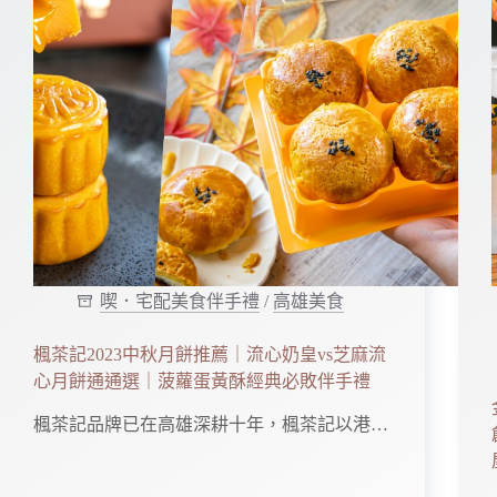
喫．宅配美食伴手禮
/
高雄美食
楓茶記2023中秋月餅推薦｜流心奶皇vs芝麻流
心月餅通通選｜菠蘿蛋黃酥經典必敗伴手禮
楓茶記品牌已在高雄深耕十年，楓茶記以港…