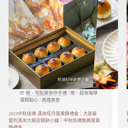
喫．宅配美食伴手禮
/
喫．甜食咖啡
蛋糕點心
/
高雄美食
2023中秋送禮-漢來旺月蛋黃酥禮盒｜大家最
愛的漢來大飯店糕餅小舖｜中秋送禮推薦蛋黃
酥禮盒