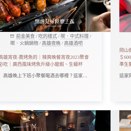
前金美食
/
吃的樣式
/
喫．中式料理
/
喫．火鍋鍋物
/
高雄夜晚
/
高雄酒吧
岡山
高雄宵夜-賣烤魚的｜辣爽晚餐宵夜2023聚會
＄6
必吃｜廣西風味烤魚升級小龍蝦、生蠔杯
準生
高雄晚上下班小聚餐喝酒去哪裡？這家…
這家