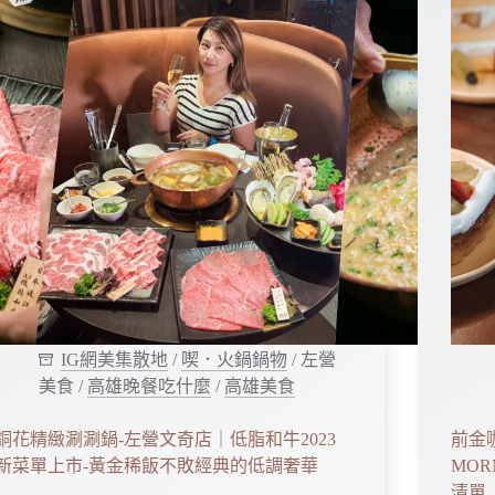
IG網美集散地
/
喫．火鍋鍋物
/
左營
美食
/
高雄晚餐吃什麼
/
高雄美食
銅花精緻涮涮鍋-左營文奇店｜低脂和牛2023
前金
新菜單上市-黃金稀飯不敗經典的低調奢華
MOR
清單