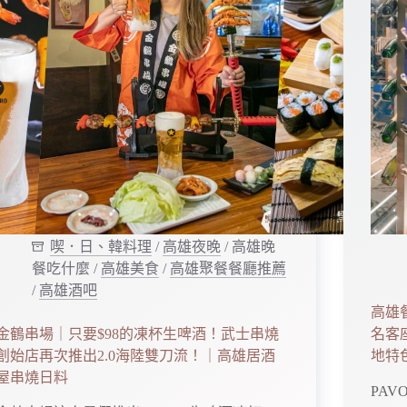
喫．日、韓料理
/
高雄夜晚
/
高雄晚
餐吃什麼
/
高雄美食
/
高雄聚餐餐廳推薦
/
高雄酒吧
高雄餐
金鶴串場｜只要$98的凍杯生啤酒！武士串燒
名客
創始店再次推出2.0海陸雙刀流！｜高雄居酒
地特
屋串燒日料
PAV