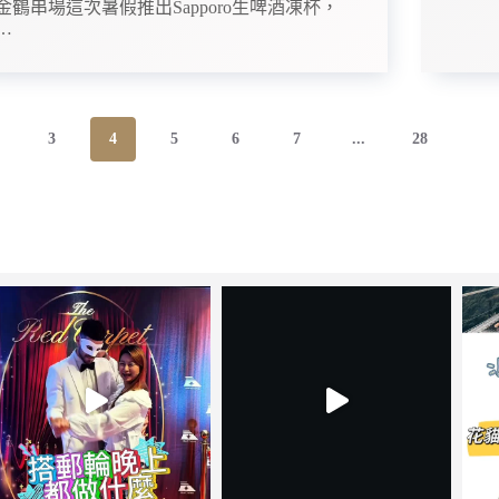
金鶴串場這次暑假推出Sapporo生啤酒凍杯，
…
3
4
5
6
7
...
28