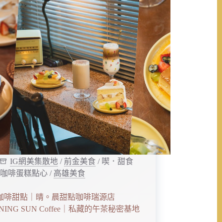
IG網美集散地
/
前金美食
/
喫．甜食
咖啡蛋糕點心
/
高雄美食
咖啡甜點｜晴。晨甜點咖啡瑞源店
NING SUN Coffee｜私藏的午茶秘密基地