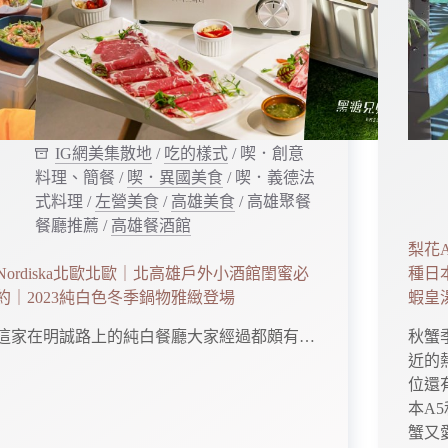
IG網美集散地
/
吃的樣式
/
喫．創意
料理、簡餐
/
喫．異國美食
/
喫．義德法
式料理
/
左營美食
/
高雄美食
/
高雄聚餐
餐廳推薦
/
高雄餐酒館
梨花
Nordiska北歐北歐｜北高雄戶外小酒館閨蜜必
種日
約｜2023純白色冬季鍋物雅緻登場
蝦皇
這家在明誠路上的純白餐廳大家經過都頗有…
秋蟹
近的
位還
本A
蟹又