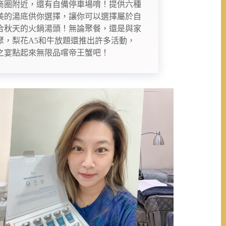
商圈附近，還有自備停車場唷！提供六種
美的湯底供你選擇，讓你可以選擇屬於自
合秋天的火鍋湯頭！無論聚餐，還是與家
聚，梨花A5和牛放題還推出許多活動，
之宴點起來無限品嚐帝王蟹吧！