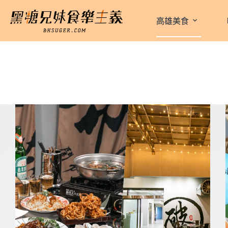
跳
至
高雄美食
主
要
內
容