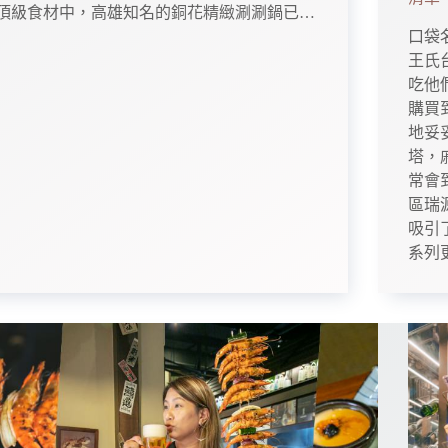
頂級食材中，高雄知名的銅花精緻涮涮鍋已…
口袋
王氏
吃他
購買
地妥
塔，
常會
區瑞
吸引
系列