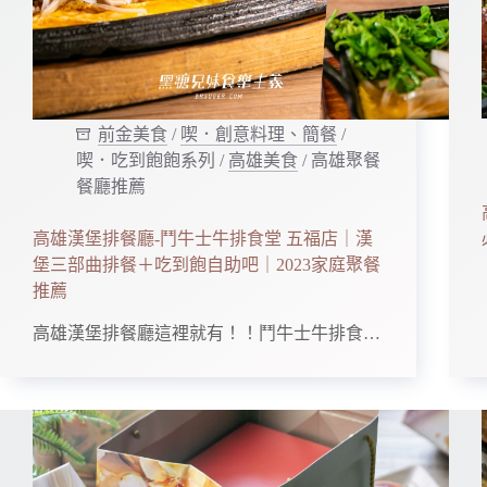
前金美食
/
喫．創意料理、簡餐
/
喫．吃到飽飽系列
/
高雄美食
/
高雄聚餐
餐廳推薦
高雄漢堡排餐廳-鬥牛士牛排食堂 五福店｜漢
堡三部曲排餐＋吃到飽自助吧｜2023家庭聚餐
推薦
高雄漢堡排餐廳這裡就有！！鬥牛士牛排食…