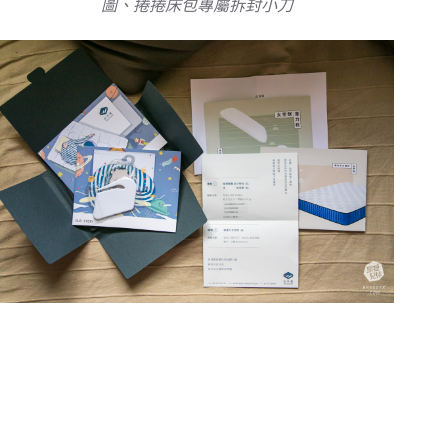
圖、捲捲床包專屬拆封小刀