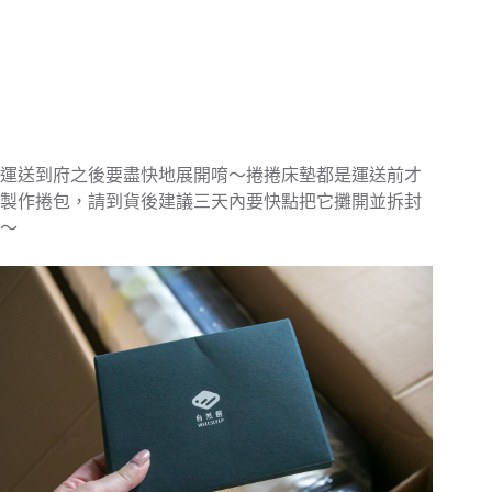
運送到府之後要盡快地展開唷～捲捲床墊都是運送前才
製作捲包，請到貨後建議三天內要快點把它攤開並拆封
～