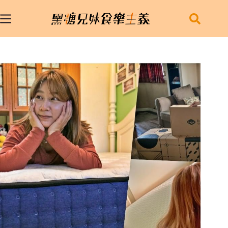
跳
至
主
要
內
容