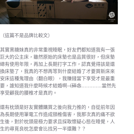
（這篇不是品牌比較文）
其實黑糖妹真的非常重視睡眠，好友們都知道我有一張
巨大的公主床，雖然原始的床墊也是品質很好，但床墊
總有使用年限，再加上長期打字工作，認真覺得該是還
換床墊了，我真的不想再等到什麼結婚了才要買新床來
安床這種鬼理由（翻白眼），我賺錢當下享受才是最重
要，誰知道我什麼時候才結婚啊
（碎念
………….當然先
享受顧我的腰椎才是真的。
還有枕頭是好友實體購買之後向我力推的，自從前年因
為長期使用筆電工作造成頸椎傷害，我那次真的痛不欲
生後，對於枕頭是極力要求且採取懷疑心態在睡覺，人
生的尋覓良枕怎麼會比找另一半還難？？