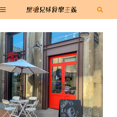
跳
至
主
要
內
容