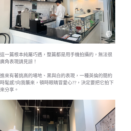
這一篇根本純屬巧遇，整篇都是用手機拍攝的，無法很
廣角表現請見諒！
進來有著挑高的場地、黑與白的表現，一種英倫的簡約
時髦感?向我襲來，頓時眼睛冒愛心??，決定要把它拍下
來分享。