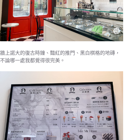
牆上諾大的復古時鐘、豔紅的推門、黑白棋格的地磚，
不論哪一處我都覺得很完美。