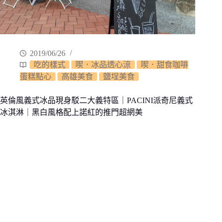
2019/06/26
吃的樣式
喫．冰品透心涼
喫．甜食咖啡
蛋糕點心
高雄美食
鹽埕美食
英倫風義式冰品現身駁二大義特區｜PACINI派奇尼義式
冰淇淋｜黑白風格配上諾紅的推門超網美