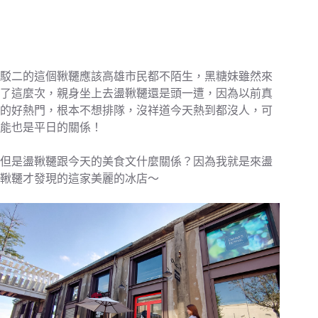
駁二的這個鞦韆應該高雄市民都不陌生，黑糖妹雖然來
了這麼次，親身坐上去盪鞦韆還是頭一遭，因為以前真
的好熱門，根本不想排隊，沒祥道今天熱到都沒人，可
能也是平日的關係！
但是盪鞦韆跟今天的美食文什麼關係？因為我就是來盪
鞦韆才發現的這家美麗的冰店～