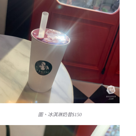
圖、冰淇淋奶昔$150