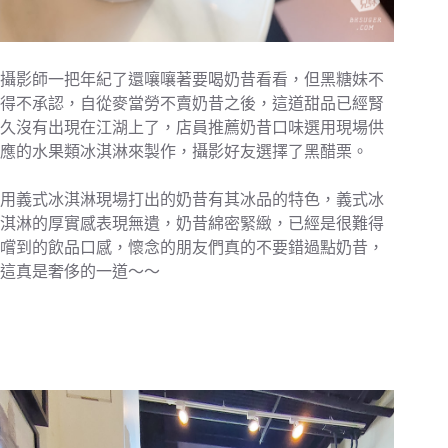
攝影師一把年紀了還嚷嚷著要喝奶昔看看，但黑糖妹不
得不承認，自從麥當勞不賣奶昔之後，這道甜品已經腎
久沒有出現在江湖上了，店員推薦奶昔口味選用現場供
應的水果類冰淇淋來製作，攝影好友選擇了黑醋栗。
用義式冰淇淋現場打出的奶昔有其冰品的特色，義式冰
淇淋的厚實感表現無遺，奶昔綿密緊緻，已經是很難得
嚐到的飲品口感，懷念的朋友們真的不要錯過點奶昔，
這真是奢侈的一道～～