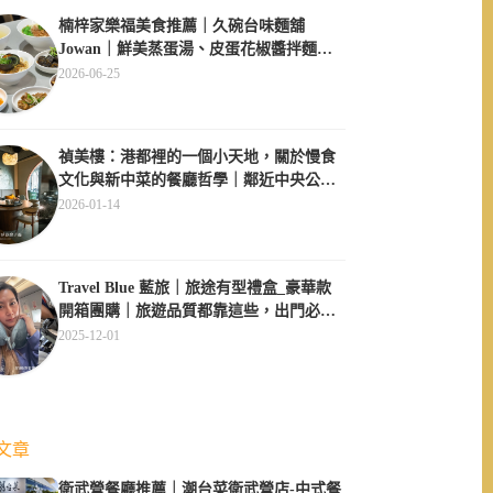
楠梓家樂福美食推薦｜久碗台味麵舖
Jowan｜鮮美蒸蛋湯、皮蛋花椒醬拌麵必
點、午間用餐不休息超方便
2026-06-25
禎美樓：港都裡的一個小天地，關於慢食
文化與新中菜的餐廳哲學｜鄰近中央公
園、大同醫院
2026-01-14
Travel Blue 藍旅｜旅途有型禮盒_豪華款
開箱團購｜旅遊品質都靠這些，出門必備
四件套
2025-12-01
文章
衛武營餐廳推薦｜潮台菜衛武營店-中式餐