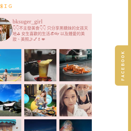
妹ＩＧ
bksuger_girl
👇👇不主發美食👇👇 只分享黑糖妹的女孩天
地⛳️ 女生喜歡的生活👒👓 以及鍾愛的美
妝、美照🤳💅💄💋
FACEBOOK