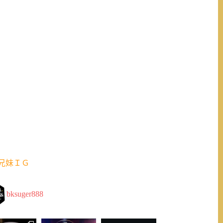
兄妹ＩＧ
bksuger888