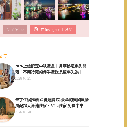
Load More
在 Instagram 上追蹤
文章
2026上信饌玉中秋禮盒｜月華秘境系列開
箱：不用冷藏的伴手禮送長輩零失誤｜素
食伴手禮推薦
2026-07-21
墾丁住宿推薦|亞曼達會館-豪華的異國風情
搭配超大泳池住宿、Villa住宿|免費中東服
飾體驗
2026-06-29