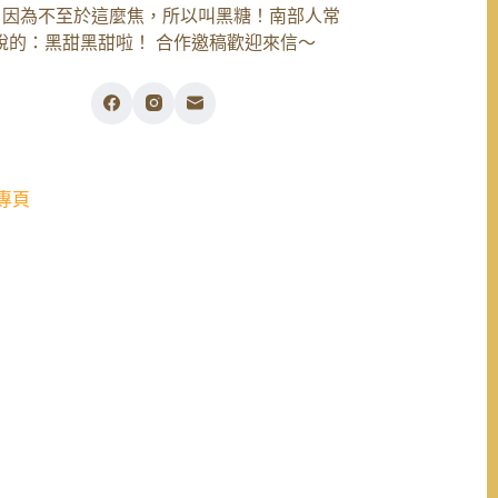
，因為不至於這麼焦，所以叫黑糖！南部人常
說的：黑甜黑甜啦！ 合作邀稿歡迎來信～
專頁