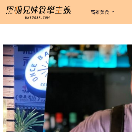
跳
至
高雄美食
主
要
內
容