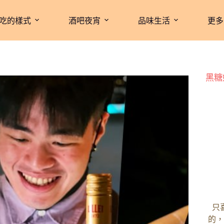
吃的樣式
酒吧夜宵
品味生活
更多
黑糖
只
的，