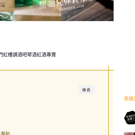
會｜西門紅樓調酒吧琴酒紅酒專賣
收合
黑糖
水餐點