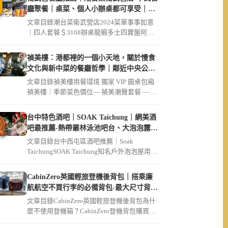
廳聚餐｜桌菜、個人小辦桌都可享受｜破
菜姐妹店
文章目錄潮台菜衛武營店2024菜單事事如意
｜四人套餐＄3168辦桌龍蝦多士四寶盤阿公
的脆筍豬肚雞湯鬧市起家雞（ […]
禎美樓：港都裡的一個小天地，關於慢食
文化與新中菜的餐廳哲學｜鄰近中央公
園、大同醫院
文章目錄禎美樓用餐環境 獨家 VIP 圓桌包廂
禎美樓｜季節菜色價位— 禎美潮聲套餐 — 迎
賓茶席招待現流生魚片 […]
台中特色酒吧｜SOAK Taichung｜網美酒
吧最推薦-熱帶叢林泳池吧台、大泡泡露天
草皮座位區
文章目錄台中西屯區酒吧推薦｜Soak
TaichungSOAK Taichung知名戶外泡泡屋用餐
環境SOAK […]
CabinZero英國輕旅登機後背包｜搭乘廉
航航空不買行李的必備背包-最大尺寸背包
36L軍用款、44L登機開箱｜可放筆電
文章目錄CabinZero英國輕旅登機後背包為什
麼不使用登機箱？CabinZero登機背包購買連
結【Cabin […]