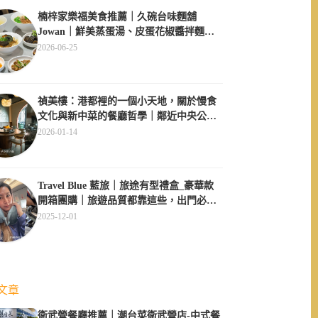
楠梓家樂福美食推薦｜久碗台味麵舖
Jowan｜鮮美蒸蛋湯、皮蛋花椒醬拌麵必
點、午間用餐不休息超方便
2026-06-25
禎美樓：港都裡的一個小天地，關於慢食
文化與新中菜的餐廳哲學｜鄰近中央公
園、大同醫院
2026-01-14
Travel Blue 藍旅｜旅途有型禮盒_豪華款
開箱團購｜旅遊品質都靠這些，出門必備
四件套
2025-12-01
文章
衛武營餐廳推薦｜潮台菜衛武營店-中式餐