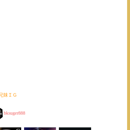
兄妹ＩＧ
bksuger888