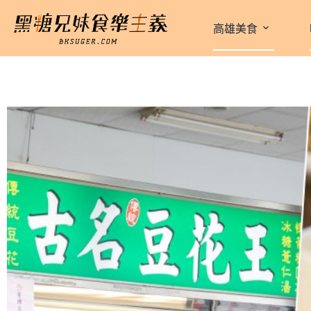
跳
至
高雄美食
主
要
內
容