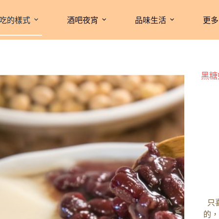
吃的樣式
酒吧夜宵
品味生活
更多
黑糖
只
的，