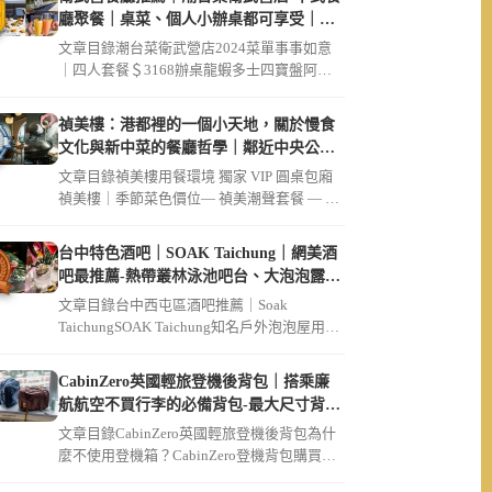
廳聚餐｜桌菜、個人小辦桌都可享受｜破
菜姐妹店
文章目錄潮台菜衛武營店2024菜單事事如意
｜四人套餐＄3168辦桌龍蝦多士四寶盤阿公
的脆筍豬肚雞湯鬧市起家雞（ […]
禎美樓：港都裡的一個小天地，關於慢食
文化與新中菜的餐廳哲學｜鄰近中央公
園、大同醫院
文章目錄禎美樓用餐環境 獨家 VIP 圓桌包廂
禎美樓｜季節菜色價位— 禎美潮聲套餐 — 迎
賓茶席招待現流生魚片 […]
台中特色酒吧｜SOAK Taichung｜網美酒
吧最推薦-熱帶叢林泳池吧台、大泡泡露天
草皮座位區
文章目錄台中西屯區酒吧推薦｜Soak
TaichungSOAK Taichung知名戶外泡泡屋用餐
環境SOAK […]
CabinZero英國輕旅登機後背包｜搭乘廉
航航空不買行李的必備背包-最大尺寸背包
36L軍用款、44L登機開箱｜可放筆電
文章目錄CabinZero英國輕旅登機後背包為什
麼不使用登機箱？CabinZero登機背包購買連
結【Cabin […]