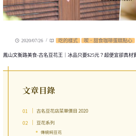
2020/07/26
吃的樣式
喫．甜食咖啡蛋糕點心
鳳山文衡路美食-古名豆花王｜冰品只要$25元？超便宜卻真
文章目錄
古名豆花店菜單價目 2020
豆花系列
傳統純豆花