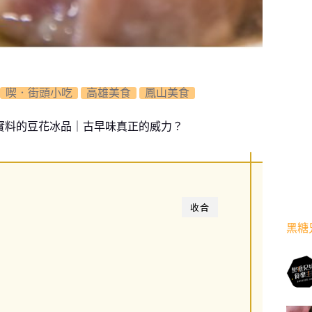
喫．街頭小吃
高雄美食
鳳山美食
材實料的豆花冰品｜古早味真正的威力？
收合
黑糖