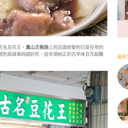
古名豆花王，
鳳山文衡路
上的店面經營則已是在地的
感則是越單純越好吃，這年頭純正的古早味豆花超難
最新