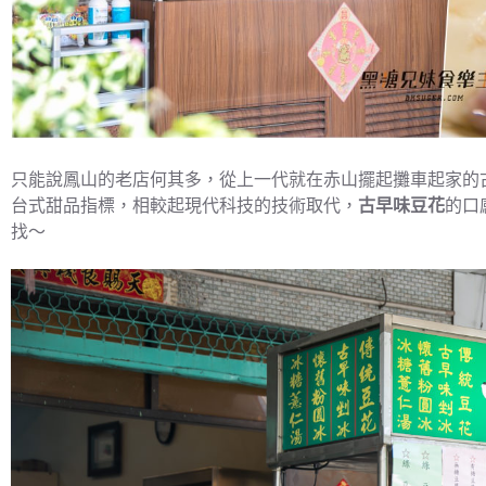
只能說鳳山的老店何其多，從上一代就在赤山擺起攤車起家的
台式甜品指標，相較起現代科技的技術取代，
古早味豆花
的口
找～