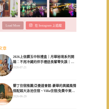
Load More
在 Instagram 上追蹤
文章
2026上信饌玉中秋禮盒｜月華秘境系列開
箱：不用冷藏的伴手禮送長輩零失誤｜素
食伴手禮推薦
2026-07-21
墾丁住宿推薦|亞曼達會館-豪華的異國風情
搭配超大泳池住宿、Villa住宿|免費中東服
飾體驗
2026-06-29