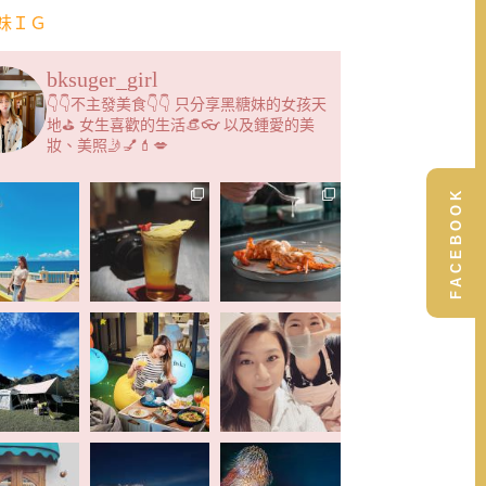
妹ＩＧ
bksuger_girl
👇👇不主發美食👇👇 只分享黑糖妹的女孩天
地⛳️ 女生喜歡的生活👒👓 以及鍾愛的美
妝、美照🤳💅💄💋
FACEBOOK