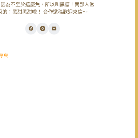
，因為不至於這麼焦，所以叫黑糖！南部人常
說的：黑甜黑甜啦！ 合作邀稿歡迎來信～
專頁