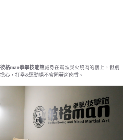
彼格man拳擊技能館
藏身在鴽匯炭火燒肉的樓上，但別
擔心，打拳&運動絕不會聞著烤肉香。