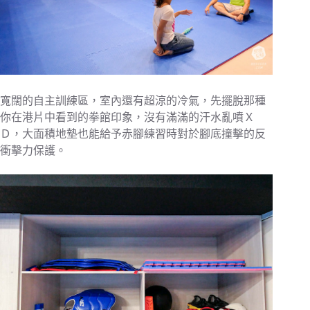
寬闊的自主訓練區，室內還有超涼的冷氣，先擺脫那種
你在港片中看到的拳館印象，沒有滿滿的汗水亂噴Ｘ
Ｄ，大面積地墊也能給予赤腳練習時對於腳底撞擊的反
衝擊力保護。