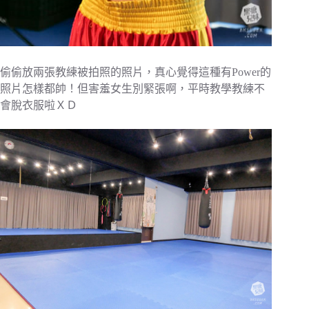
偷偷放兩張教練被拍照的照片，真心覺得這種有Power的
照片怎樣都帥！但害羞女生別緊張啊，平時教學教練不
會脫衣服啦ＸＤ