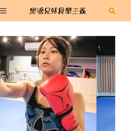
跳
至
主
要
內
容