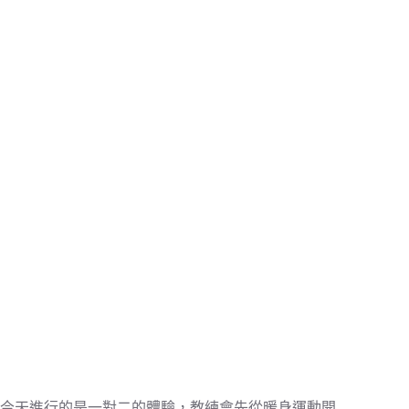
今天進行的是一對二的體驗，教練會先從暖身運動開