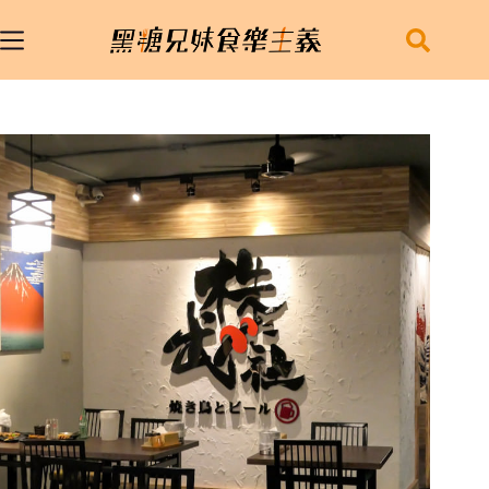
跳
至
主
要
內
容