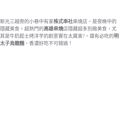
新光三越旁的小巷中有家
株式串社
串燒店，是夜晚中的
隱藏美食。超熱門的
高雄串燒
店隱藏超多別緻美食，尤
其是牛奶起士烤洋芋的創意實在太厲害?，還有必吃的
明
太子烏龍麵
，香濃好吃不可錯過！