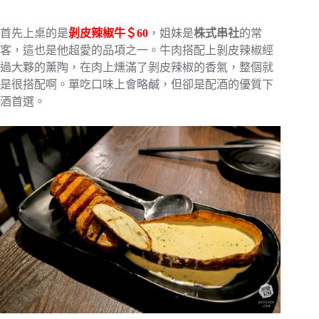
首先上桌的是
剝皮辣椒牛＄60
，姐妹是
株式串社
的常
客，這也是他超愛的品項之一。牛肉搭配上剝皮辣椒經
過大夥的薰陶，在肉上燻滿了剝皮辣椒的香氣，整個就
是很搭配啊。單吃口味上會略鹹，但卻是配酒的優質下
酒首選。