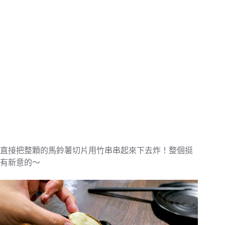
直接把整顆的馬鈴薯切片用竹串串起來下去炸！整個挺
有新意的～