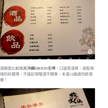
酒類我比較推薦
沖繩ORION生啤
，口感很清爽，是配串
燒的好選擇，不過記得喝酒不開車，未滿18歲請勿飲酒
喔！