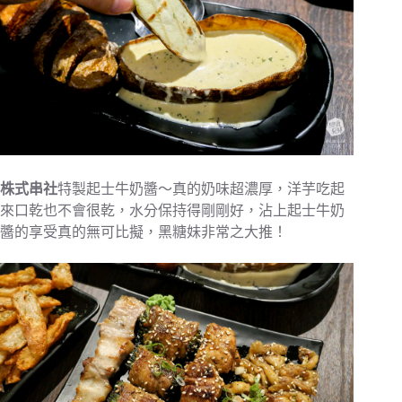
株式串社
特製起士牛奶醬～真的奶味超濃厚，洋芋吃起
來口乾也不會很乾，水分保持得剛剛好，沾上起士牛奶
醬的享受真的無可比擬，黑糖妹非常之大推！