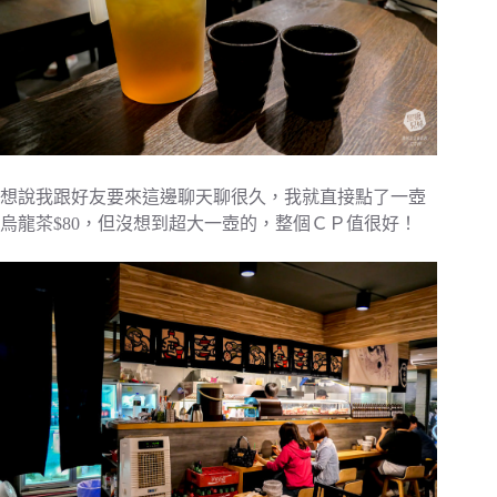
想說我跟好友要來這邊聊天聊很久，我就直接點了一壺
烏龍茶$80，但沒想到超大一壺的，整個ＣＰ值很好！