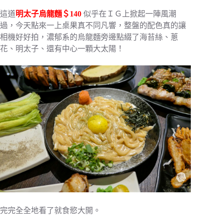
這道
明太子烏龍麵＄140
似乎在ＩＧ上掀起一陣風潮
過，今天點來一上桌果真不同凡響，整盤的配色真的讓
相機好好拍，濃郁系的烏龍麵旁邊點綴了海苔絲、蔥
花、明太子、還有中心一顆大太陽！
完完全全地看了就食慾大開。