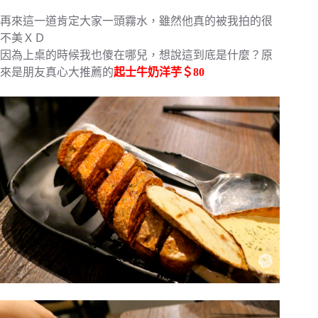
再來這一道肯定大家一頭霧水，雖然他真的被我拍的很
不美ＸＤ
因為上桌的時候我也傻在哪兒，想說這到底是什麼？原
來是朋友真心大推薦的
起士牛奶洋芋＄80