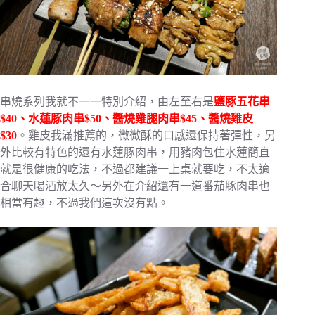
串燒系列我就不一一特別介紹，由左至右是
鹽豚五花串
$40、水蓮豚肉串$50、醬燒雞腿肉串$45、醬燒雞皮
$30
。雞皮我滿推薦的，微微酥的口感還保持著彈性，另
外比較有特色的還有水蓮豚肉串，用豬肉包住水蓮簡直
就是很健康的吃法，不過都建議一上桌就要吃，不太適
合聊天喝酒放太久～另外在介紹還有一道番茄豚肉串也
相當有趣，不過我們這次沒有點。