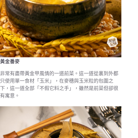
黃金番麥
非常有盡帶黃金甲風情的一道前菜。這一道從裏到外都
只使用單一食材「玉米」，在麥穗與玉米粒的包圍之
下，這一道全部「不假它料之手」，雖然是前菜但卻很
有寓意。