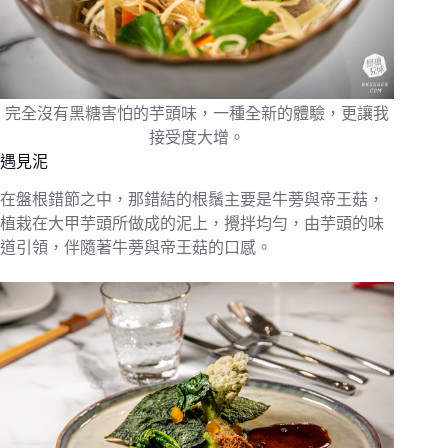
完全沒有黑糖害怕的芋頭味，一種全新的體驗，更讓我
接受度大增。
遇見泥
在盤根錯節之中，那錯結的根鬚主要是牛蒡與帝王菇，
植栽在大甲芋頭所做成的泥上，攪拌均勻，由芋頭的味
道引領，伴隨著牛蒡與帝王菇的口感。