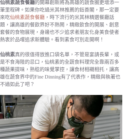
仙桃素蔬食餐廳
的開幕創新將為高雄的蔬食圈更增添一
筆里程碑。如果你吃過米其林推薦的鈺善閣，那一定要
來吃
仙桃素蔬食餐廳
，時下流行的米其林精選餐廳話
題，讓高雄的餐飲界好不熱鬧，精緻飲食的開展、創意
套餐的食物展現，身邊也不少追求者朋友化身美食使者
熱衷於品嚐追求新體驗。看到素食可別走開啊！
仙桃素
真的很值得放進口袋名單，不管是宴請長輩，或
是不食海陸的忌口，仙桃素的全蔬食料理完全靠兩百多
種蔬果提味，熟稔的味覺掌控，讓食材相襯相托，讓高
雄在蔬食界中的Fine Dinning有了代表作，精緻與執著也
不過如此了吧？