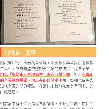
仙桃素｜菜單
剛試營運的仙桃素蔬食餐廳，本季秋季菜單提供兩種價
位菜色，讓貴賓能依照想要品嚐的來決定，蔬食菜單上
均以「蛋奶素」呈現為主，沒有五葷辛香
，但若
有真正
的全素飲食需求，可以在訂位時提出
喔！餐廳也會先告
知您全素的部分餐點，在醬料上就無法完美呈現多元的
口感體驗。
相信家中有不少人是蔬食擁護者，不外乎宗教、信仰之