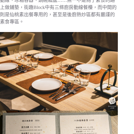
動線、冰箱容器、鍋碗瓢盆……無一不是為了素食的路
上做鋪墊，街趣Block中有三條廚房動線餐檯，而中間的
則是仙桃素出餐專用的，甚至是後廚熱炒區都有嚴謹的
素食專區。