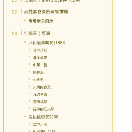
高雄素食餐廳聚餐推薦
專用素食廚房
仙桃素｜菜單
八仙過海套餐$1888
珍珠貝殼
黃金番麥
中華一番
遇見泥
仙桃樹
火燒的寂寞
九號傳奇
雪燕桃膠
碎掉的旺來酥
挽仙桃套餐$888
雲中月圓
熟成薄片 冷盤