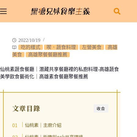
跳
至
主
要
內
2022/10/19
容
吃的樣式
喫．蔬食料理
左營美食
高雄
美食
高雄聚餐餐廳推薦
仙桃素蔬食餐廳｜潛藏共享餐廳裡的私廚料理-高雄蔬食
美學飲食藝術化｜高雄素食餐廳聚餐推薦
文章目錄
收合
仙桃素｜主廚介紹
仙桃素｜街趣Block共享環境