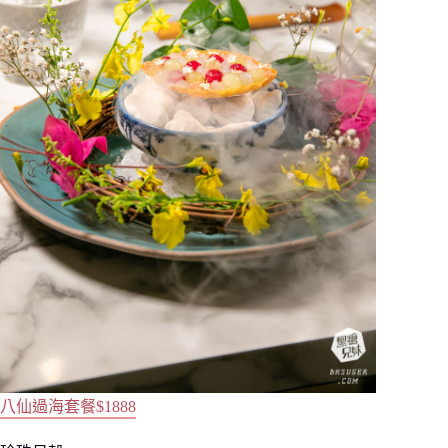
八仙過海套餐$1888