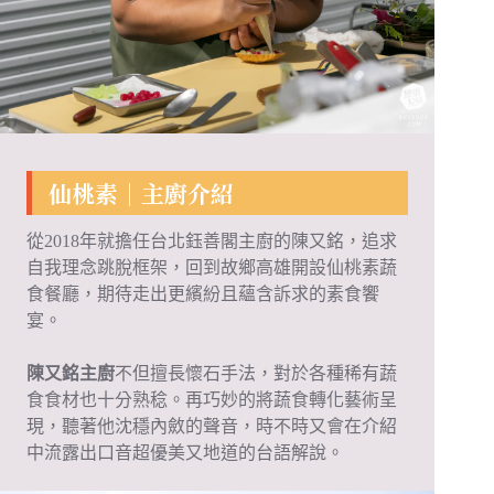
仙桃素｜主廚介紹
從2018年就擔任台北鈺善閣主廚的陳又銘，追求
自我理念跳脫框架，回到故鄉高雄開設仙桃素蔬
食餐廳，期待走出更繽紛且蘊含訴求的素食饗
宴。
陳又銘主廚
不但擅長懷石手法，對於各種稀有蔬
食食材也十分熟稔。再巧妙的將蔬食轉化藝術呈
現，聽著他沈穩內斂的聲音，時不時又會在介紹
中流露出口音超優美又地道的台語解說。