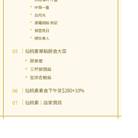
中華一番
白月光
黑曜胡麻 熱菜
撥雲見日
絕世美人
仙桃素單點蔬食大菜
蔬東坡
三杯猴頭菇
宮保杏鮑菇
仙桃素素食下午茶$280+10%
仙桃素｜店家資訊