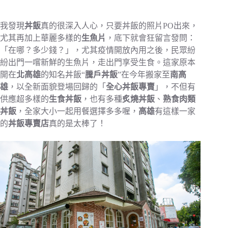
我發現
丼飯
真的很深入人心，只要丼飯的照片PO出來，
尤其再加上華麗多樣的
生魚片
，底下就會狂留言發問：
「在哪？多少錢？」，尤其疫情開放內用之後，民眾紛
紛出門一嚐新鮮的生魚片，走出門享受生食。這家原本
開在
北高雄
的知名丼飯“
騰戶丼飯
”在今年搬家至
南高
雄
，以全新面貌登場回歸的「
全心丼飯專賣
」，不但有
供應超多樣的
生食丼飯
，也有多種
炙燒丼飯
、
熟食肉類
丼飯
，全家大小一起用餐選擇多多喔，
高雄
有這樣一家
的
丼飯專賣店
真的是太棒了！