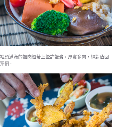
裡頭滿滿的蟹肉還帶上些許蟹膏，厚實多肉，絕對值回
票價。