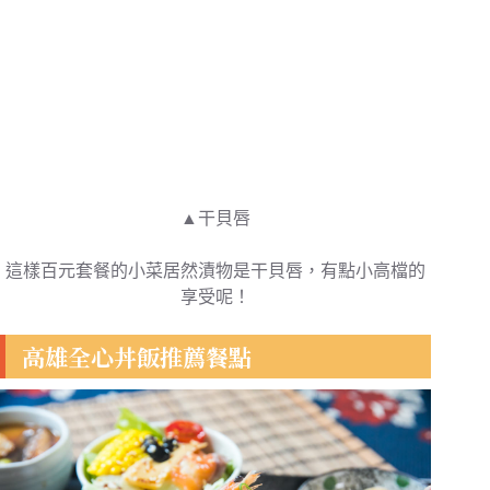
▲干貝唇
這樣百元套餐的小菜居然漬物是干貝唇，有點小高檔的
享受呢！
高雄全心丼飯推薦餐點