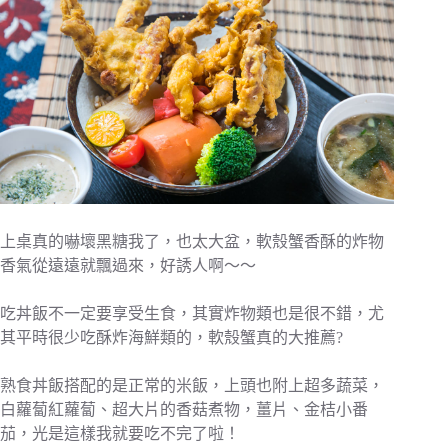
上桌真的嚇壞黑糖我了，也太大盆，軟殼蟹香酥的炸物
香氣從遠遠就飄過來，好誘人啊～～
吃丼飯不一定要享受生食，其實炸物類也是很不錯，尤
其平時很少吃酥炸海鮮類的，軟殼蟹真的大推薦?
熟食丼飯搭配的是正常的米飯，上頭也附上超多蔬菜，
白蘿蔔紅蘿蔔、超大片的香菇煮物，薑片、金桔小番
茄，光是這樣我就要吃不完了啦！