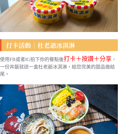
打卡活動｜杜老爺冰淇淋
打卡＋按讚＋分享
使用FB或者IG拍下你的餐點後
，
一份丼飯就送一盒杜老爺冰淇淋，給您完美的甜品做結
尾。