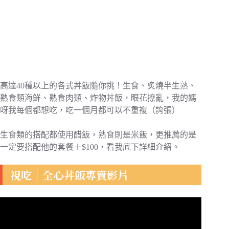
高達40種以上的各式丼飯隨你挑！生食、炙燒半生熟、
熟食類海鮮、熟食肉類、炸物丼飯，眼花撩亂，我的媽
呀我每個都想吃，吃一個月都可以不重複（誇張）
生食類的搭配都使用醋飯，熟食則是米飯，更推薦的是
一定要搭配他的套餐＋$100，看我底下詳細介紹。
視吃｜全心丼飯專賣影片