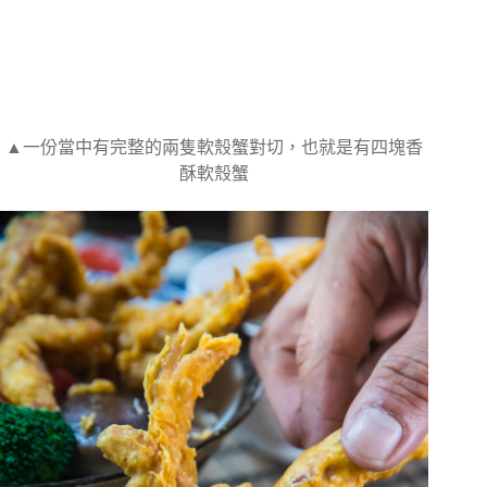
▲一份當中有完整的兩隻軟殼蟹對切，也就是有四塊香
酥軟殼蟹