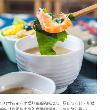
每樣丼飯都有附贈熱騰騰的味增湯，燙口又有料，細緻
的白味增很夠水準的裡頭都還附上一隻新鮮的蝦?。