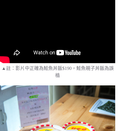
▲註：影片中正確為鮭魚丼飯$190，鮭魚親子丼飯為誤
植