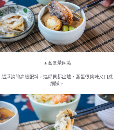
▲套餐茶碗蒸
超浮誇的高級配料，連扇貝都出爐，蒸蛋很夠味又口感
細嫩。