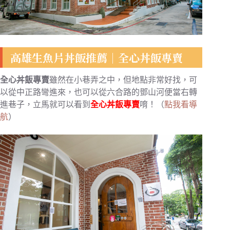
高雄生魚片丼飯推薦｜全心丼飯專賣
全心丼飯專賣
雖然在小巷弄之中，但地點非常好找，可
以從中正路彎進來，也可以從六合路的鄧山河便當右轉
進巷子，立馬就可以看到
全心丼飯專賣
唷！（
點我看導
航
）