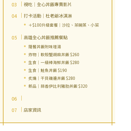
視吃｜全心丼飯專賣影片
打卡活動｜杜老爺冰淇淋
＋$100升級套餐｜沙拉、茶碗蒸、小菜
高雄全心丼飯推薦餐點
隨餐丼飯附味增湯
炸物｜軟殼蟹胡麻丼飯 $260
生食｜一級棒海鮮丼飯 $280
生食｜鮭魚丼飯 $190
炙燒｜干貝磯邊丼飯 $280
新品｜蒜香伊比利豬肋丼飯 $320
店家資訊