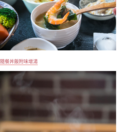
隨餐丼飯附味增湯