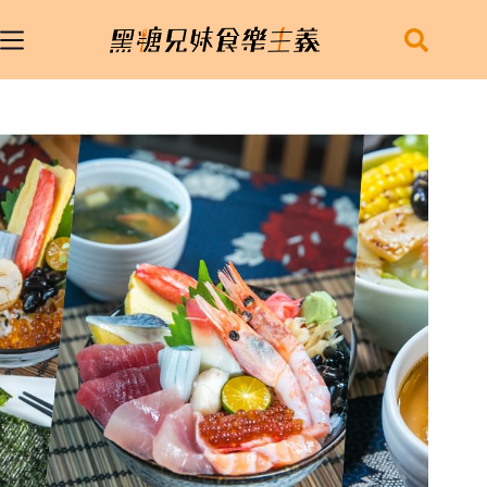
跳
至
主
要
內
容