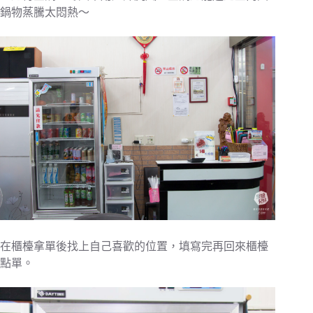
鍋物蒸騰太悶熱～
在櫃檯拿單後找上自己喜歡的位置，填寫完再回來櫃檯
點單。