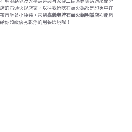
在明誠路以及大裕路這邊有家從三民區建德路過來開分
店的石頭火鍋店家，以往我們吃石頭火鍋都是印象中在
夜市坐著小矮凳，來到
嘉義老牌石頭火鍋明誠店
卻能夠
給你超級優秀乾淨的用餐環境喔！