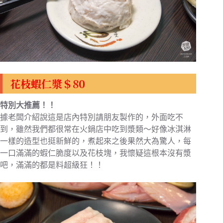
花枝蝦仁漿＄80
特別大推薦！！
據老闆介紹說這是店內特別請朋友製作的，外面吃不
到，雖然我們都很常在火鍋店中吃到漿類～好像冰淇淋
一樣的造型也挺新鮮的，煮起來之後果然大為驚人，每
一口滿滿的蝦仁脆度以及花枝塊，我懷疑這根本沒有漿
吧，滿滿的都是料超級狂！！