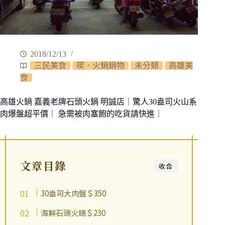
2018/12/13
三民美食
喫．火鍋鍋物
未分類
高雄美
食
高雄火鍋 嘉義老牌石頭火鍋 明誠店｜驚人30盎司火山系
肉爆盤超平價｜ 急需被肉塞飽的吃貨請快進｜
文章目錄
收合
30盎司大肉盤＄350
海鮮石頭火鍋＄230