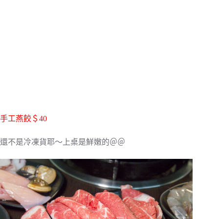
手工燕餃＄40
還不是冷凍貨耶～上桌是鮮嫩的＠＠