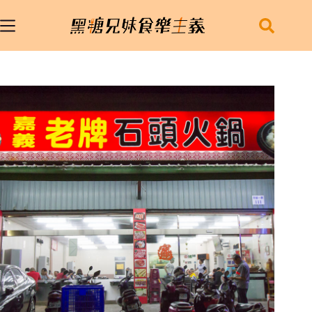
跳
至
主
要
內
容