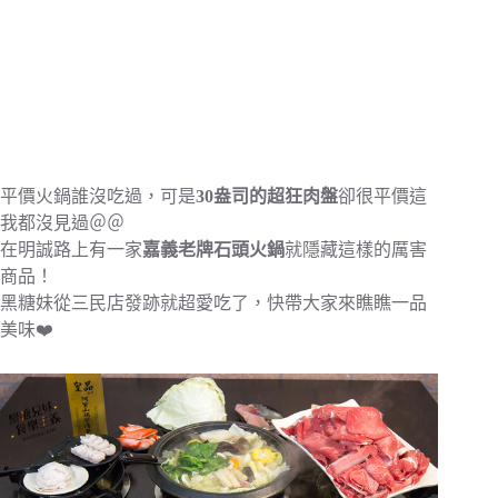
平價火鍋誰沒吃過，可是
30盎司的超狂肉盤
卻很平價這
我都沒見過＠＠
在明誠路上有一家
嘉義老牌石頭火鍋
就隱藏這樣的厲害
商品！
黑糖妹從三民店發跡就超愛吃了，快帶大家來瞧瞧一品
美味❤️