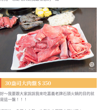
30盎司大肉盤＄350
好～我要跟大家說說我來吃嘉義老牌石頭火鍋的目的就
是這一盤！！！