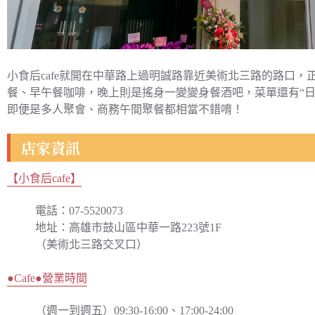
小食后cafe就開在中華路上過明誠路靠近美術北三路的路口
餐、早午餐咖啡，晚上則是搖身一變變身餐酒吧，菜單還有“
即便是多人聚會、商務午間聚餐都相當不錯唷！
店家資訊
【小食后cafe】
電話：07-5520073
地址：高雄市鼓山區中華一路223號1F
（美術北三路交叉口）
●Cafe●營業時間
（週一到週五）09:30-16:00、17:00-24:00