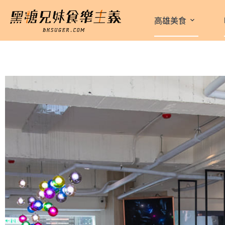
跳
至
高雄美食
主
要
內
容