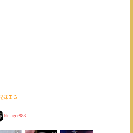
兄妹ＩＧ
bksuger888