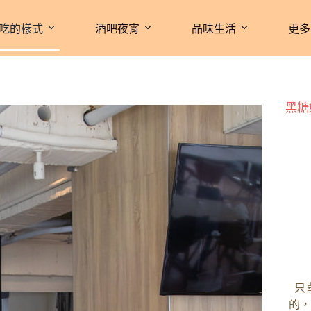
吃的樣式
酒吧夜宵
品味生活
更多
黑糖
只
的，