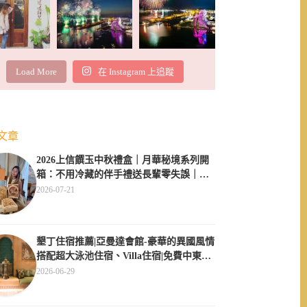
Load More
在 Instagram 上追蹤
文章
2026上信饌玉中秋禮盒｜月華秘境系列開
箱：不用冷藏的伴手禮送長輩零失誤｜素
食伴手禮推薦
2026-07-21
墾丁住宿推薦|亞曼達會館-豪華的異國風情
搭配超大泳池住宿、Villa住宿|免費中東服
飾體驗
2026-06-29