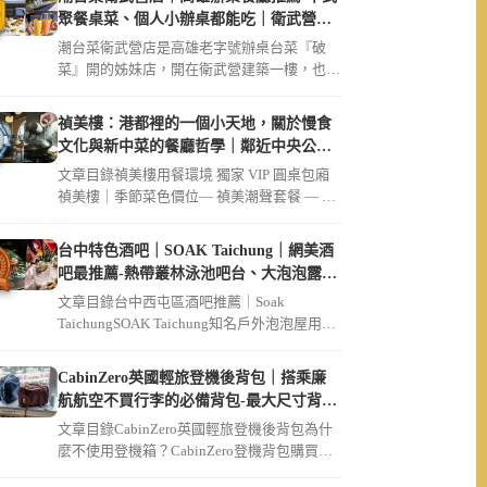
聚餐桌菜、個人小辦桌都能吃｜衛武營美
食必吃破菜姐妹店
潮台菜衛武營店是高雄老字號辦桌台菜『破
菜』開的姊妹店，開在衛武營建築一樓，也是
不少衛武營親子家庭、長輩指定聚餐的地方。
文章整理事事如意四人套餐＄3168的必點菜
禎美樓：港都裡的一個小天地，關於慢食
色、個人小辦桌Ａ／Ｂ／Ｃ套餐點法，還有為
文化與新中菜的餐廳哲學｜鄰近中央公
什麼親子跟長輩都愛來、交通停車、訂位資
園、大同醫院
文章目錄禎美樓用餐環境 獨家 VIP 圓桌包廂
訊，衛武營聚餐通通都適合。
禎美樓｜季節菜色價位— 禎美潮聲套餐 — 迎
賓茶席招待現流生魚片 […]
台中特色酒吧｜SOAK Taichung｜網美酒
吧最推薦-熱帶叢林泳池吧台、大泡泡露天
草皮座位區
文章目錄台中西屯區酒吧推薦｜Soak
TaichungSOAK Taichung知名戶外泡泡屋用餐
環境SOAK […]
CabinZero英國輕旅登機後背包｜搭乘廉
航航空不買行李的必備背包-最大尺寸背包
36L軍用款、44L登機開箱｜可放筆電
文章目錄CabinZero英國輕旅登機後背包為什
麼不使用登機箱？CabinZero登機背包購買連
結【Cabin […]