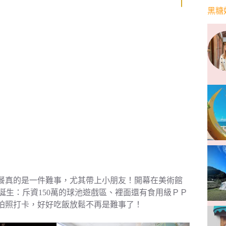
黑糖
餐真的是一件難事，尤其帶上小朋友！開幕在美術館
地誕生：斥資150萬的球池遊戲區、裡面還有食用級ＰＰ
拍照打卡，好好吃飯放鬆不再是難事了！