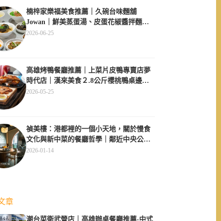
楠梓家樂福美食推薦｜久碗台味麵舖
Jowan｜鮮美蒸蛋湯、皮蛋花椒醬拌麵必
點、午間用餐不休息超方便
2026-06-25
高雄烤鴨餐廳推薦｜上菜片皮鴨專賣店夢
時代店｜漢來美食２.8公斤櫻桃鴨桌邊現
片
2026-05-25
禎美樓：港都裡的一個小天地，關於慢食
文化與新中菜的餐廳哲學｜鄰近中央公
園、大同醫院
2026-01-14
文章
潮台菜衛武營店｜高雄辦桌餐廳推薦-中式