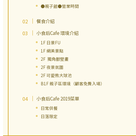
●親子館●營業時間
餐食介紹
小食后Cafe 環境介紹
1F 日景FU
1F 網美景點
2F 獨角獸壁畫
2F 夜景氛圍
2F 可愛熊大球池
B1F 親子區環境（顧客免費入場）
小食后Cafe 2019菜單
日常供餐
日落限定