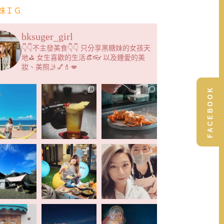
妹ＩＧ
bksuger_girl
👇👇不主發美食👇👇 只分享黑糖妹的女孩天
地⛳️ 女生喜歡的生活👒👓 以及鍾愛的美
妝、美照🤳💅💄💋
FACEBOOK