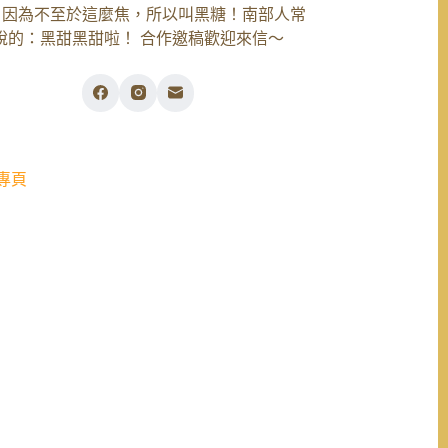
，因為不至於這麼焦，所以叫黑糖！南部人常
說的：黑甜黑甜啦！ 合作邀稿歡迎來信～
專頁