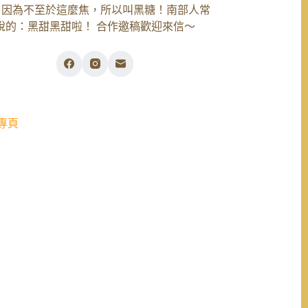
，因為不至於這麼焦，所以叫黑糖！南部人常
說的：黑甜黑甜啦！ 合作邀稿歡迎來信～
專頁