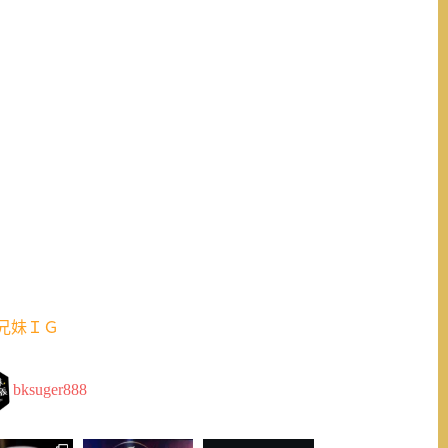
兄妹ＩＧ
bksuger888