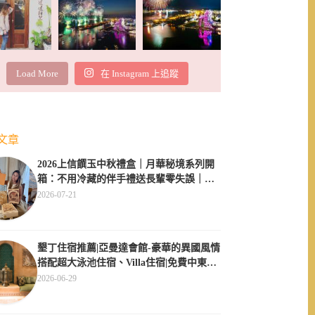
Load More
在 Instagram 上追蹤
文章
2026上信饌玉中秋禮盒｜月華秘境系列開
箱：不用冷藏的伴手禮送長輩零失誤｜素
食伴手禮推薦
2026-07-21
墾丁住宿推薦|亞曼達會館-豪華的異國風情
搭配超大泳池住宿、Villa住宿|免費中東服
飾體驗
2026-06-29