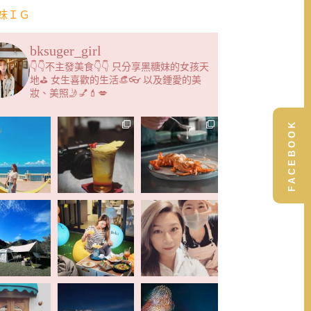
妹ＩＧ
bksuger_girl
👇👇不主發美食👇👇 只分享黑糖妹的女孩天
地⛳️ 女生喜歡的生活👒👓 以及鍾愛的美
妝、美照🤳💅💄💋
FACEBOOK