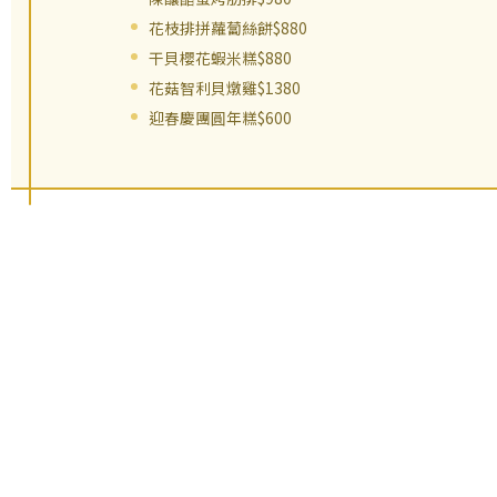
花枝排拼蘿蔔絲餅$880
干貝櫻花蝦米糕$880
花菇智利貝燉雞$1380
迎春慶團圓年糕$600