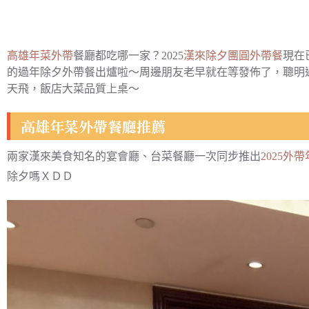
高雄年菜外帶
餐廳都吃哪一家？
2025
漢來除夕團圓外帶餐
現在
的過年除夕外帶餐出爐啦～周邊朋友老早就在等發佈了，聰明
天飛，飯店大菜品質上桌～
高雄年菜外帶餐廳推薦
兩家漢來美食知名的宴會廳、台菜餐廳一次同步推出
2025外
除夕嗎ＸＤＤ