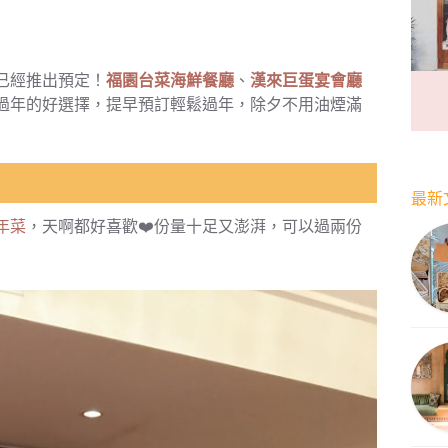
已經推出預定！
福園台菜海鮮餐廳
、
漢來巨蛋宴會廳
過年的好選擇，提早預訂輕鬆過年，除夕不用油煙滿
最新
帶年菜
，天啊都好喜歡❤️份量十足又澎湃，可以過兩份