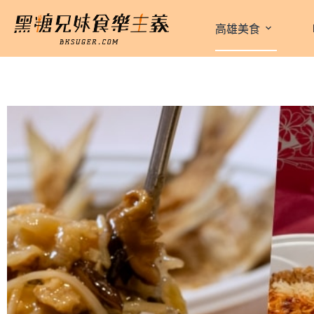
跳
至
高雄美食
主
要
內
容