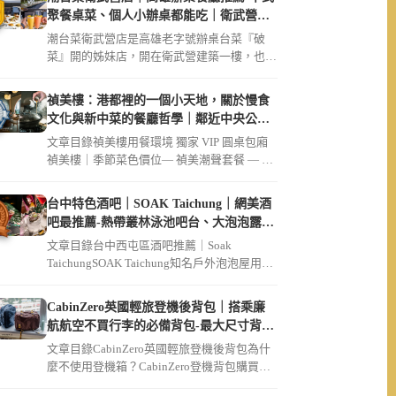
聚餐桌菜、個人小辦桌都能吃｜衛武營美
食必吃破菜姐妹店
潮台菜衛武營店是高雄老字號辦桌台菜『破
菜』開的姊妹店，開在衛武營建築一樓，也是
不少衛武營親子家庭、長輩指定聚餐的地方。
文章整理事事如意四人套餐＄3168的必點菜
禎美樓：港都裡的一個小天地，關於慢食
色、個人小辦桌Ａ／Ｂ／Ｃ套餐點法，還有為
文化與新中菜的餐廳哲學｜鄰近中央公
什麼親子跟長輩都愛來、交通停車、訂位資
園、大同醫院
文章目錄禎美樓用餐環境 獨家 VIP 圓桌包廂
訊，衛武營聚餐通通都適合。
禎美樓｜季節菜色價位— 禎美潮聲套餐 — 迎
賓茶席招待現流生魚片 […]
台中特色酒吧｜SOAK Taichung｜網美酒
吧最推薦-熱帶叢林泳池吧台、大泡泡露天
草皮座位區
文章目錄台中西屯區酒吧推薦｜Soak
TaichungSOAK Taichung知名戶外泡泡屋用餐
環境SOAK […]
CabinZero英國輕旅登機後背包｜搭乘廉
航航空不買行李的必備背包-最大尺寸背包
36L軍用款、44L登機開箱｜可放筆電
文章目錄CabinZero英國輕旅登機後背包為什
麼不使用登機箱？CabinZero登機背包購買連
結【Cabin […]