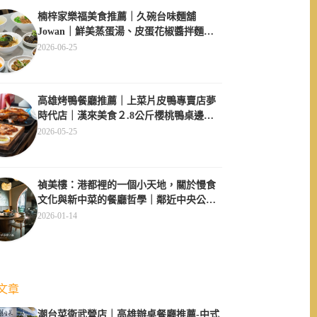
楠梓家樂福美食推薦｜久碗台味麵舖
Jowan｜鮮美蒸蛋湯、皮蛋花椒醬拌麵必
點、午間用餐不休息超方便
2026-06-25
高雄烤鴨餐廳推薦｜上菜片皮鴨專賣店夢
時代店｜漢來美食２.8公斤櫻桃鴨桌邊現
片
2026-05-25
禎美樓：港都裡的一個小天地，關於慢食
文化與新中菜的餐廳哲學｜鄰近中央公
園、大同醫院
2026-01-14
文章
潮台菜衛武營店｜高雄辦桌餐廳推薦-中式