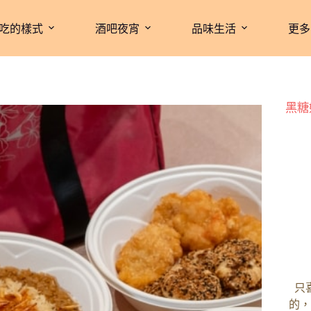
吃的樣式
酒吧夜宵
品味生活
更多
黑糖
只
的，