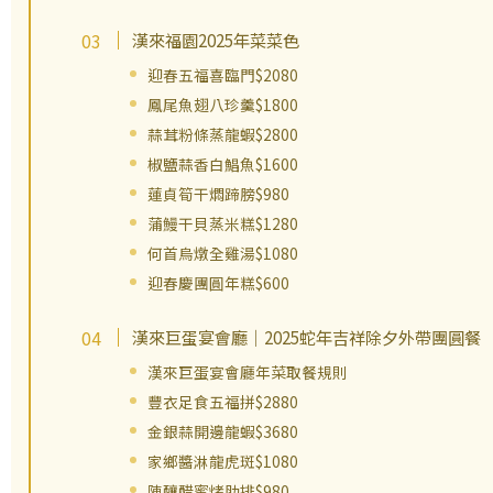
漢來福園2025年菜菜色
迎春五福喜臨門$2080
鳳尾魚翅八珍羹$1800
蒜茸粉條蒸龍蝦$2800
椒鹽蒜香白鯧魚$1600
蓮貞筍干燜蹄膀$980
蒲鰻干貝蒸米糕$1280
何首烏燉全雞湯$1080
迎春慶團圓年糕$600
漢來巨蛋宴會廳｜2025蛇年吉祥除夕外帶團圓餐
漢來巨蛋宴會廳年菜取餐規則
豐衣足食五福拼$2880
金銀蒜開邊龍蝦$3680
家鄉醬淋龍虎斑$1080
陳釀醋蜜烤肋排$980