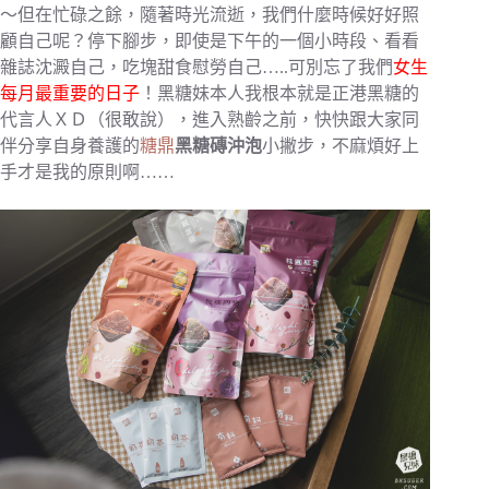
～但在忙碌之餘，隨著時光流逝，我們什麼時候好好照
顧自己呢？停下腳步，即使是下午的一個小時段、看看
雜誌沈澱自己，吃塊甜食慰勞自己…..可別忘了我們
女生
每月最重要的日子
！黑糖妹本人我根本就是正港黑糖的
代言人ＸＤ（很敢說），進入熟齡之前，快快跟大家同
伴分享自身養護的
糖鼎
黑糖磚沖泡
小撇步，不麻煩好上
手才是我的原則啊……