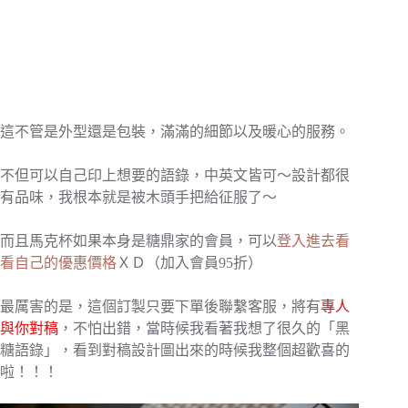
這不管是外型還是包裝，滿滿的細節以及暖心的服務。
不但可以自己印上想要的語錄，中英文皆可～設計都很
有品味，我根本就是被木頭手把給征服了～
而且馬克杯如果本身是糖鼎家的會員，可以
登入進去看
看自己的優惠價格
ＸＤ（加入會員95折）
最厲害的是，這個訂製只要下單後聯繫客服，將有
專人
與你對稿
，不怕出錯，當時候我看著我想了很久的「黑
糖語錄」，看到對稿設計圖出來的時候我整個超歡喜的
啦！！！