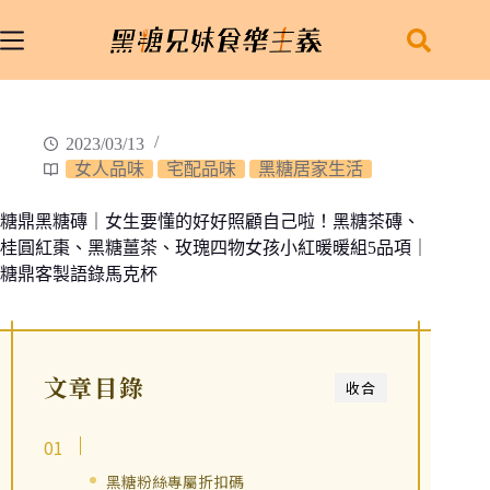
跳
至
主
要
內
2023/03/13
容
女人品味
宅配品味
黑糖居家生活
糖鼎黑糖磚｜女生要懂的好好照顧自己啦！黑糖茶磚、
桂圓紅棗、黑糖薑茶、玫瑰四物女孩小紅暖暖組5品項｜
糖鼎客製語錄馬克杯
文章目錄
收合
黑糖粉絲專屬折扣碼