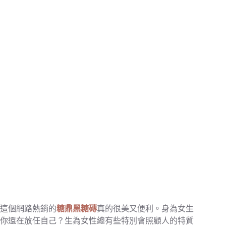
這個網路熱銷的
糖鼎黑糖磚
真的很美又便利。身為女生
你還在放任自己？生為女性總有些特別會照顧人的特質