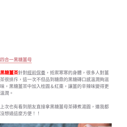
四合一黑糖薑母
黑糖薑茶
針對
經前保養
，抵禦寒寒的身體，很多人對薑
茶很排斥，這一次不但品到糖鼎的黑糖磚口感溫潤夠滋
味，黑糖薑茶中加入桂圓＆紅棗，讓薑的辛辣味變得更
溫潤。
上次也有看到朋友直接拿黑糖薑母茶磚煮湯圓，連我都
沒想過這麼方便！！