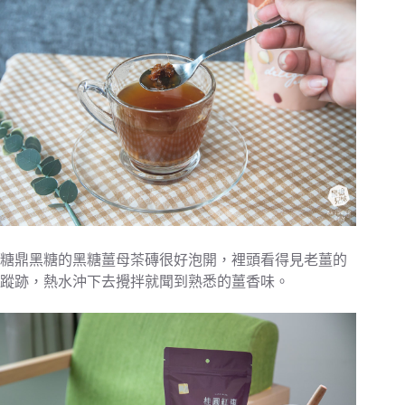
糖鼎黑糖的黑糖薑母茶磚很好泡開，裡頭看得見老薑的
蹤跡，熱水沖下去攪拌就聞到熟悉的薑香味。