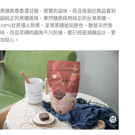
黑糖焦香
香濃甘醇，厚實的滋味，而且是我近期品嘗到
超純正的黑糖風味，果然糖鼎採用純正的台灣黑糖，
100%甘蔗慢火熬煮，呈現黑糖琥珀原
色，散發天然香
味，而且茶磚的圓角不只防撞，都已經是減糖設計，更
加貼心。