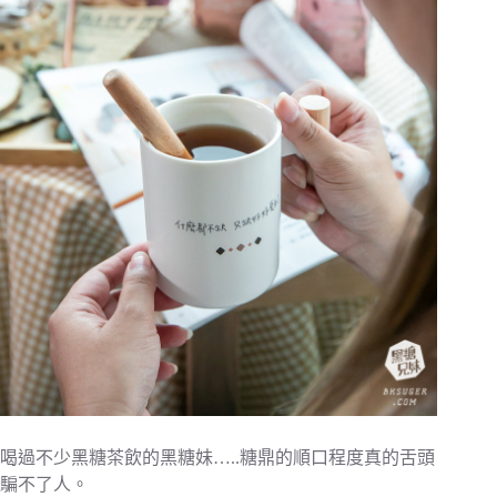
喝過不少黑糖茶飲的黑糖妹…..糖鼎的順口程度真的舌頭
騙不了人。