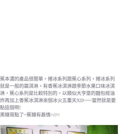
蕉本濃的產品很簡單，捲冰系列跟蕉心系列，捲冰系列
就是一般的霜淇淋，有香蕉冰淇淋跟季節水果口味冰淇
淋，蕉心系列是比較特別的，以類似大亨堡的麵包經油
炸再加上香蕉冰淇淋來個冰火五重天XD~~~當然就是要
點這個啊!
黑糖哥點了~蕉糖有姦情>///<