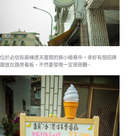
位於必信街兩棟透天厝間的狹小暗巷中，幸好有個招牌
跟放在路旁看板，不然要發現一定很困難~