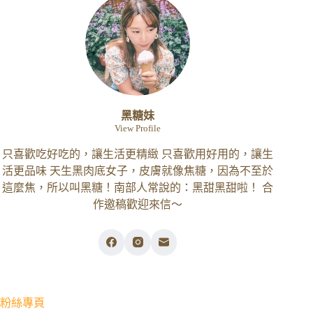
黑糖妹
View Profile
只喜歡吃好吃的，讓生活更精緻 只喜歡用好用的，讓生
活更品味 天生黑肉底女子，皮膚就像焦糖，因為不至於
這麼焦，所以叫黑糖！南部人常說的：黑甜黑甜啦！ 合
作邀稿歡迎來信～
粉絲專頁