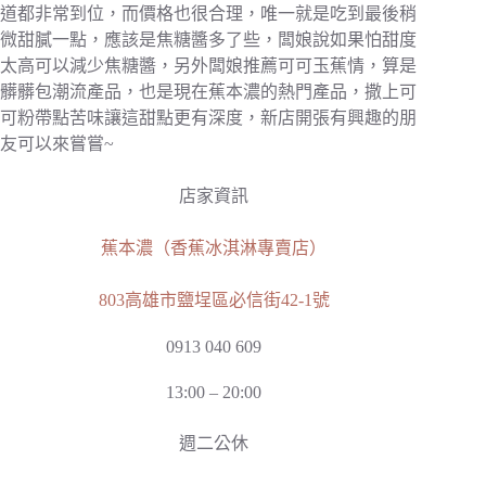
道都非常到位，而價格也很合理，唯一就是吃到最後稍
微甜膩一點，應該是焦糖醬多了些，闆娘說如果怕甜度
太高可以減少焦糖醬，另外闆娘推薦可可玉蕉情，算是
髒髒包潮流產品，也是現在蕉本濃的熱門產品，撒上可
可粉帶點苦味讓這甜點更有深度，新店開張有興趣的朋
友可以來嘗嘗~
店家資訊
蕉本濃（香蕉冰淇淋專賣店）
803高雄市鹽埕區必信街42-1號
0913 040 609
13:00 – 20:00
週二公休