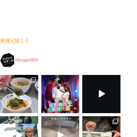
黑糖兄妹ＩＧ
bksuger888