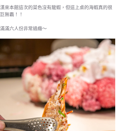
漢來本館這次的菜色沒有龍蝦，但這上桌的海蝦真的很
巨無霸！！
滿滿六人份非常過癮～