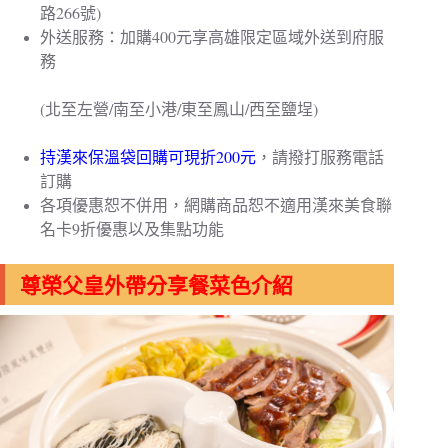
路266號)
外送服務：加購400元享高雄限定區域外送到府服
務
(北至左營/南至小港/東至鳳山/西至鹽埕)
持漢來保溫袋回購可現折200元
，請撥打服務電話
訂購
各項優惠恕不併用，網購商品恕不適用漢來美食聯
名卡9折優惠以及集點功能
尊榮父皇外帶分享餐菜色介紹