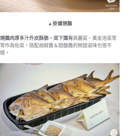
▲掛爐燒鵝
燒鵝肉厚多汁外皮酥脆，底下還有
高麗菜、黃金泡菜等
等作為佐菜，搭配胡麻醬＆甜麵醬的微甜滋味也很不
錯。