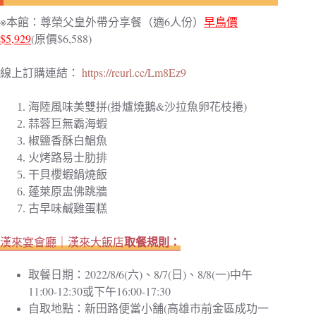
※本館：尊榮父皇外帶分享餐（適6人份）
早鳥價
$5,929
(原價$6,588)
線上訂購連結：
https://reurl.cc/Lm8Ez9
海陸風味美雙拼(掛爐燒鵝&沙拉魚卵花枝捲)
蒜蓉巨無霸海蝦
椒鹽香酥白鯧魚
火烤路易士肋排
干貝櫻蝦鍋燒飯
蓬萊原盅佛跳牆
古早味鹹雞蛋糕
取餐規則：
漢來宴會廳｜漢來大飯店
取餐日期：2022/8/6(六)、8/7(日)、8/8(一)中午
11:00-12:30或下午16:00-17:30
自取地點：新田路便當小舗(高雄市前金區成功一