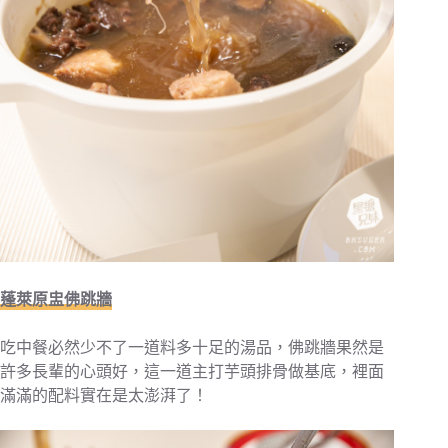
蓬萊原盅佛跳牆
吃中餐必然少不了一道料多十足的湯品，佛跳牆果然是
許多長輩的心頭好，這一道主打芋頭排骨做基底，裡面
滿滿的配料實在是太澎湃了！