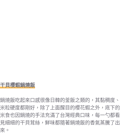
干貝櫻蝦鍋燒飯
鍋燒飯吃起來口感很像日韓的釜飯之類的，其黏稠度、
米粒硬度都剛好，除了上面醒目的櫻花蝦之外，底下的
米食也因鍋燒的手法充滿了台灣經典口味，每一勺都看
見細細的干貝茸絲，鮮味都隨著鍋燒飯的香氣蒸騰了出
來。