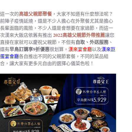
高雄父親節聚餐
這一次的
，大家不知道有什麼想法呢？
前陣子疫情延燒，還是不少人擔心在外聚餐尤其是擔心
長輩面臨的風險，不少人還是會想要在家過節，而這一
2022高雄父親節外帶推薦
次漢來大飯店依舊有推出
讓您
自取、外送服務
直接在家就可以慶祝父親節，不但有
、
早鳥訂購享9折優惠
還有
很划算，
漢來宴會廳
以及
漢來巨
蛋宴會廳
各自推出不同的父親節套餐，不同的菜品組
合，讓大家有更多元自由的選擇心儀菜色啦！