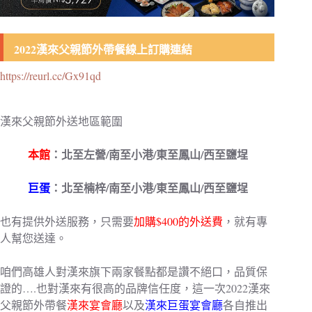
2022漢來父親節外帶餐線上訂購連結
https://reurl.cc/Gx91qd
漢來父親節
外送地區範圍
本館
：北至左營/南至小港/東至鳳山/西至鹽埕
巨蛋
：北至楠梓/南至小港/東至鳳山/西至鹽埕
也有提供外送服務，只需要
加購$400的外送費
，就有專
人幫您送達。
咱們高雄人對漢來旗下兩家餐點都是讚不絕口，品質保
證的….也對漢來有很高的品牌信任度，這一次2022漢來
父親節外帶餐
漢來宴會廳
以及
漢來巨蛋宴會廳
各自推出