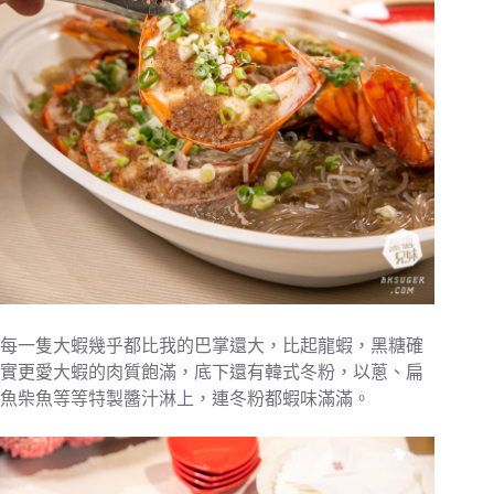
每一隻大蝦幾乎都比我的巴掌還大，比起龍蝦，黑糖確
實更愛大蝦的肉質飽滿，底下還有韓式冬粉，以蔥、扁
魚柴魚等等特製醬汁淋上，連冬粉都蝦味滿滿。