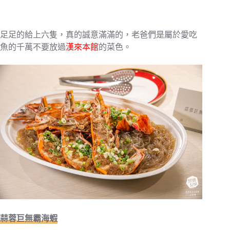
足足的給上六隻，真的誠意滿滿的，老爸們是屬於愛吃
魚的千萬不要放過
漢來本館
的菜色。
蒜蓉巨無霸海蝦