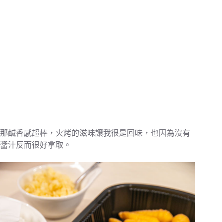
那鹹香感超棒，火烤的滋味讓我很是回味，也因為沒有
醬汁反而很好拿取。