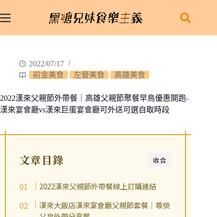
跳
至
主
要
內
2022/07/17
容
前金美食
左營美食
高雄美食
2022漢來父親節外帶餐｜高雄父親節聚餐早鳥優惠開跑-
漢來宴會廳vs漢來巨蛋宴會廳可外送可選自取時段
文章目錄
收合
2022漢來父親節外帶餐線上訂購連結
漢來大飯店漢來宴會廳父親節套餐｜尊榮
父皇外帶分享餐