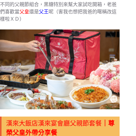
不同的父親節組合，黑糖特別來幫大家試吃開箱，老爸
們喜歡當
父皇
還是
父王
呢（害我也想把我爸的暱稱改這
樣啦ＸＤ）
｜尊
漢來大飯店漢來宴會廳父親節套餐
榮父皇外帶分享餐