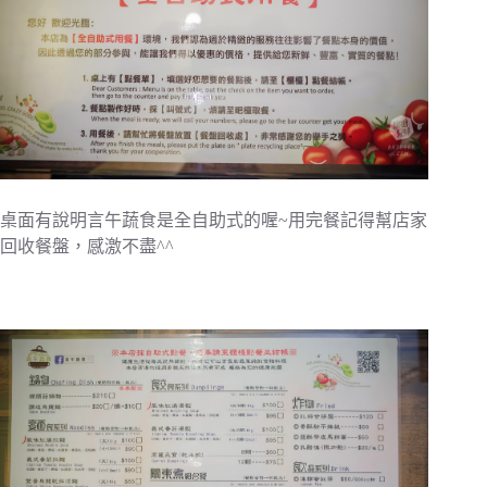
桌面有說明言午蔬食是全自助式的喔~用完餐記得幫店家
回收餐盤，感激不盡^^