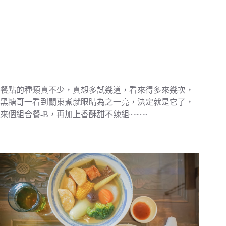
餐點的種類真不少，真想多試幾道，看來得多來幾次，
黑糖哥一看到關東煮就眼睛為之一亮，決定就是它了，
來個組合餐-B，再加上香酥甜不辣組~~~~