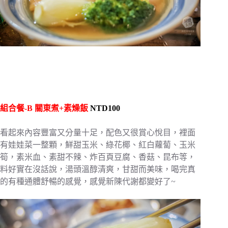
組合餐-B 關東煮+素燥飯
NTD100
看起來內容豐富又分量十足，配色又很賞心悅目，裡面
有娃娃菜一整顆，鮮甜玉米、綠花椰、紅白蘿蔔、玉米
筍，素米血、素甜不辣、炸百頁豆腐、香菇、昆布等，
料好實在沒話說，湯頭溫醇清爽，甘甜而美味，喝完真
的有種通體舒暢的感覺，感覺新陳代謝都變好了~