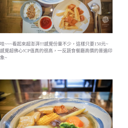
哇~~~看起來超澎湃!!!感覺份量不少，這樣只要150元~
感覺超佛心!CP值真的很高，一反蔬食餐廳高價的普遍印
象~