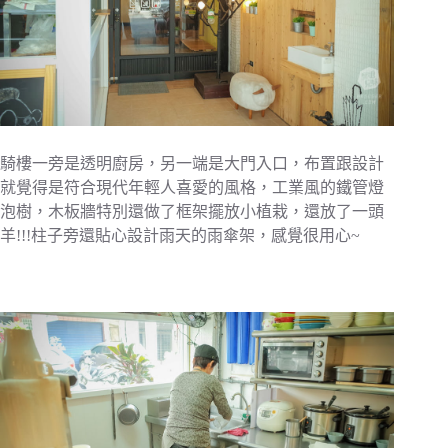
騎樓一旁是透明廚房，另一端是大門入口，布置跟設計
就覺得是符合現代年輕人喜愛的風格，工業風的鐵管燈
泡樹，木板牆特別還做了框架擺放小植栽，還放了一頭
羊!!!柱子旁還貼心設計雨天的雨傘架，感覺很用心~