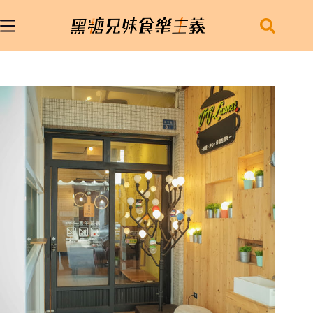
跳
至
主
要
內
容