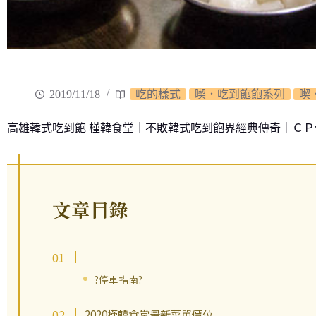
2019/11/18
吃的樣式
喫．吃到飽飽系列
喫
高雄韓式吃到飽 槿韓食堂｜不敗韓式吃到飽界經典傳奇｜Ｃ
文章目錄
?️停車指南?️
2020槿韓食堂最新菜單價位