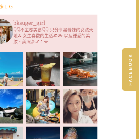
妹ＩＧ
bksuger_girl
👇👇不主發美食👇👇 只分享黑糖妹的女孩天
地⛳️ 女生喜歡的生活👒👓 以及鍾愛的美
妝、美照🤳💅💄💋
FACEBOOK