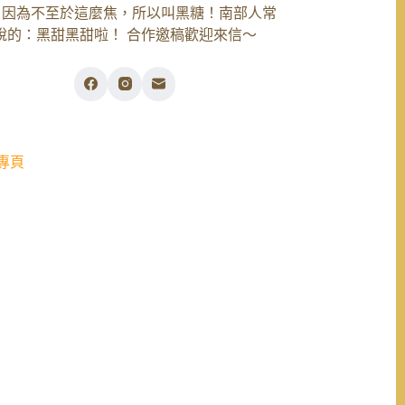
，因為不至於這麼焦，所以叫黑糖！南部人常
說的：黑甜黑甜啦！ 合作邀稿歡迎來信～
專頁