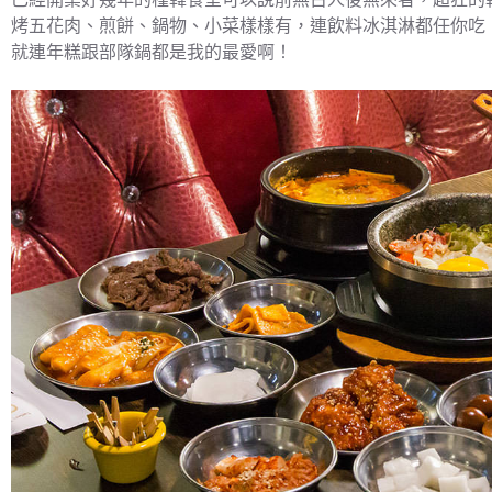
烤五花肉、煎餅、鍋物、小菜樣樣有，連飲料冰淇淋都任你吃
就連年糕跟部隊鍋都是我的最愛啊！