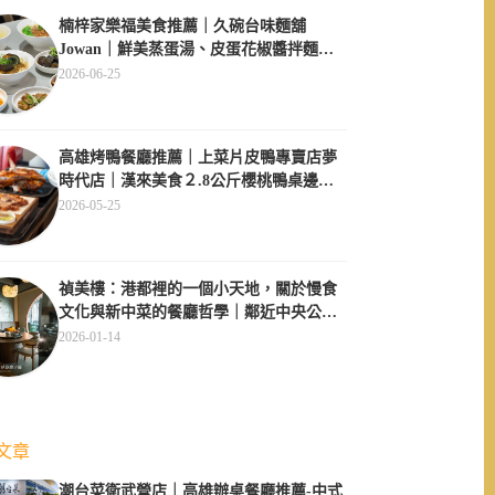
楠梓家樂福美食推薦｜久碗台味麵舖
Jowan｜鮮美蒸蛋湯、皮蛋花椒醬拌麵必
點、午間用餐不休息超方便
2026-06-25
高雄烤鴨餐廳推薦｜上菜片皮鴨專賣店夢
時代店｜漢來美食２.8公斤櫻桃鴨桌邊現
片
2026-05-25
禎美樓：港都裡的一個小天地，關於慢食
文化與新中菜的餐廳哲學｜鄰近中央公
園、大同醫院
2026-01-14
文章
潮台菜衛武營店｜高雄辦桌餐廳推薦-中式