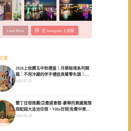
Load More
在 Instagram 上追蹤
文章
2026上信饌玉中秋禮盒｜月華秘境系列開
箱：不用冷藏的伴手禮送長輩零失誤｜素
食伴手禮推薦
2026-07-21
墾丁住宿推薦|亞曼達會館-豪華的異國風情
搭配超大泳池住宿、Villa住宿|免費中東服
飾體驗
2026-06-29