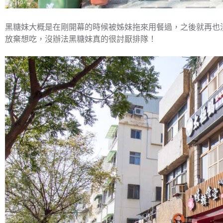
黑糖妹大概是在剛開幕的時候被姊妹拖來用餐過，之後就再也
放棄想吃，沒辦法黑糖妹真的很討厭排隊！