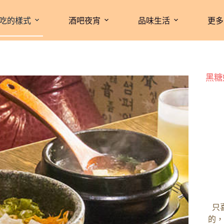
吃的樣式
酒吧夜宵
品味生活
更多
黑糖
只
的，