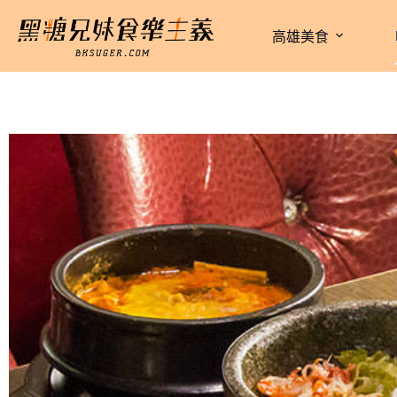
跳
至
高雄美食
主
要
內
容