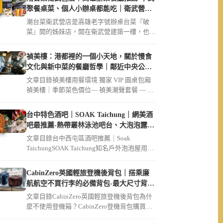
聚餐桌菜、個人小辦桌都能吃｜衛武營美
食必吃破菜姐妹店
潮台菜衛武營店是高雄老字號辦桌台菜『破
菜』開的姊妹店，開在衛武營建築一樓，也是
不少衛武營親子家庭、長輩指定聚餐的地方。
文章整理事事如意四人套餐＄3168的必點菜
禎美樓：港都裡的一個小天地，關於慢食
色、個人小辦桌Ａ／Ｂ／Ｃ套餐點法，還有為
文化與新中菜的餐廳哲學｜鄰近中央公
什麼親子跟長輩都愛來、交通停車、訂位資
園、大同醫院
文章目錄禎美樓用餐環境 獨家 VIP 圓桌包廂
訊，衛武營聚餐通通都適合。
禎美樓｜季節菜色價位— 禎美潮聲套餐 — 迎
賓茶席招待現流生魚片 […]
台中特色酒吧｜SOAK Taichung｜網美酒
吧最推薦-熱帶叢林泳池吧台、大泡泡露天
草皮座位區
文章目錄台中西屯區酒吧推薦｜Soak
TaichungSOAK Taichung知名戶外泡泡屋用餐
環境SOAK […]
CabinZero英國輕旅登機後背包｜搭乘廉
航航空不買行李的必備背包-最大尺寸背包
36L軍用款、44L登機開箱｜可放筆電
文章目錄CabinZero英國輕旅登機後背包為什
麼不使用登機箱？CabinZero登機背包購買連
結【Cabin […]