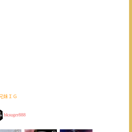
兄妹ＩＧ
bksuger888