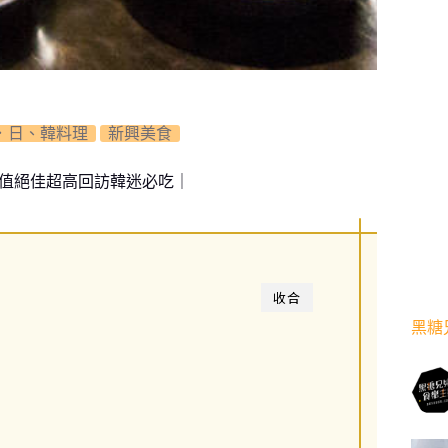
．日、韓料理
新興美食
Ｐ值絕佳超高回訪韓迷必吃｜
收合
黑糖