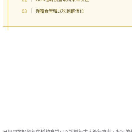
槿韓食堂韓式吃到飽價位
已經開業好幾年的槿韓食堂可以說前無古人後無來者，超狂的