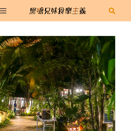
跳
至
主
要
內
容