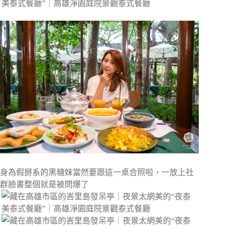
身為假掰系的黑糖妹當然要跟這一桌合照啦，一放上社
群臉書整個就是被問爆了