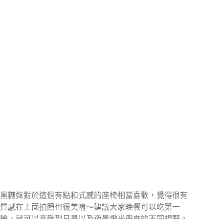
黑糖妹對於這個有點和式感的座椅相當喜歡，覺得很有
質感在上面拍照也很美唷～建議大家晚餐可以吃第一
輪，就可以享受到日景以及夜景燈光帶來的不同視野。