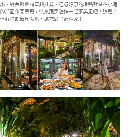
小、網美聚會簡直超推薦，這樣好康的地點就藏在小港
的淨園休閒農場，快來跟黑糖妹一起網美風吧！這邊不
但好拍照氣氛滿點，還充滿了叢林感！