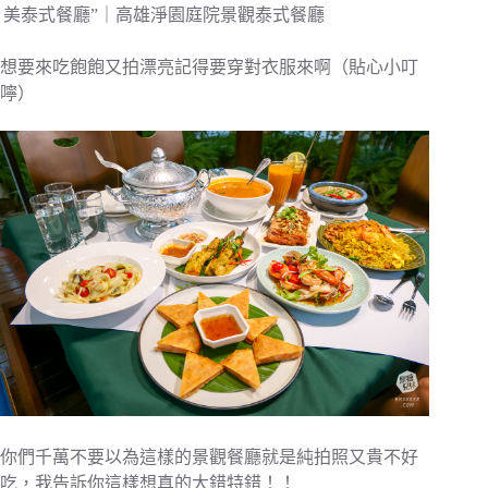
想要來吃飽飽又拍漂亮記得要穿對衣服來啊（貼心小叮
嚀）
你們千萬不要以為這樣的景觀餐廳就是純拍照又貴不好
吃，我告訴你這樣想真的大錯特錯！！