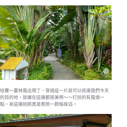
哇賽～叢林風出現了，穿過這一片就可以抵達我們今天
的目的地，就連在這邊都很美啊～～打扮的有風情一
點，來這邊拍照真是羨煞一群姊妹滔。