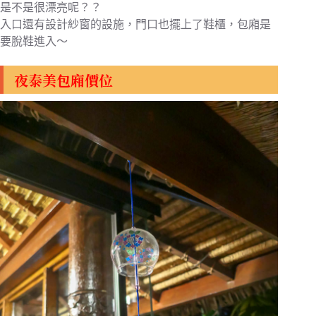
是不是很漂亮呢？？
入口還有設計紗窗的設施，門口也擺上了鞋櫃，包廂是
要脫鞋進入～
夜泰美包廂價位