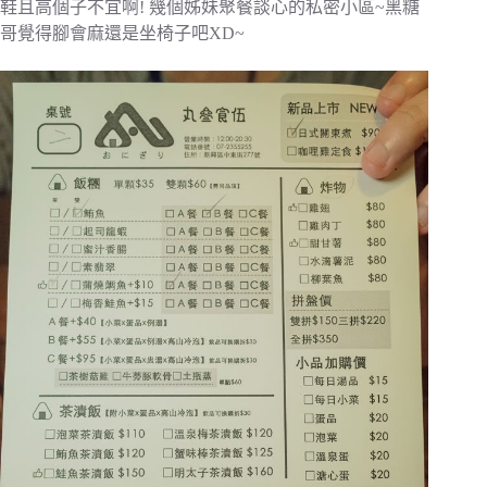
鞋且高個子不宜啊! 幾個姊妹聚餐談心的私密小區~黑糖
哥覺得腳會麻還是坐椅子吧XD~