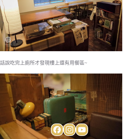
話說吃完上廁所才發現樓上還有用餐區~