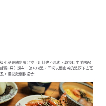
這小菜是鮪魚蛋沙拉，用料也不馬虎，轉換口中滋味配
飯糰~另外還有一碗味噌湯，同樣以關東煮的湯頭下去烹
煮，搭配飯糰很適合~