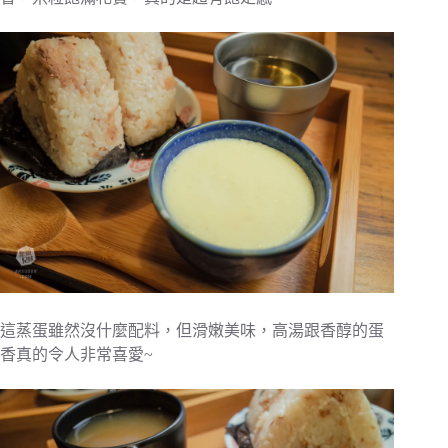
這蒸蛋雖然沒什麼配料，但滑嫩美味，高湯跟香醇的蛋
香真的令人非常喜愛~