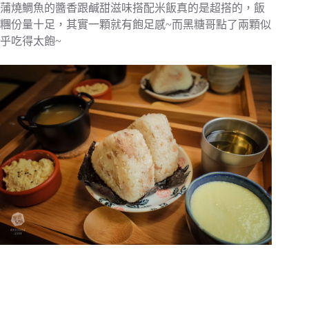
蒲燒鯛魚的醬香跟鹹甜滋味搭配米飯真的是超搭的，飯
糰份量十足，其實一顆就有飽足感~而黑糖哥點了兩顆似
乎吃得太飽~