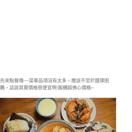
先來點餐嚕~~菜單品項沒有太多，應該不至於選擇困
難，話說其實價格很便宜啊!飯糰超佛心價格~