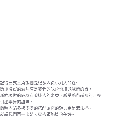
記得日式三角飯糰是很多人從小到大的愛~
簡單樸實的滋味滿足我們的味蕾也填飽我們的胃，
新鮮現做的飯糰有著迷人的米香，感受略帶鹹味的米粒
引出本身的甜味，
飯糰內餡多樣多變的搭配讓它的魅力更是無法擋~
就讓我們再一次帶大家去領略這份美好~