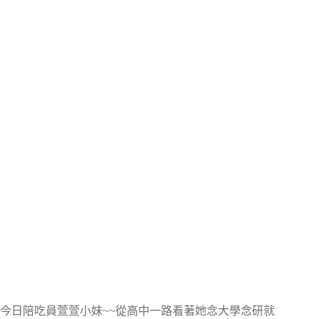
今日陪吃員萱萱小妹~~從高中一路看著她念大學念研就