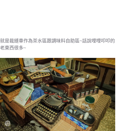
就是裁縫車作為茶水區跟調味料自助區~話說哩哩叩叩的
老東西很多~