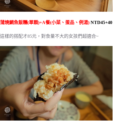
蒲燒鯛魚飯糰(單顆)+A餐(小菜、蛋品、例湯)
NTD45+40
這樣的搭配才85元，對食量不大的女孩們超適合~