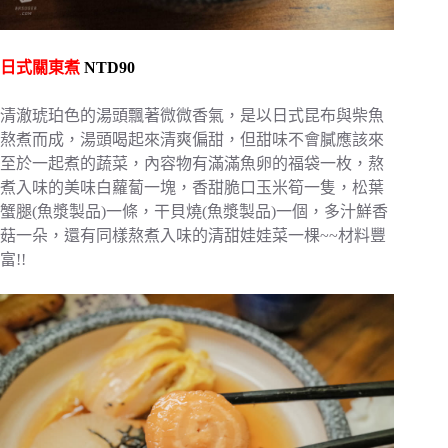
日式關東煮
NTD90
清澈琥珀色的湯頭飄著微微香氣，是以日式昆布與柴魚
熬煮而成，湯頭喝起來清爽偏甜，但甜味不會膩應該來
至於一起煮的蔬菜，內容物有滿滿魚卵的福袋一枚，熬
煮入味的美味白蘿蔔一塊，香甜脆口玉米筍一隻，松葉
蟹腿(魚漿製品)一條，干貝燒(魚漿製品)一個，多汁鮮香
菇一朵，還有同樣熬煮入味的清甜娃娃菜一棵~~材料豐
富!!