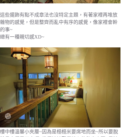
這些擺飾有點不成章法也沒特定主題，有著家裡再堆放
雜物的感覺，但是整齊而亂中有序的感覺，像家裡會幹
的事~
總有一種親切感XD~
樓中樓溫馨小夾層~因為是榻榻米要席地而坐~所以要脫