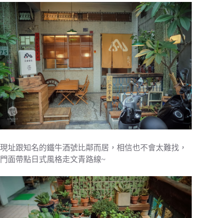
現址跟知名的鐵牛酒號比鄰而居，相信也不會太難找，
門面帶點日式風格走文青路線~