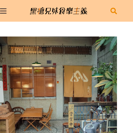
跳
至
主
要
內
容