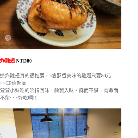
炸雞翅
NTD80
這炸雞翅真的很推薦，5隻酥香美味的雞翅只要80元
~~CP值超高
萱萱小妹吃的吮指回味，醃製入味，酥而不膩，肉嫩而
不柴~~~好吃啊!!!