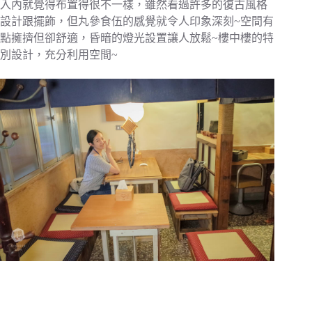
入內就覺得布置得很不一樣，雖然看過許多的復古風格
設計跟擺飾，但丸參食伍的感覺就令人印象深刻~空間有
點擁擠但卻舒適，昏暗的燈光設置讓人放鬆~樓中樓的特
別設計，充分利用空間~