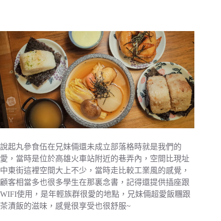
說起丸參食伍在兄妹倆還未成立部落格時就是我們的
愛，當時是位於高雄火車站附近的巷弄內，空間比現址
中東街這裡空間大上不少，當時走比較工業風的感覺，
顧客相當多也很多學生在那裏念書，記得還提供插座跟
WIFI使用，是年輕族群很愛的地點，兄妹倆超愛飯糰跟
茶漬飯的滋味，感覺很享受也很舒服~