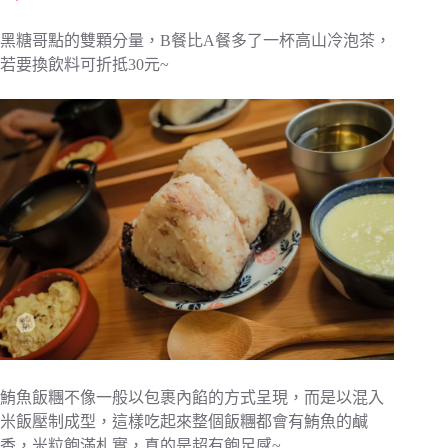
黑糖哥點的雙顆分量，B餐比A餐多了一杯高山冷泡茶，
若要換飲料可折抵30元~
鮪魚飯糰不像一般以包裹內餡的方式呈現，而是以混入
米飯壓制成型，這樣吃起來整個飯糰都會有鮪魚的鹹
香，米粒飽滿札實，真的是超有飽足感~