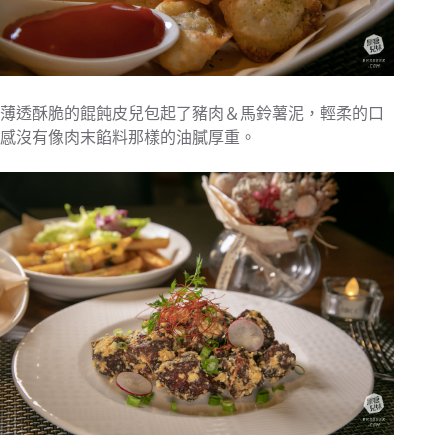
薄透酥脆的餛飩皮兒包起了豬肉＆馬鈴薯泥，輕柔的口
感沒有像肉末餡料那樣的油膩厚重。