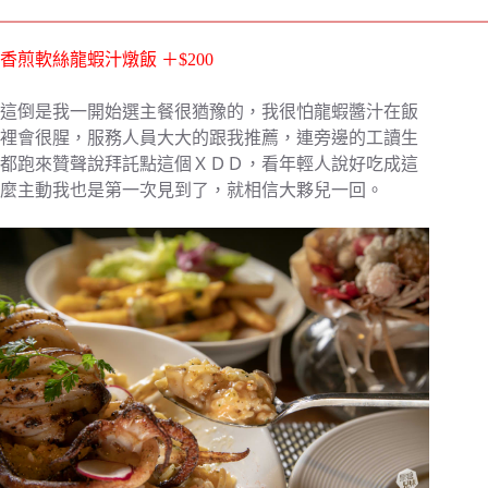
香煎軟絲龍蝦汁燉飯 ＋$200
這倒是我一開始選主餐很猶豫的，我很怕龍蝦醬汁在飯
裡會很腥，服務人員大大的跟我推薦，連旁邊的工讀生
都跑來贊聲說拜託點這個ＸＤＤ，看年輕人說好吃成這
麼主動我也是第一次見到了，就相信大夥兒一回。