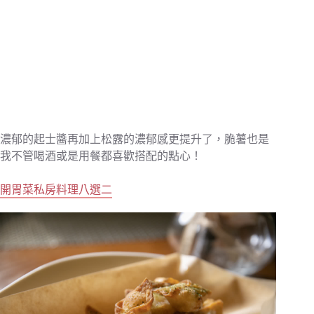
濃郁的起士醬再加上松露的濃郁感更提升了，脆薯也是
我不管喝酒或是用餐都喜歡搭配的點心！
開胃菜私房料理八選二