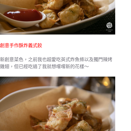
創意手作酥炸義式餃
新創意菜色，之前我也超愛吃英式炸魚條以及獨門辣烤
雞翅，但已經吃過了我就想嚐嚐新的花樣～