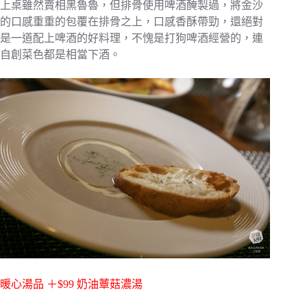
上桌雖然賣相黑魯魯，但排骨使用啤酒醃製過，將金沙
的口感重重的包覆在排骨之上，口感香酥帶勁，還絕對
是一道配上啤酒的好料理，不愧是打狗啤酒經營的，連
自創菜色都是相當下酒。
暖心湯品 ＋$99 奶油蕈菇濃湯