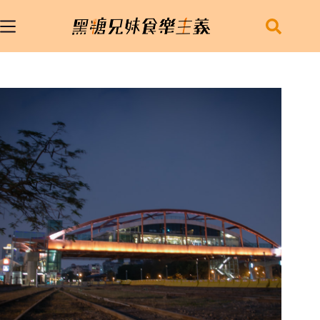
跳
至
主
要
內
容