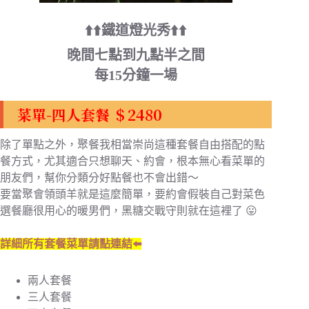
⬆️⬆️鐵道燈光秀⬆️⬆️
晚間七點到九點半之間
每15分鐘一場
菜單-四人套餐 ＄2480
除了單點之外，聚餐我相當崇尚這種套餐自由搭配的點
餐方式，尤其適合只想聊天、約會，根本無心看菜單的
朋友們，幫你分類分好點餐也不會出錯～
要當聚會領頭羊就是這麼簡單，要約會假裝自己對菜色
選餐廳很用心的暖男們，黑糖交戰守則就在這裡了 😛
詳細所有套餐菜單請點連結⬅️
兩人套餐
三人套餐