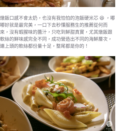
燉飯口感不會太奶，也沒有我怕怕的泡飯硬米芯 😆 ，嘟
嘟好就是最完美，一口下去秒懂服務生的推薦從何而
來，沒有蝦腥味的醬汁，只吃到鮮甜真實，尤其燉飯跟
軟絲的鮮味感完全不同，成功營造出不同的海鮮層次，
連上頭的軟絲都份量十足，整尾都是你的！