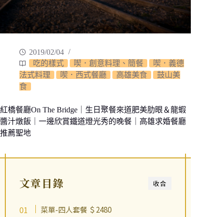
2019/02/04
吃的樣式
喫．創意料理、簡餐
喫．義德
法式料理
喫．西式餐廳
高雄美食
鼓山美
食
紅橋餐廳On The Bridge｜生日聚餐來道肥美肋眼＆龍蝦
醬汁燉飯｜一邊欣賞鐵道燈光秀的晚餐｜高雄求婚餐廳
推薦聖地
文章目錄
收合
菜單-四人套餐 ＄2480