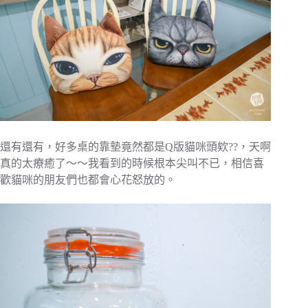
還有還有，好多桌的靠墊竟然都是Q版貓咪頭欸??，天啊
真的太療癒了～～我看到的時候根本尖叫不已，相信喜
歡貓咪的朋友們也都會心花怒放的。