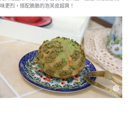
味更烈，搭配脆脆的泡芙皮超爽！