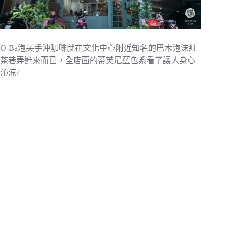
O-Ba泡芙手沖咖啡就在文化中心附近知名的巴木泡沫紅
茶巷弄進來而已，全店面的蒂芙尼藍色系看了讓人身心
沁涼?