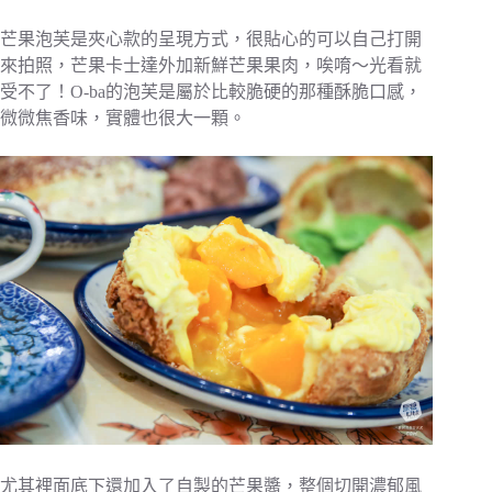
芒果泡芙是夾心款的呈現方式，很貼心的可以自己打開
來拍照，芒果卡士達外加新鮮芒果果肉，唉唷～光看就
受不了！O-ba的泡芙是屬於比較脆硬的那種酥脆口感，
微微焦香味，實體也很大一顆。
尤其裡面底下還加入了自製的芒果醬，整個切開濃郁風