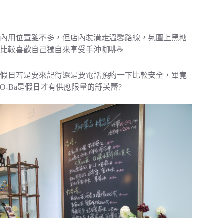
內用位置雖不多，但店內裝潢走溫馨路線，氛圍上黑糖
比較喜歡自己獨自來享受手沖咖啡☕️
假日若是要來記得還是要電話預約一下比較安全，畢竟
O-Ba是假日才有供應限量的舒芙蕾?