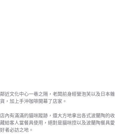
鄰近文化中心一巷之隔，老闆前身經營泡芙以及日本雜
貨，加上手沖咖啡開幕了店家。
店內有滿滿的貓咪蹤跡，還大方地拿出各式波蘭陶的收
藏給客人當餐具使用，絕對是貓咪控以及波蘭陶餐具愛
好者必訪之地。