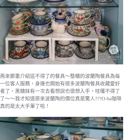
再來鄭重介紹這不得了的餐具～整櫃的波蘭陶餐具為每
一位客人服務，身邊也開始有很多波蘭陶餐具收藏愛好
者了，黑糖妹有一次去看想說也很想入手，哇噻不得了
了～～我才知道原來波蘭陶的價位真是驚人???O-ba咖啡
真的是太大手筆了啦！