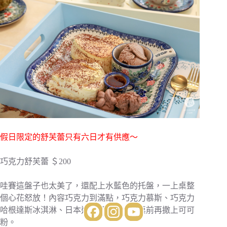
假日限定的舒芙蕾只有六日才有供應～
巧克力舒芙蕾 ＄200
哇賽這盤子也太美了，還配上水藍色的托盤，一上桌整
個心花怒放！內容巧克力到滿點，巧克力慕斯、巧克力
哈根達斯冰淇淋、日本進口楓糖漿～上桌前再撒上可可
粉。