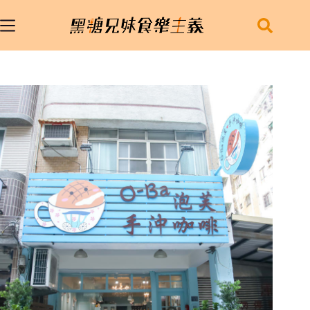
跳
至
主
要
內
容