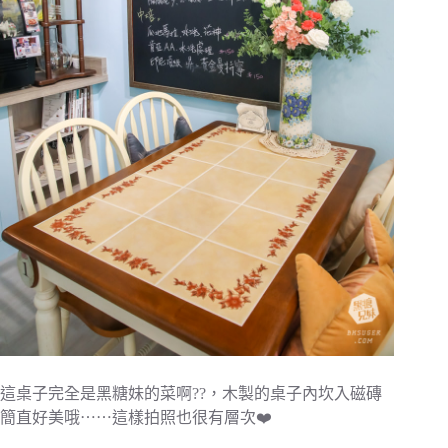
這桌子完全是黑糖妹的菜啊??，木製的桌子內坎入磁磚
簡直好美哦⋯⋯這樣拍照也很有層次❤️