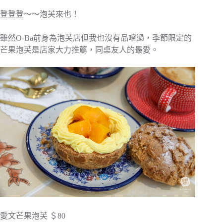
登登登～～泡芙來也！
雖然O-Ba前身為泡芙店但我也沒有品嚐過，季節限定的
芒果泡芙是店家大力推薦，同桌友人的最愛。
愛文芒果泡芙 ＄80