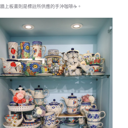
牆上板書則是標註所供應的手沖咖啡☕️。