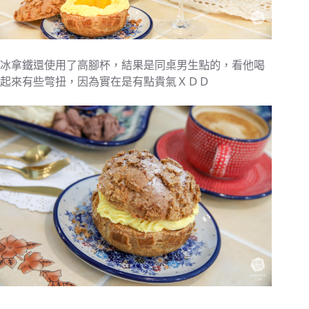
冰拿鐵還使用了高腳杯，結果是同桌男生點的，看他喝
起來有些彆扭，因為實在是有點貴氣ＸＤＤ