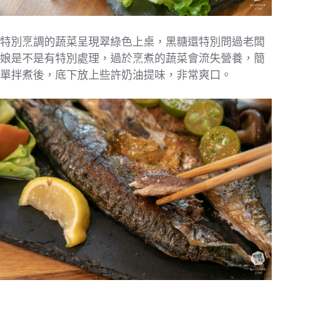
特別烹調的蔬菜呈現翠綠色上桌，黑糖還特別問過老闆
娘是不是有特別處理，過於烹煮的蔬菜會流失營養，簡
單拌煮後，底下放上些許奶油提味，非常爽口。