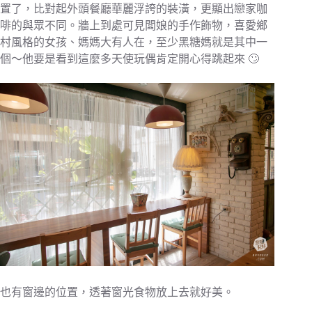
置了，比對起外頭餐廳華麗浮誇的裝潢，更顯出戀家咖
啡的與眾不同。牆上到處可見闆娘的手作飾物，喜愛鄉
村風格的女孩、媽媽大有人在，至少黑糖媽就是其中一
個～他要是看到這麼多天使玩偶肯定開心得跳起來 🙄
也有窗邊的位置，透著窗光食物放上去就好美。