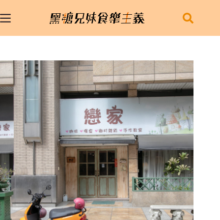
跳
至
主
要
內
容