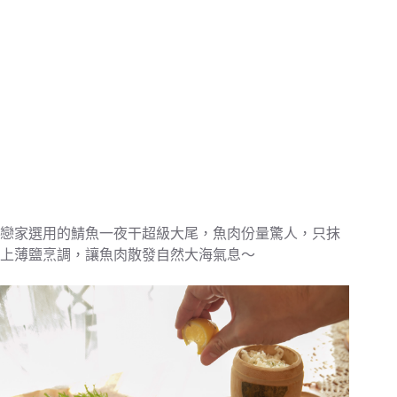
戀家選用的鯖魚一夜干超級大尾，魚肉份量驚人，只抹
上薄鹽烹調，讓魚肉散發自然大海氣息～