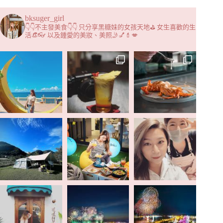
bksuger_girl
👇👇不主發美食👇👇 只分享黑糖妹的女孩天地⛳️ 女生喜歡的生
活👒👓 以及鍾愛的美妝、美照🤳💅💄💋