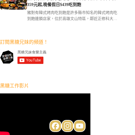
359元起,晚餐假日$439吃到飽
豬對有韓式烤肉吃到飽是許多縣市知名的韓式烤肉吃
到飽連鎖店家，位於高雄文山特區，鄰近正修科大的
豬對有高雄店，開幕好幾年，地理位置顯眼，是許多
當地家庭以及學生們聚餐的最愛，划算的吃到飽價
格，搭配70多種自助吧食材，讓人驚豔的熟食區熱騰
訂閱黑糖兄妹的頻道！
騰的不停換著菜色上桌。超大的鐵鍋在桌上滋滋冒煙
烤著肉品，真的是高雄聚餐吃到飽的好地點，連黑糖
日常都很愛吃豬對有喔。
黑糖工作影片