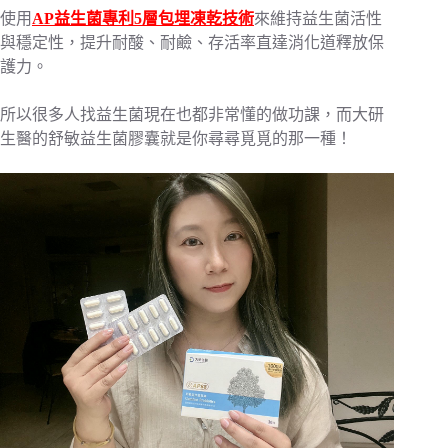
使用
AP益生菌專利5層包埋凍乾技術
來維持益生菌活性
與穩定性，提升耐酸、耐鹼、存活率直達消化道釋放保
護力。
所以很多人找益生菌現在也都非常懂的做功課，而大研
生醫的舒敏益生菌膠囊就是你尋尋覓覓的那一種！