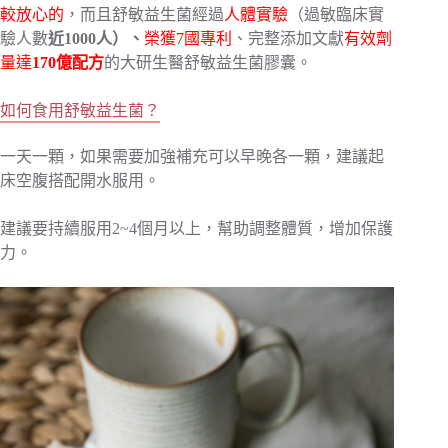
較放心的
，而且舒敏益生菌經過
人體實驗
（過敏臨床實
驗人數
近1000人）、
榮獲7國專利
、完整添加文獻
有效劑
量達
170億配方
的大研生醫舒敏益生菌膠囊。
如何食用舒敏益生菌？
一天一顆，如果需要加強補充可以早晚各一顆，建議起
床空腹搭配開水服用。
建議要持續服用2~4個月以上，幫助調整體質，增加保護
力。