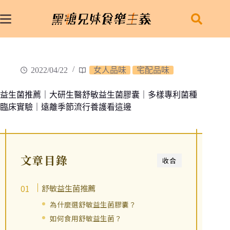
跳
至
主
要
內
容
2022/04/22
女人品味
宅配品味
益生菌推薦｜大研生醫舒敏益生菌膠囊｜多樣專利菌種
臨床實驗｜遠離季節流行養護看這邊
文章目錄
收合
舒敏益生菌推薦
為什麼選舒敏益生菌膠囊？
如何食用舒敏益生菌？