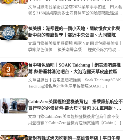
文章目錄潮台菜衛武營店2024菜單事事如意｜四人套
餐＄3168辦桌龍蝦多士四寶盤阿公的脆筍豬肚雞湯鬧
市起家雞（ […]
禎美樓：港都裡的一個小天地，關於慢食文化與
新中菜的餐廳哲學｜鄰近中央公園、大同醫院
文章目錄禎美樓用餐環境 獨家 VIP 圓桌包廂禎美樓｜
季節菜色價位— 禎美潮聲套餐 — 迎賓茶席招待現流
生魚片 […]
台中特色酒吧｜SOAK Taichung｜網美酒吧最推
薦-熱帶叢林泳池吧台、大泡泡露天草皮座位區
文章目錄台中西屯區酒吧推薦｜Soak TaichungSOAK
Taichung知名戶外泡泡屋用餐環境SOAK […]
CabinZero英國輕旅登機後背包｜搭乘廉航航空不
買行李的必備背包-最大尺寸背包 36L軍用款、
44L登機開箱｜可放筆電
文章目錄CabinZero英國輕旅登機後背包為什麼不使
用登機箱？CabinZero登機背包購買連結【Cabin […]
豬對有韓式烤肉吃到飽－高雄青年店｜平日午餐