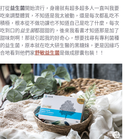
打從
益生菌
開始流行，身邊就有超多超多人一直叫我要
吃來調整體質，不知道是我太被動，還是每次都亂吃不
積極，根本從不做功課也不知道自己是吃了什麼，每次
吃到口的
益生菌
都甜甜的，後來我看書才知道那是加了
甜味劑啊！那就引起我的好奇心，想要找尋有專利菌種
的益生菌，原本就在吃大研生醫的黑糖妹，更是因緣巧
合地看到他們家
舒敏益生菌
是做成膠囊包裝！！