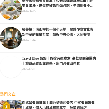
楠梓家樂福美食推薦｜久碗台味麵舖Jowan｜鮮
美蒸蛋湯、皮蛋花椒醬拌麵必點、午間用餐不休
息超方便
2026-06-25
禎美樓：港都裡的一個小天地，關於慢食文化與
新中菜的餐廳哲學｜鄰近中央公園、大同醫院
2026-01-14
Travel Blue 藍旅｜旅途有型禮盒_豪華款開箱團購
｜旅遊品質都靠這些，出門必備四件套
2025-12-01
熱門文章
衛武營餐廳推薦｜潮台菜衛武營店-中式餐廳聚餐
｜桌菜、個人小辦桌都可享受｜破菜姐妹店