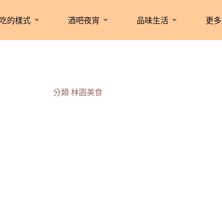
吃的樣式
酒吧夜宵
品味生活
更多
分類
林園美食