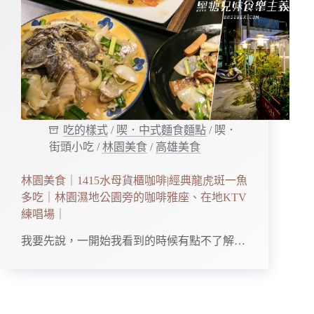
吃的樣式
/
喫．中式麵食麵點
/
喫．
街頭小吃
/
林園美食
/
高雄美食
林園美食｜1415水母貨櫃咖啡|經典龍虎斑一魚
多吃｜林園濕地公園旁的咖啡雅座、在地KTV
練唱場｜
我要先說，一開始我看到的時候有點不了解…