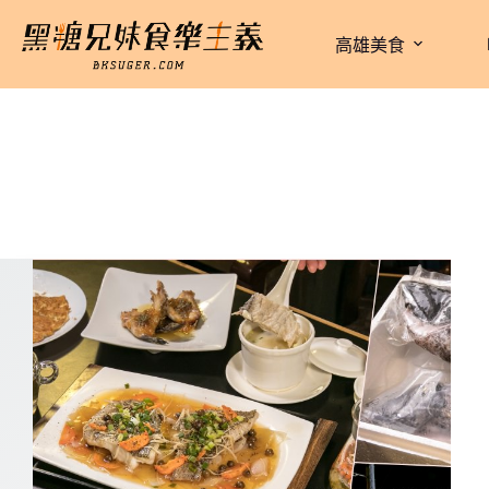
跳
至
高雄美食
主
要
內
容