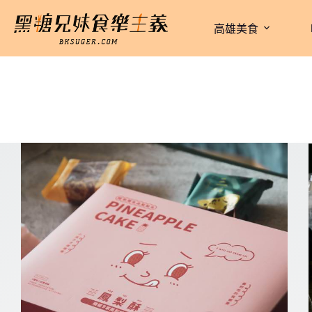
跳
至
高雄美食
主
要
內
容