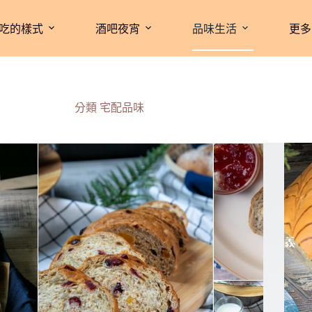
吃的樣式
酒吧夜宵
品味生活
更多
分類
宅配品味