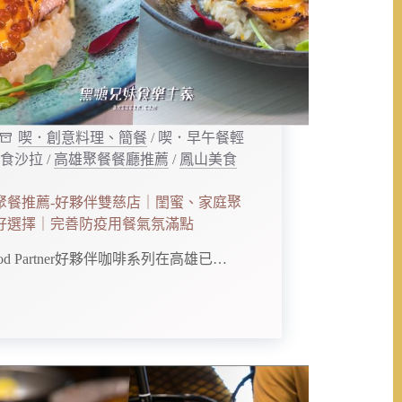
喫．創意料理、簡餐
/
喫．早午餐輕
食沙拉
/
高雄聚餐餐廳推薦
/
鳳山美食
聚餐推薦-好夥伴雙慈店｜閨蜜、家庭聚
好選擇｜完善防疫用餐氣氛滿點
d Partner好夥伴咖啡系列在高雄已…