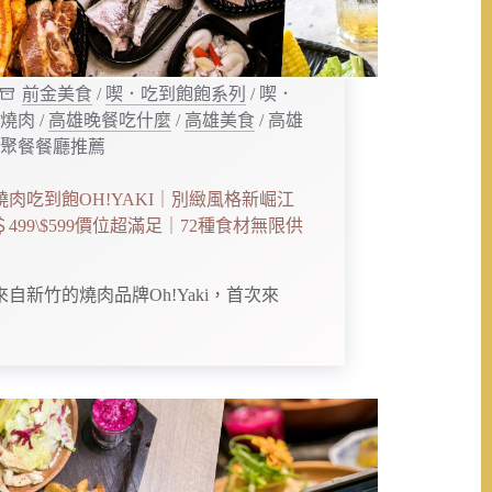
前金美食
/
喫．吃到飽飽系列
/
喫．
燒肉
/
高雄晚餐吃什麼
/
高雄美食
/
高雄
聚餐餐廳推薦
燒肉吃到飽OH!YAKI｜別緻風格新崛江
499\$599價位超滿足｜72種食材無限供
來自新竹的燒肉品牌Oh!Yaki，首次來