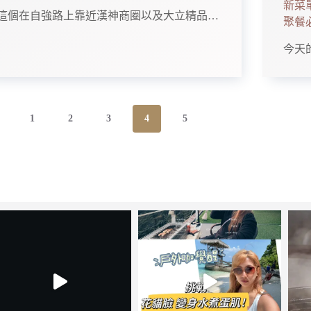
新菜
這個在自強路上靠近漢神商圈以及大立精品…
聚餐
今天
1
2
3
4
5