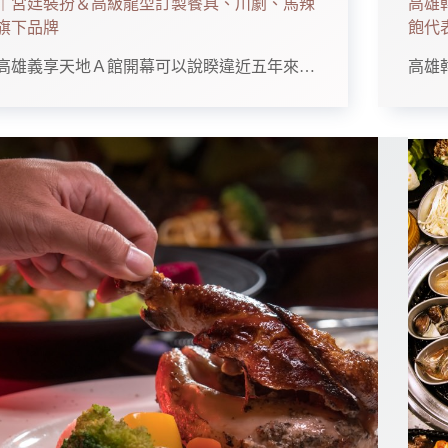
｜宮廷裝扮＆高級龍型訂製餐具、川劇、馬辣
高雄
旗下品牌
飽代
高雄義享天地Ａ館開幕可以說睽違近五年來…
高雄