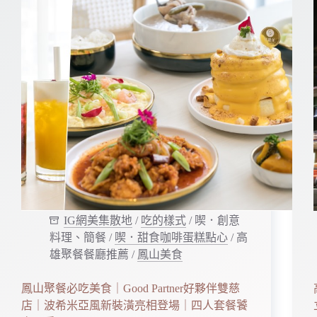
IG網美集散地
/
吃的樣式
/
喫．創意
料理、簡餐
/
喫．甜食咖啡蛋糕點心
/
高
雄聚餐餐廳推薦
/
鳳山美食
鳳山聚餐必吃美食｜Good Partner好夥伴雙慈
店｜波希米亞風新裝潢亮相登場｜四人套餐饕