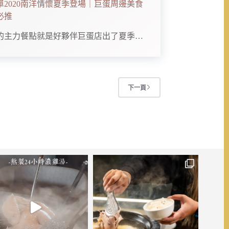
單2020南洋情懷夏季登場｜巨蛋周邊美食
必推
的主力餐點就是好夥伴巨蛋店出了夏季…
下一頁