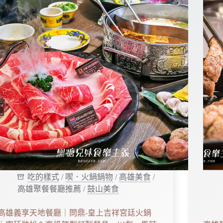
吃的樣式
/
喫．火鍋鍋物
/
高雄美食
/
高雄聚餐餐廳推薦
/
鼓山美食
高雄義享天地餐廳｜問鼎-皇上吉祥宮廷火鍋