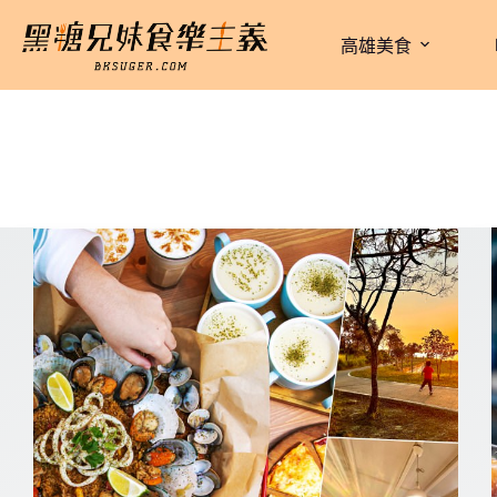
跳
至
高雄美食
主
要
內
容