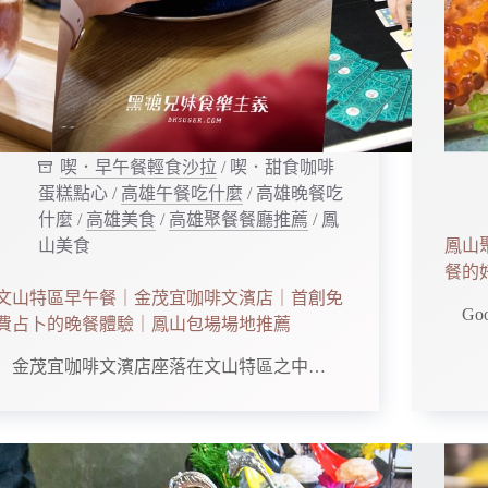
喫．早午餐輕食沙拉
/
喫．甜食咖啡
蛋糕點心
/
高雄午餐吃什麼
/
高雄晚餐吃
什麼
/
高雄美食
/
高雄聚餐餐廳推薦
/
鳳
山美食
鳳山
餐的
文山特區早午餐｜金茂宜咖啡文濱店｜首創免
Goo
費占卜的晚餐體驗｜鳳山包場場地推薦
金茂宜咖啡文濱店座落在文山特區之中…