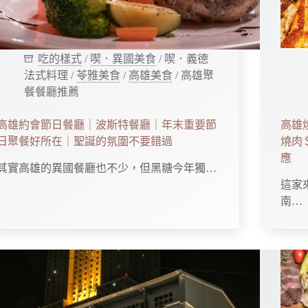
吃的樣式
/
喫．異國美食
/
喫．義德
法式料理
/
苓雅美食
/
高雄美食
/
高雄聚
餐餐廳推薦
高雄約會節日餐廳｜波斯特餐廳｜年末重要節
高雄
日聚餐好所在｜聖誕的氛圍不要錯過
燒肉＄
應
其實高雄的異國餐廳也不少，但黑糖今年獨…
這家
南…