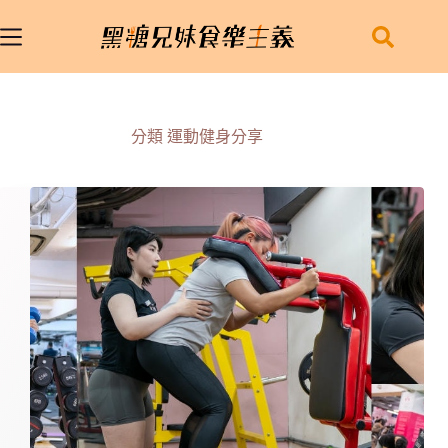
跳
至
主
要
內
容
分類
運動健身分享