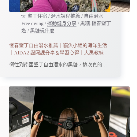
墾丁住宿
/
潛水課程推薦
/
自由潛水
Free diving
/
運動健身分享
/
黑糖-恆春墾丁
遊
/
黑糖玩什麼
恆春墾丁自由潛水推薦｜貓魚小姐的海洋生活
｜AIDA2 證照課分享＆學習心得｜大禹教練
嚮往到南國墾丁自由潛水的黑糖，這次真的…