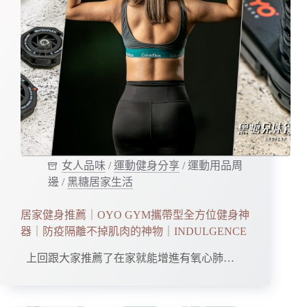
女人品味
/
運動健身分享
/
運動用品周
邊
/
黑糖居家生活
居家健身推薦｜OYO GYM攜帶型全方位健身神
器｜防疫隔離不掉肌肉的神物｜INDULGENCE
上回跟大家推薦了在家就能增進有氧心肺…