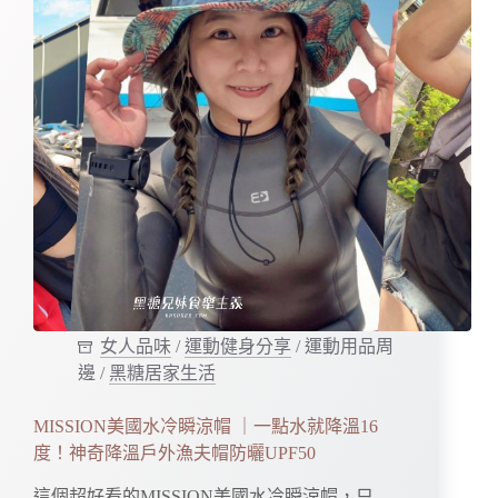
女人品味
/
運動健身分享
/
運動用品周
邊
/
黑糖居家生活
MISSION美國水冷瞬涼帽 ｜一點水就降溫16
度！神奇降溫戶外漁夫帽防曬UPF50
這個超好看的MISSION美國水冷瞬涼帽，只