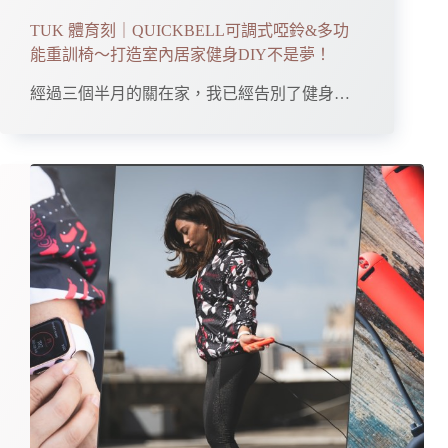
TUK 體育刻｜QUICKBELL可調式啞鈴&多功
能重訓椅～打造室內居家健身DIY不是夢！
經過三個半月的關在家，我已經告別了健身…