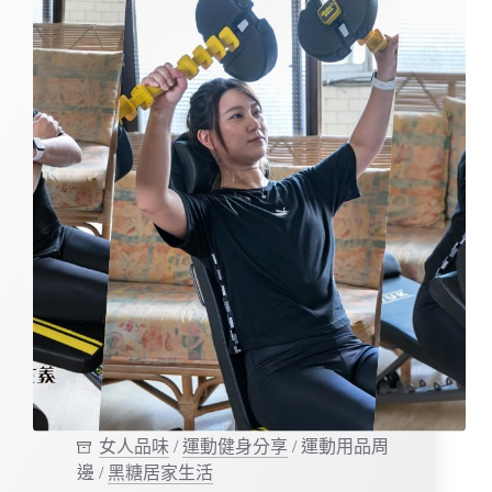
女人品味
/
運動健身分享
/
運動用品周
邊
/
黑糖居家生活