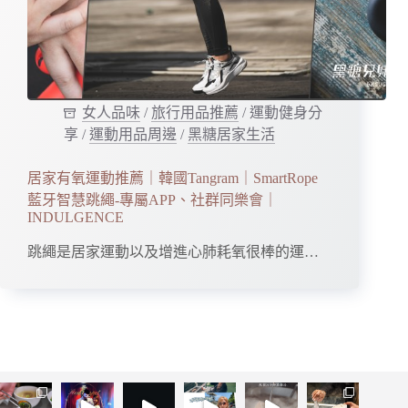
女人品味
/
旅行用品推薦
/
運動健身分
享
/
運動用品周邊
/
黑糖居家生活
居家有氧運動推薦｜韓國Tangram｜SmartRope
藍牙智慧跳繩-專屬APP、社群同樂會｜
INDULGENCE
跳繩是居家運動以及增進心肺耗氧很棒的運…