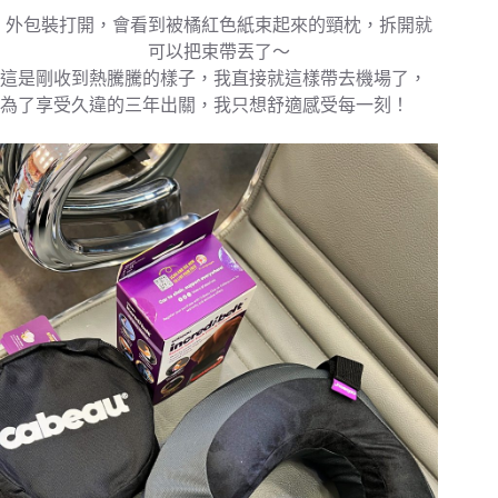
外包裝打開，會看到被橘紅色紙束起來的頸枕，拆開就
可以把束帶丟了～
這是剛收到熱騰騰的樣子，我直接就這樣帶去機場了，
為了享受久違的三年出關，我只想舒適感受每一刻！