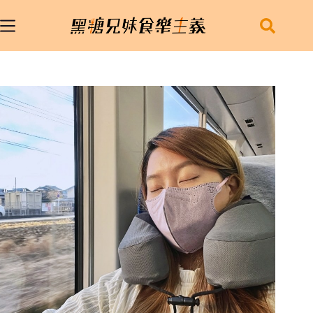
跳
至
主
要
內
容