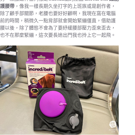
護腰帶
，像我一樣長期久坐打字的上班族或是創作者，
除了顧手部關節，老腰也要好好顧啊，我現在窩在電腦
前的時間，稍微久一點背部就會開始緊繃僵直，借助護
腰以後，除了體態不會為了要紓緩腰部壓力歪來歪去，
也不在那麼緊繃，這次要長途出門我也拎上它一起飛。