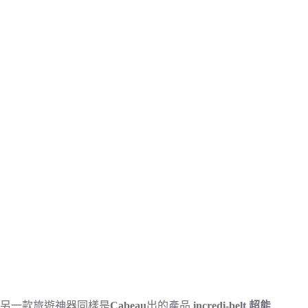
另一款旅遊神器同樣是
Cabeau
出的產品
incredi-belt 超能