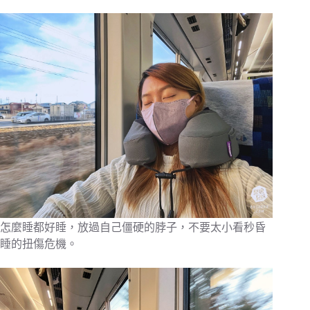
怎麼睡都好睡，放過自己僵硬的脖子，不要太小看秒昏
睡的扭傷危機。