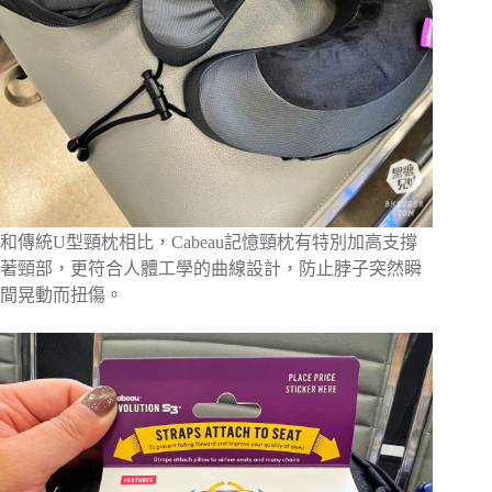
和傳統U型頸枕相比，Cabeau記憶頸枕有特別加高支撐
著頸部，更符合人體工學的曲線設計，防止脖子突然瞬
間晃動而扭傷。